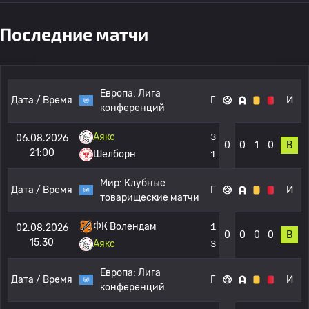
Последние матчи
Европа:
Лига
Дата / Время
Г
И
конференций
Аякс
3
06.08.2026
0
0
1
0
В
21:00
Шелборн
1
Мир:
Клубные
Дата / Время
Г
И
товарищеские матчи
ФК Волендам
1
02.08.2026
0
0
0
0
В
15:30
Аякс
3
Европа:
Лига
Дата / Время
Г
И
конференций