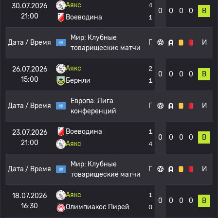
Аякс
4
30.07.2026
0
0
0
0
В
21:00
Воеводина
1
Мир:
Клубные
Дата / Время
Г
И
товарищеские матчи
Аякс
2
26.07.2026
0
0
0
0
В
15:00
Бернли
1
Европа:
Лига
Дата / Время
Г
И
конференций
Воеводина
1
23.07.2026
0
0
0
0
В
21:00
Аякс
4
Мир:
Клубные
Дата / Время
Г
И
товарищеские матчи
Аякс
1
18.07.2026
0
0
0
0
В
16:30
Олимпиакос Пирей
0