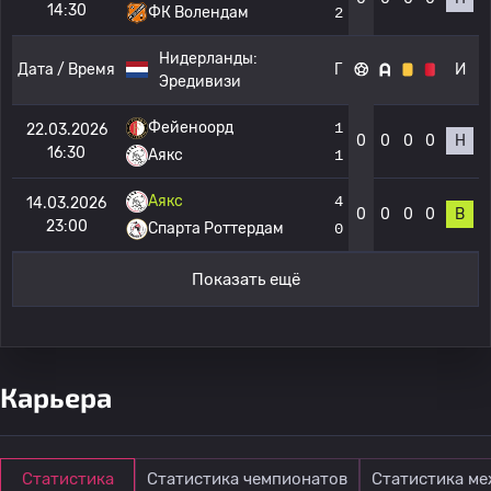
14:30
ФК Волендам
2
Нидерланды:
Дата / Время
Г
И
Эредивизи
Фейеноорд
1
22.03.2026
0
0
0
0
Н
16:30
Аякс
1
Аякс
4
14.03.2026
0
0
0
0
В
23:00
Спарта Роттердам
0
Показать ещё
Карьера
Статистика
Статистика чемпионатов
Статистика м