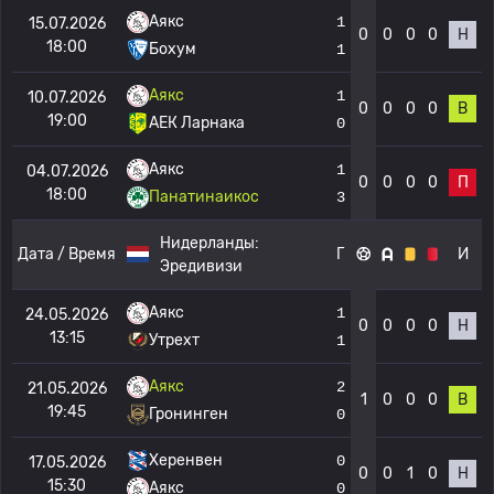
Аякс
1
15.07.2026
0
0
0
0
Н
18:00
Бохум
1
Аякс
1
10.07.2026
0
0
0
0
В
19:00
АЕК Ларнака
0
Аякс
1
04.07.2026
0
0
0
0
П
18:00
Панатинаикос
3
Нидерланды:
Дата / Время
Г
И
Эредивизи
Аякс
1
24.05.2026
0
0
0
0
Н
13:15
Утрехт
1
Аякс
2
21.05.2026
1
0
0
0
В
19:45
Гронинген
0
Херенвен
0
17.05.2026
0
0
1
0
Н
15:30
Аякс
0