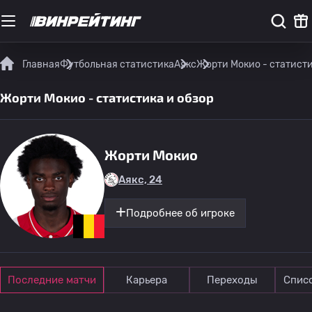
Главная
Футбольная статистика
Аякс
Жорти Мокио - статисти
Жорти Мокио - статистика и обзор
Жорти Мокио
Аякс, 24
Подробнее об игроке
Последние матчи
Карьера
Переходы
Спис