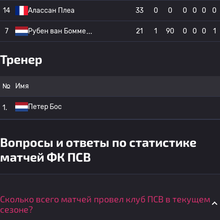
14
Алассан Плеа
33
0
0
0
0
0
0
7
Рубен ван Бомме
21
1
90
0
0
0
1
Тренер
№
Имя
Петер Бос
1.
Вопросы и ответы по статистике
матчей ФК ПСВ
Сколько всего матчей провел клуб ПСВ в текущем
сезоне?