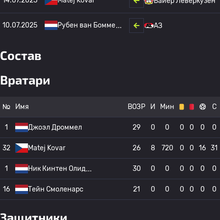
14.07.2025
Matej Kovar
Байер Леверкузен
10.07.2025
Рубен ван Бомме
АЗ
Состав
Вратари
№
Имя
ВОЗР
И
Мин
С
1
Джоэл Дроммел
29
0
0
0
0
0
0
32
Matej Kovar
26
8
720
0
0
16
31
1
Ник Кинтен Олид
30
0
0
0
0
0
0
16
Тейн Смоленарс
21
0
0
0
0
0
0
Защитники