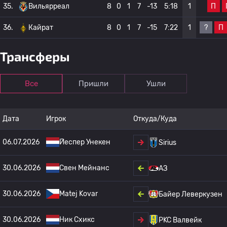
П
35.
Вильярреал
8
0
1
7
-13
5:18
1
?
П
36.
Кайрат
8
0
1
7
-15
7:22
1
Трансферы
Все
Пришли
Ушли
Дата
Игрок
Откуда/Куда
06.07.2026
Йеспер Унекен
Sirius
30.06.2026
Свен Мейнанс
АЗ
30.06.2026
Matej Kovar
Байер Леверкузен
30.06.2026
Ник Схикс
РKC Валвейк