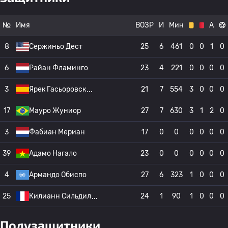
№
Имя
ВОЗР
И
Мин
А
8
Сержиньо Дест
25
6
461
0
0
1
0
6
Райан Фламинго
23
4
221
0
0
0
0
3
Ярек Гасьоровск
21
7
554
3
0
0
0
17
Мауро Жуниор
27
7
630
3
1
2
0
3
Фабиан Мериан
17
0
0
0
0
0
0
39
Адамо Нагало
23
0
0
0
0
0
0
4
Армандо Обиспо
27
6
323
1
0
0
0
25
Килианн Сильдил
24
1
90
1
0
0
0
Полузащитники