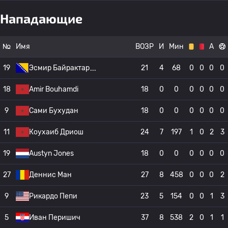
Нападающие
№
Имя
ВОЗР
И
Мин
А
19
Эсмир Байрактар
21
4
68
0
0
0
0
18
Amir Bouhamdi
18
0
0
0
0
0
0
9
Сами Бухудан
18
0
0
0
0
0
0
11
Коухаиб Дриош
24
7
197
1
0
2
3
19
Austyn Jones
18
0
0
0
0
0
0
27
Деннис Ман
27
8
458
0
0
0
2
9
Рикардо Пепи
23
5
154
0
0
1
3
5
Иван Перишич
37
8
538
2
0
1
1