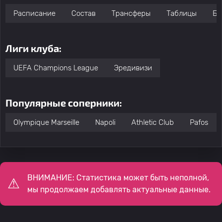
Расписание
Состав
Трансферы
Таблицы
Бо
Лиги клуба:
UEFA Champions League
Эредивизи
Популярные соперники:
Olympique Marseille
Napoli
Athletic Club
Pafos
ВНИМАНИЕ: Статистика может быть неполной,
мы продолжаем добавлять актуальные данные.