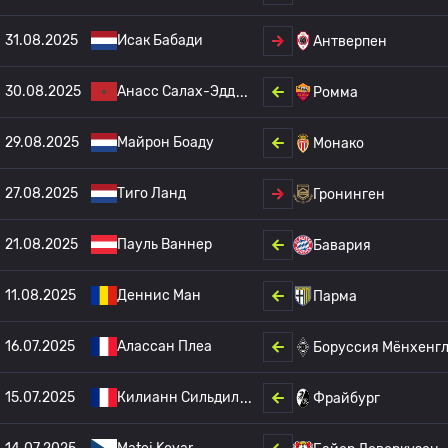
31.08.2025
Исак Бабади
Антверпен
30.08.2025
Анасс Салах-Эдд
Ромма
29.08.2025
Майрон Боаду
Монако
27.08.2025
Тиго Ланд
Гронинген
21.08.2025
Пауль Ваннер
Бавария
11.08.2025
Деннис Ман
Парма
16.07.2025
Алассан Плеа
Боруссия Мёнхенг
15.07.2025
Килианн Сильдил
Фрайбург