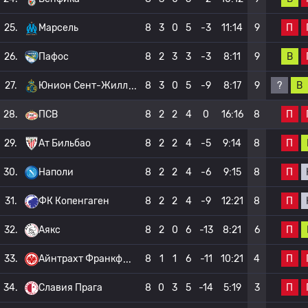
П
25.
Марсель
8
3
0
5
-3
11:14
9
В
26.
Пафос
8
2
3
3
-3
8:11
9
?
В
27.
Юнион Сент-Жилл
8
3
0
5
-9
8:17
9
П
28.
ПСВ
8
2
2
4
0
16:16
8
П
29.
Ат Бильбао
8
2
2
4
-5
9:14
8
П
30.
Наполи
8
2
2
4
-6
9:15
8
П
31.
ФК Копенгаген
8
2
2
4
-9
12:21
8
П
32.
Аякс
8
2
0
6
-13
8:21
6
П
33.
Айнтрахт Франкф
8
1
1
6
-11
10:21
4
П
34.
Славия Прага
8
0
3
5
-14
5:19
3