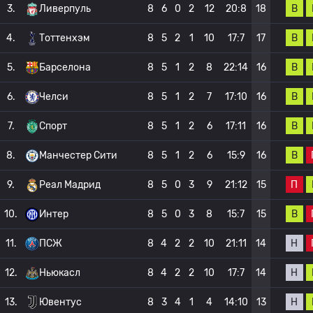
В
3.
Ливерпуль
8
6
0
2
12
20:8
18
В
4.
Тоттенхэм
8
5
2
1
10
17:7
17
В
5.
Барселона
8
5
1
2
8
22:14
16
В
6.
Челси
8
5
1
2
7
17:10
16
В
7.
Спорт
8
5
1
2
6
17:11
16
В
8.
Манчестер Сити
8
5
1
2
6
15:9
16
П
9.
Реал Мадрид
8
5
0
3
9
21:12
15
В
10.
Интер
8
5
0
3
8
15:7
15
Н
11.
ПСЖ
8
4
2
2
10
21:11
14
Н
12.
Ньюкасл
8
4
2
2
10
17:7
14
Н
13.
Ювентус
8
3
4
1
4
14:10
13