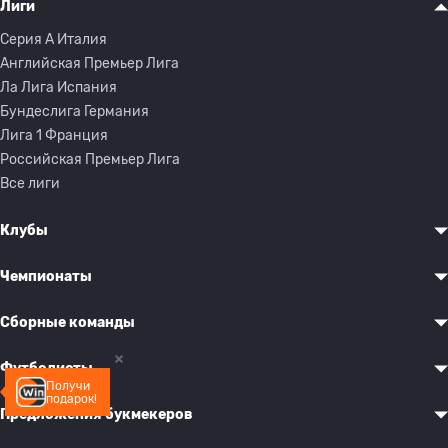
Лиги
Серия A Италия
Английская Премьер Лига
Ла Лига Испания
Бундеслига Германия
Лига 1 Франция
Российская Премьер Лига
Все лиги
Клубы
Чемпионаты
Сборные команды
Футболисты
Получи
подарок!
Предложения букмекеров