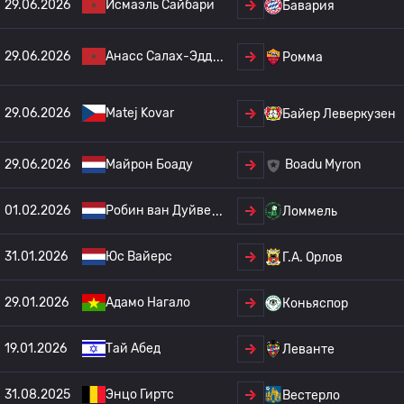
29.06.2026
Исмаэль Сайбари
Бавария
29.06.2026
Анасс Салах-Эдд
Ромма
29.06.2026
Matej Kovar
Байер Леверкузен
29.06.2026
Майрон Боаду
Boadu Myron
01.02.2026
Робин ван Дуйве
Ломмель
31.01.2026
Юс Вайерс
Г.А. Орлов
29.01.2026
Адамо Нагало
Коньяспор
19.01.2026
Тай Абед
Леванте
31.08.2025
Энцо Гиртс
Вестерло