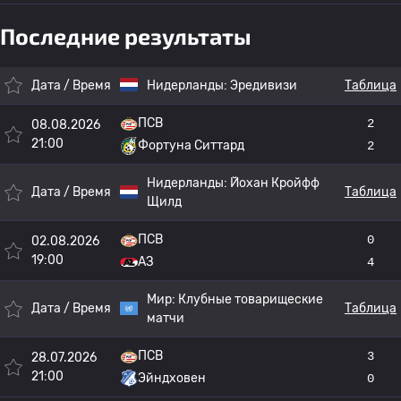
Последние результаты
Дата / Время
Нидерланды:
Эредивизи
Таблица
ПСВ
2
08.08.2026
21:00
Фортуна Ситтард
2
Нидерланды:
Йохан Кройфф
Дата / Время
Таблица
Щилд
ПСВ
0
02.08.2026
19:00
АЗ
4
Мир:
Клубные товарищеские
Дата / Время
Таблица
матчи
ПСВ
3
28.07.2026
21:00
Эйндховен
0