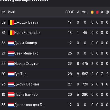
№
Имя
ВОЗР
И
Мин
А
52
Джорди Бавуа
19
0
0
0
0
0
0
31
Noah Fernandez
18
1
45
0
0
0
0
56
Джим Коллер
19
0
0
0
0
0
0
21
Свен Мейнанс
26
0
0
0
0
0
0
22
Йерди Схаутен
29
8
675
2
0
0
0
20
Гус Тил
28
8
583
2
0
3
2
23
Джоуи Верман
27
8
720
2
0
1
0
10
Пауль Ваннер
20
6
280
0
0
0
0
35
Джоэл ван ден Б
19
0
0
0
0
0
0