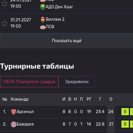
24.01.2027
19:00
АДО Ден Хааг
Виллем 2
31.01.2027
19:00
ПСВ
Показать ещё
Турнирные таблицы
UEFA Champions League
Эредивизи
№
Команда
И
В
Н
П
РГ
Г
О
В
1.
Арсенал
8
8
0
0
19
23:4
24
В
2.
Бавария
8
7
0
1
14
22:8
21