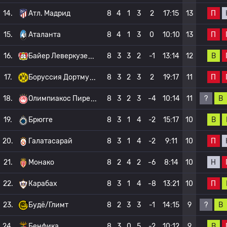
П
14.
Атл. Мадрид
8
4
1
3
2
17:15
13
П
15.
Аталанта
8
4
1
3
0
10:10
13
В
16.
Байер Леверкузе
8
3
3
2
-1
13:14
12
П
17.
Боруссия Дортму
8
3
2
3
2
19:17
11
?
В
18.
Олимпиакос Пире
8
3
2
3
-4
10:14
11
В
19.
Брюгге
8
3
1
4
-2
15:17
10
П
20.
Галатасарай
8
3
1
4
-2
9:11
10
Н
21.
Монако
8
2
4
2
-6
8:14
10
П
22.
Карабах
8
3
1
4
-8
13:21
10
?
В
23.
Будё/Глимт
8
2
3
3
-1
14:15
9
В
24.
Бенфика
8
3
0
5
-2
10:12
9