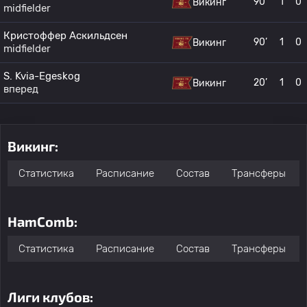
90’
1
0
Викинг
midfielder
Кристоффер Аскильдсен
90’
1
0
Викинг
midfielder
S. Kvia-Egeskog
20’
1
0
Викинг
вперед
Викинг:
Статистика
Расписание
Состав
Трансферы
HamComb:
Статистика
Расписание
Состав
Трансферы
Лиги клубов: