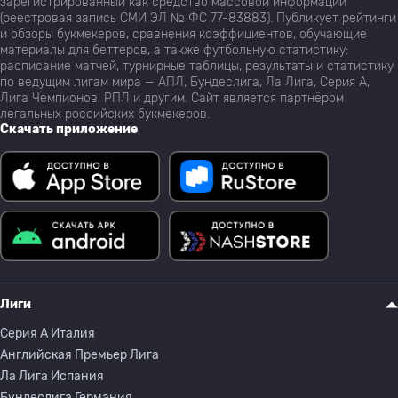
зарегистрированный как средство массовой информации
(реестровая запись СМИ ЭЛ № ФС 77-83883). Публикует рейтинги
и обзоры букмекеров, сравнения коэффициентов, обучающие
материалы для беттеров, а также футбольную статистику:
расписание матчей, турнирные таблицы, результаты и статистику
по ведущим лигам мира — АПЛ, Бундеслига, Ла Лига, Серия А,
Лига Чемпионов, РПЛ и другим. Сайт является партнёром
легальных российских букмекеров.
Скачать приложение
Лиги
Серия A Италия
Английская Премьер Лига
Ла Лига Испания
Бундеслига Германия