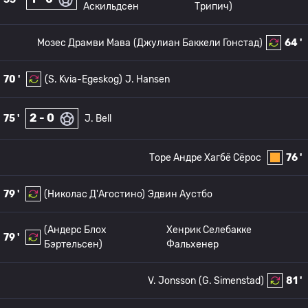
Аскильдсен
Трипич)
Мозес Драмви Мава
(Джулиан Баккели Гонстад)
64 '
70 '
(S. Kvia-Egeskog)
J. Hansen
2 - 0
75 '
J. Bell
Торе Андре Хагбё Сёрос
76 '
79 '
(Николас Д'Агостино)
Эдвин Аустбо
(Андерс Блох
Хенрик Селебакке
79 '
Бэртельсен)
Фальхенер
V. Jonsson
(G. Simenstad)
81 '