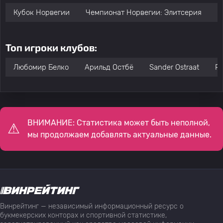
Кубок Норвегии
Чемпионат Норвегии: Элитсерия
К
Топ игроки клубов:
Любомир Белко
Арильд Остбё
Sander Ostraat
Р
ВНИМАНИЕ: Статистика может быть неполной,
мы продолжаем добавлять актуальные данные.
Винрейтинг — независимый информационный ресурс о
букмекерских конторах и спортивной статистике,