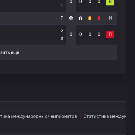
0
0
0
0
В
1
Г
И
2
0
0
0
0
П
0
зать ещё
тика международных чемпионатов
Статистика междунаро