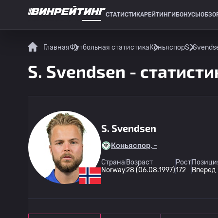
СТАТИСТИКА
РЕЙТИНГИ
БОНУСЫ
ОБЗО
СПОРТИВНАЯ СТАТИСТИКА
Главная
Футбольная статистика
Коньяспор
S. Svends
S. Svendsen - статисти
S. Svendsen
Коньяспор, -
Страна
Возраст
Рост
Позиция
Norway
28 (06.08.1997)
172
Вперед