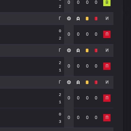
0
0
0
0
В
2
Г
И
0
0
0
0
0
П
2
Г
И
2
0
0
0
0
П
1
Г
И
2
0
0
0
0
П
1
0
0
0
0
0
П
3