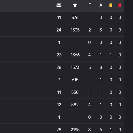
Г
А
11
376
0
0
0
24
1335
2
3
0
0
1
0
0
0
0
23
1366
4
1
1
0
28
1573
5
8
0
0
7
615
1
0
0
11
550
1
1
0
0
12
582
4
1
0
0
1
0
0
0
0
28
2195
8
6
1
0