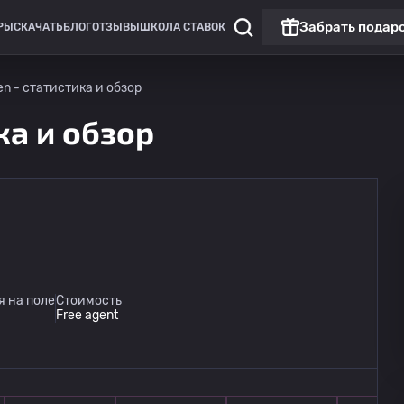
Забрать подар
РЫ
СКАЧАТЬ
БЛОГ
ОТЗЫВЫ
ШКОЛА СТАВОК
en - статистика и обзор
ка и обзор
Чемпионат России: РПЛ
Матч дня
ЦСКА Москва
08.08
 на поле
Стоимость
20:30
ФК Ростов
Free agent