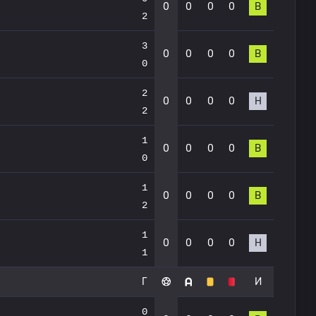
0
0
0
0
В
2
3
0
0
0
0
В
0
2
0
0
0
0
Н
2
1
0
0
0
0
В
0
1
0
0
0
0
В
2
1
0
0
0
0
Н
1
Г
И
0