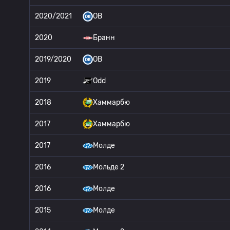
2020/2021
OB
2020
Бранн
2019/2020
OB
2019
Odd
2018
Хаммарбю
2017
Хаммарбю
2017
Молде
2016
Мольде 2
2016
Молде
2015
Молде