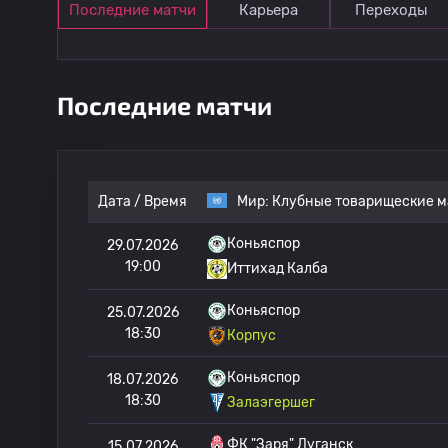
Последние матчи
Карьера
Переходы
Последние матчи
Дата / Время
Мир:
Клубные товарищеские м
Коньяспор
29.07.2026
19:00
Иттихад Калба
Коньяспор
25.07.2026
18:30
Корпус
Коньяспор
18.07.2026
18:30
Залаэгершег
ФК "Заря" Луганск
15.07.2026