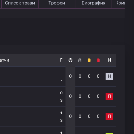
Список травм
Трофеи
Биография
Коммен
атчи
Г
И
-
0
0
0
0
Н
-
0
0
0
0
0
П
3
1
0
0
0
0
П
3
1