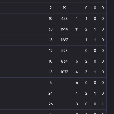
2
19
0
0
0
10
623
1
1
0
0
30
1914
11
2
1
0
15
1263
1
1
0
19
597
0
0
0
10
834
6
2
0
0
15
1073
4
3
1
0
5
6
0
0
0
24
4
2
1
0
26
8
0
0
1