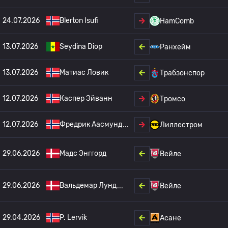
24.07.2026
Blerton Isufi
HamComb
13.07.2026
Seydina Diop
Ранхейм
13.07.2026
Матиас Ловик
Трабзонспор
12.07.2026
Каспер Эйванн
Тромсо
12.07.2026
Фредрик Аасмунд
Лиллестром
29.06.2026
Мадс Энггорд
Вейле
29.06.2026
Вальдемар Лунд
Вейле
29.04.2026
P. Lervik
Асане