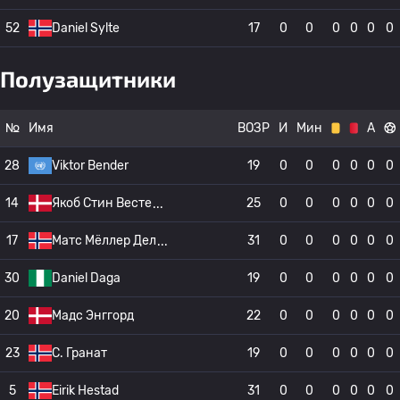
52
Daniel Sylte
17
0
0
0
0
0
0
Полузащитники
№
Имя
ВОЗР
И
Мин
А
28
Viktor Bender
19
0
0
0
0
0
0
14
Якоб Стин Весте
25
0
0
0
0
0
0
17
Матс Мёллер Дел
31
0
0
0
0
0
0
30
Daniel Daga
19
0
0
0
0
0
0
20
Мадс Энггорд
22
0
0
0
0
0
0
23
С. Гранат
19
0
0
0
0
0
0
5
Eirik Hestad
31
0
0
0
0
0
0