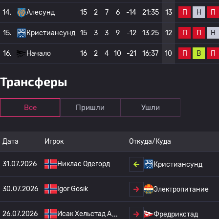
П
Н
П
14.
Алесунд
15
2
7
6
-14
21:35
13
П
П
Н
15.
Кристиансунд
15
3
3
9
-12
13:25
12
П
В
П
16.
Начало
16
2
4
10
-21
16:37
10
Трансферы
Все
Пришли
Ушли
Дата
Игрок
Откуда/Куда
31.07.2026
Никлас Одегорд
Кристиансунд
30.07.2026
Igor Gosik
Электропитание
26.07.2026
Исак Хельстад А
Фредрикстад