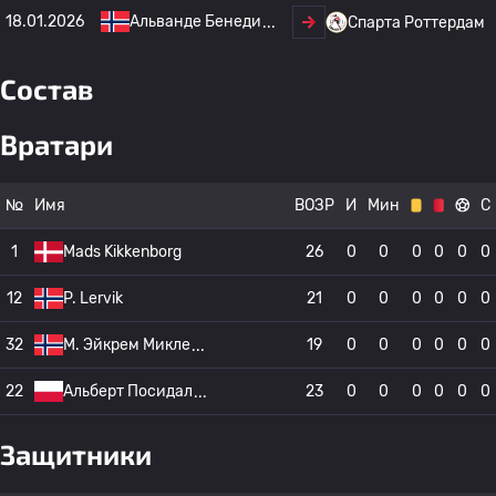
18.01.2026
Альванде Бенеди
Спарта Роттердам
Состав
Вратари
№
Имя
ВОЗР
И
Мин
С
1
Mads Kikkenborg
26
0
0
0
0
0
0
12
P. Lervik
21
0
0
0
0
0
0
32
M. Эйкрем Микле
19
0
0
0
0
0
0
22
Альберт Посидал
23
0
0
0
0
0
0
Защитники