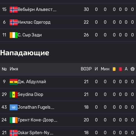
15
Вебьёрн Альвест
30
0
0
0
0
0
0
6
Никлас Одегорд
22
0
0
0
0
0
0
11
C. Сыр Зади
26
0
0
0
0
0
0
Нападающие
№
Имя
ВОЗР
И
Мин
А
9
Дж. Абдуллай
21
0
0
0
0
0
0
29
Seydina Diop
21
0
0
0
0
0
0
43
Jonathan Fugels
18
0
0
0
0
0
0
24
Трент Коне-Доэр
20
0
0
0
0
0
0
21
Oskar Spiten-Ny
18
0
0
0
0
0
0