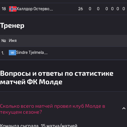
18
Халлдор Остерво
26
0
0
0
0
0
0
Тренер
№
Имя
Sindre Tjelmela
1.
Вопросы и ответы по статистике
матчей ФК Молде
Сколько всего матчей провел клуб Молде в
текущем сезоне?
Команда сыграла 15 матча/матчей.