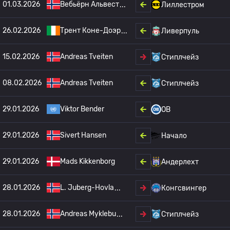
01.03.2026
Вебьёрн Альвест
Лиллестром
26.02.2026
Трент Коне-Доэр
Ливерпуль
15.02.2026
Andreas Tveiten
Стиплчейз
08.02.2026
Andreas Tveiten
Стиплчейз
29.01.2026
Viktor Bender
OB
29.01.2026
Sivert Hansen
Начало
29.01.2026
Mads Kikkenborg
Андерлехт
28.01.2026
L. Juberg-Hovla
Конгсвингер
28.01.2026
Andreas Myklebu
Стиплчейз