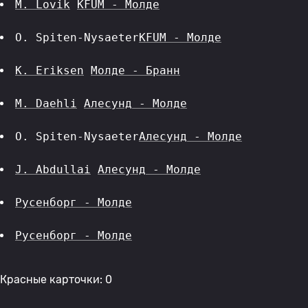
M. Lovik
KFUM - Молде
O. Spiten-Nysaeter
KFUM - Молде
K. Eriksen
Молде - Бранн
M. Daehli
Алесунд - Молде
O. Spiten-Nysaeter
Алесунд - Молде
J. Abdullai
Алесунд - Молде
Русенборг - Молде
Русенборг - Молде
Красные карточки: 0