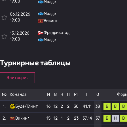
19:00
Молде
Молде
06.12.2026
19:00
Викинг
Фредрикстад
13.12.2026
19:00
Молде
Турнирные таблицы
Элитсерия
№
Команда
И
В
Н
П
РГ
Г
О
Фор
В
В
В
1.
Будё/Глимт
16
12
2
2
30
41:11
38
В
Н
В
2.
Викинг
15
12
1
2
23
37:14
37