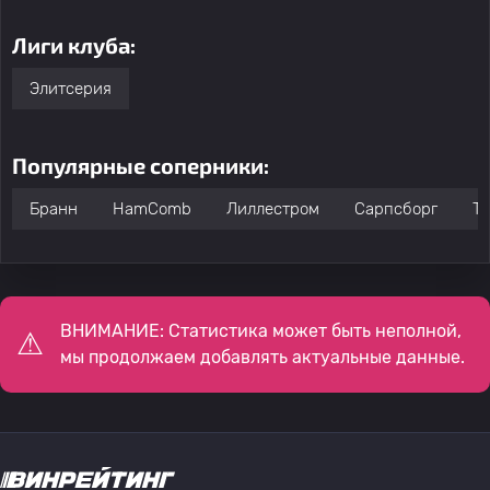
Лиги клуба:
Элитсерия
Популярные соперники:
Бранн
HamComb
Лиллестром
Сарпсборг
Т
ВНИМАНИЕ: Статистика может быть неполной,
мы продолжаем добавлять актуальные данные.