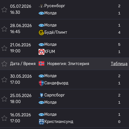
Русенборг
2
05.07.2026
16:30
Молде
1
Молде
1
28.06.2026
16:45
Будё/Глимт
4
Молде
5
21.06.2026
19:00
KFUM
1
Дата / Время
Норвегия:
Элитсерия
Таблица
Молде
2
30.05.2026
17:00
Сандефьорд
1
Сарпсборг
2
25.05.2026
18:00
Молде
1
Молде
1
16.05.2026
17:00
Кристиансунд
0