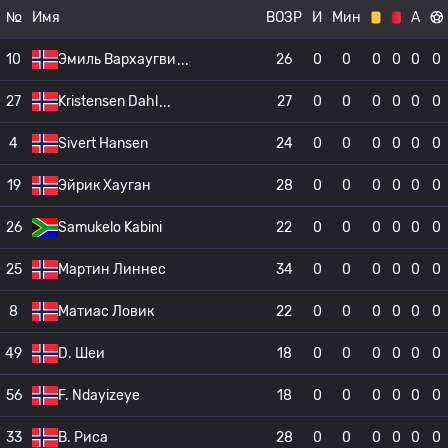
№
Имя
ВОЗР
И
Мин
А
10
Эмиль Вархаугви
26
0
0
0
0
0
0
27
Kristensen Dahl
27
0
0
0
0
0
0
4
Sivert Hansen
24
0
0
0
0
0
0
19
Эйрик Хауган
28
0
0
0
0
0
0
26
Samukelo Kabini
22
0
0
0
0
0
0
25
Мартин Линнес
34
0
0
0
0
0
0
8
Матиас Ловик
22
0
0
0
0
0
0
49
D. Шеи
18
0
0
0
0
0
0
56
F. Ndayizeye
18
0
0
0
0
0
0
33
B. Риса
28
0
0
0
0
0
0