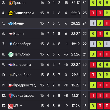
В
В
В
3.
Тромсо
16
10
4
2
15
32:17
34
П
П
В
4.
Лиллестром
15
8
1
6
4
22:18
25
Н
В
П
5.
Молде
15
7
3
5
6
28:22
24
В
П
В
6.
Бранн
16
7
1
8
6
33:27
22
Н
В
Н
7.
Сарпсборг
15
6
4
5
-1
18:19
22
В
П
П
8.
HamComb
15
6
3
6
-3
23:26
21
П
В
В
9.
Валеренга
15
6
2
7
-5
22:27
20
П
В
В
10.
Русенборг
15
5
3
7
0
21:21
18
В
П
П
11.
Фредрикстад
15
5
2
8
-11
16:27
17
П
П
П
12.
Сандефьорд
15
4
3
8
-8
13:21
15
В
П
П
13.
KFUM
15
4
3
8
-9
17:26
15