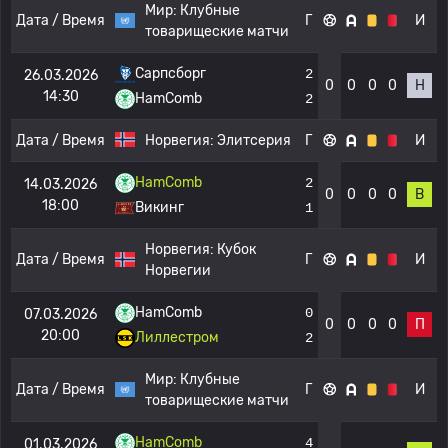
Мир:
Клубные
Дата / Время
Г
И
товарищеские матчи
Сарпсборг
2
26.03.2026
0
0
0
0
Н
14:30
HamComb
2
Дата / Время
Норвегия:
Элитсерия
Г
И
HamComb
2
14.03.2026
0
0
0
0
В
18:00
Викинг
1
Норвегия:
Кубок
Дата / Время
Г
И
Норвегии
HamComb
0
07.03.2026
0
0
0
0
П
20:00
Лиллестром
2
Мир:
Клубные
Дата / Время
Г
И
товарищеские матчи
HamComb
4
01.03.2026