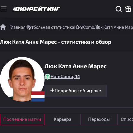
Главная
Футбольная статистика
HamComb
Люк Катя Анне Мар
Люк Катя Анне Марес - статистика и обзор
Люк Катя Анне Марес
HamComb, 14
Подробнее об игроке
Последние матчи
Карьера
Переходы
Спис