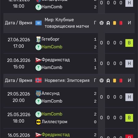
0
0
0
0
Н
18:00
HamComb
2
Мир:
Клубные
Дата / Время
Г
И
товарищеские матчи
Гетеборг
1
27.06.2026
0
0
0
0
В
17:00
HamComb
2
Фредрикстад
1
20.06.2026
0
0
0
0
Н
15:00
HamComb
1
Дата / Время
Норвегия:
Элитсерия
Г
И
Алесунд
2
29.05.2026
0
0
0
0
Н
20:00
HamComb
2
HamComb
2
25.05.2026
0
0
0
0
В
18:00
Лиллестром
0
Фредрикстад
2
16.05.2026