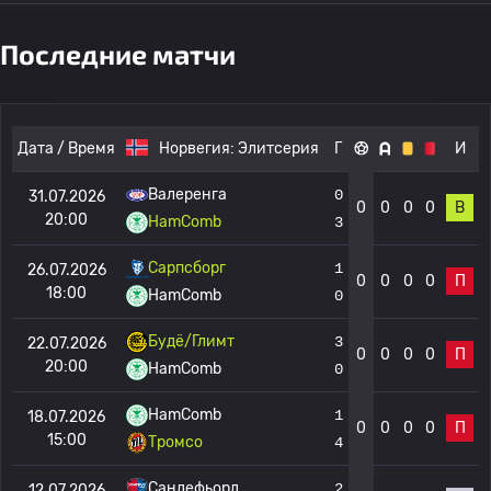
Последние матчи
Дата / Время
Норвегия:
Элитсерия
Г
И
Валеренга
0
31.07.2026
0
0
0
0
В
20:00
HamComb
3
Сарпсборг
1
26.07.2026
0
0
0
0
П
18:00
HamComb
0
Будё/Глимт
3
22.07.2026
0
0
0
0
П
20:00
HamComb
0
HamComb
1
18.07.2026
0
0
0
0
П
15:00
Тромсо
4
Сандефьорд
2
12.07.2026