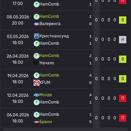
0
0
0
0
П
17:00
HamComb
1
HamComb
1
08.05.2026
0
0
0
0
В
20:00
Валеренга
0
Кристиансунд
1
03.05.2026
0
0
0
0
Н
18:00
HamComb
1
HamComb
2
26.04.2026
0
0
0
0
В
18:00
Начало
1
HamComb
4
19.04.2026
0
0
0
0
В
18:00
KFUM
0
Молде
4
12.04.2026
0
0
0
0
П
18:00
HamComb
1
HamComb
1
06.04.2026
0
0
0
0
П
18:00
Бранн
5