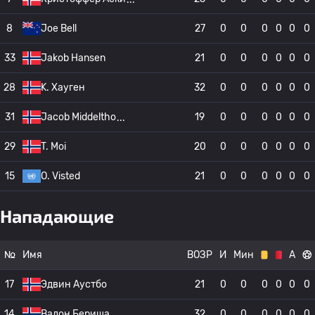
8
Joe Bell
27
0
0
0
0
0
0
33
Jakob Hansen
21
0
0
0
0
0
0
28
K. Хауген
32
0
0
0
0
0
0
31
Jacob Middeltho
19
0
0
0
0
0
0
29
T. Moi
20
0
0
0
0
0
0
15
O. Visted
21
0
0
0
0
0
0
Нападающие
№
Имя
ВОЗР
И
Мин
А
17
Эдвин Аустбо
21
0
0
0
0
0
0
14
Валон Бериша
32
0
0
0
0
0
0