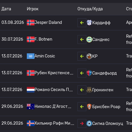
Дата
Игрок
Откуда/Куда
Ст
03.08.2026
Jesper Daland
Ар
Кардифф
Re
30.07.2026
F. Botnen
Санднес
fro
13.07.2026
Amin Cosic
Tra
КР
Re
13.07.2026
Рубен Кристенсе
Сандефьорд
fro
13.07.2026
Романо Сесиль П
Tra
Гронинген
Re
29.06.2026
Николас Д'Агост
Брисбен Роар
fro
29.06.2026
Хильмир Рафн Ми
Tra
Сигма Оломоуц