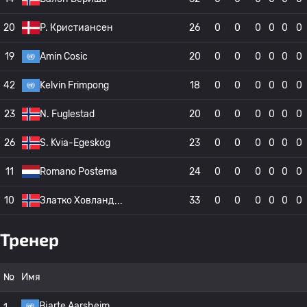
20
P. Кристиансен
26
0
0
0
0
0
0
19
Amin Cosic
20
0
0
0
0
0
0
42
Kelvin Frimpong
18
0
0
0
0
0
0
23
N. Fuglestad
20
0
0
0
0
0
0
26
S. Kvia-Egeskog
23
0
0
0
0
0
0
11
Romano Postema
24
0
0
0
0
0
0
10
Златко Ховланд
33
0
0
0
0
0
0
Тренер
№
Имя
Bjarte Aarsheim