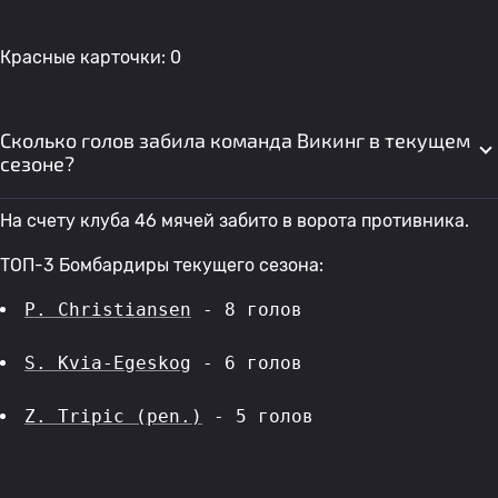
Красные карточки: 0
Сколько голов забила команда Викинг в текущем
сезоне?
На счету клуба 46 мячей забито в ворота противника.
ТОП-3 Бомбардиры текущего сезона:
P. Christiansen
 - 8 голов 
S. Kvia-Egeskog
 - 6 голов 
Z. Tripic (pen.)
 - 5 голов 