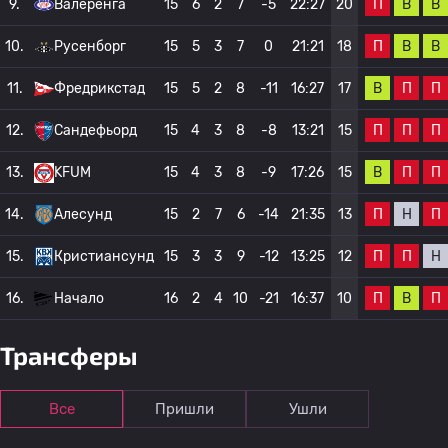
П
В
В
9.
Валеренга
15
6
2
7
-5
22:27
20
П
В
В
10.
Русенборг
15
5
3
7
0
21:21
18
В
П
П
11.
Фредрикстад
15
5
2
8
-11
16:27
17
П
П
П
12.
Сандефьорд
15
4
3
8
-8
13:21
15
В
П
П
13.
KFUM
15
4
3
8
-9
17:26
15
П
Н
П
14.
Алесунд
15
2
7
6
-14
21:35
13
П
П
Н
15.
Кристиансунд
15
3
3
9
-12
13:25
12
П
В
П
16.
Начало
16
2
4
10
-21
16:37
10
Трансферы
Все
Пришли
Ушли