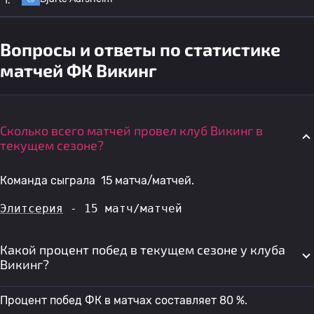
1.
Вопросы и ответы по статистике
матчей ФК Викинг
Сколько всего матчей провел клуб Викинг в
текущем сезоне?
Команда сыграла 15 матча/матчей.
Элитсерия
 - 15 матч/матчей
Какой процент побед в текущем сезоне у клуба
Викинг?
Процент побед ФК в матчах составляет 80 %.