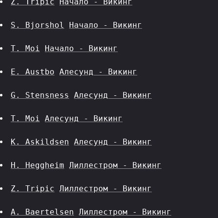
Z. Tripic
Начало - Викинг
S. Bjorshol
Начало - Викинг
T. Moi
Начало - Викинг
E. Austbo
Алесунд - Викинг
G. Stensness
Алесунд - Викинг
T. Moi
Алесунд - Викинг
K. Askildsen
Алесунд - Викинг
H. Heggheim
Лиллестром - Викинг
Z. Tripic
Лиллестром - Викинг
A. Baertelsen
Лиллестром - Викинг