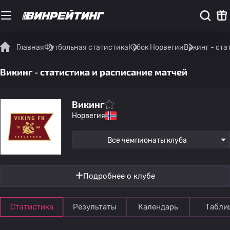
Главная
Футбольная статистика
Кубок Норвегии
Викинг - ста
Викинг - статистика и расписание матчей
Викинг
Норвегия
Все чемпионаты клуба
Подробнее о клубе
Статистика
Результаты
Календарь
Табли