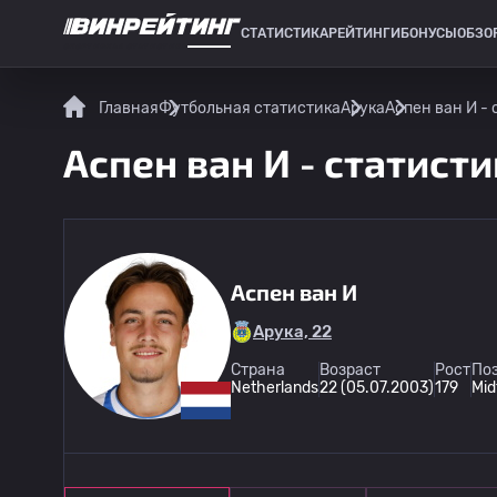
СТАТИСТИКА
РЕЙТИНГИ
БОНУСЫ
ОБЗО
СПОРТИВНАЯ СТАТИСТИКА
Главная
Футбольная статистика
Арука
Аспен ван И - 
Аспен ван И - статисти
Аспен ван И
Арука, 22
Страна
Возраст
Рост
Поз
Netherlands
22 (05.07.2003)
179
Mid