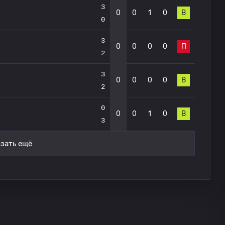
3
0
0
1
0
В
0
3
0
0
0
0
П
2
3
0
0
0
0
В
2
0
0
0
1
0
В
3
зать ещё