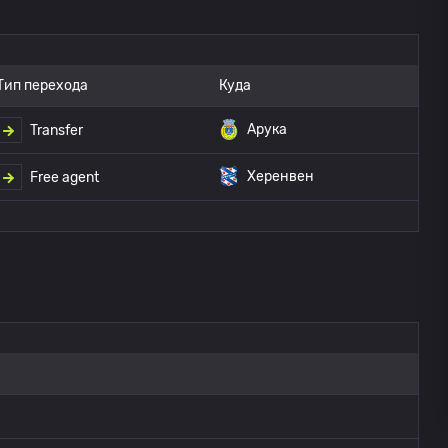
Тип перехода
Куда
Арука
Transfer
Херенвен
Free agent