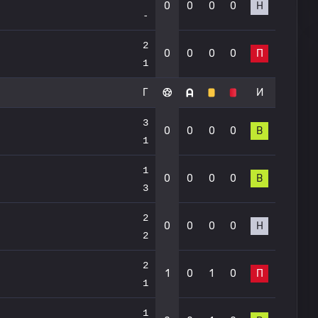
0
0
0
0
Н
-
2
0
0
0
0
П
1
Г
И
3
0
0
0
0
В
1
1
0
0
0
0
В
3
2
0
0
0
0
Н
2
2
1
0
1
0
П
1
1