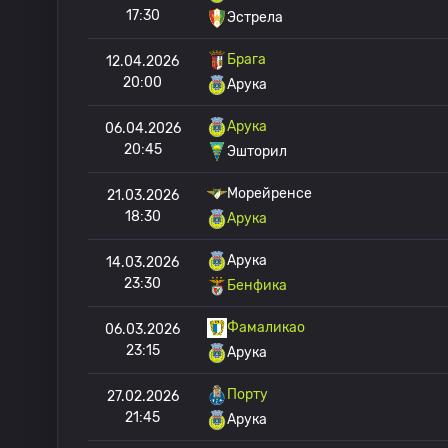
17:30
Эстрела
Брага
12.04.2026
20:00
Арука
Арука
06.04.2026
20:45
Эшторил
Морейренсе
21.03.2026
18:30
Арука
Арука
14.03.2026
23:30
Бенфика
Фамаликао
06.03.2026
23:15
Арука
Порту
27.02.2026
21:45
Арука