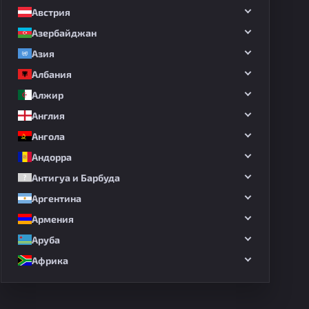
Австрия
Азербайджан
Азия
Албания
Алжир
Англия
Ангола
Андорра
Антигуа и Барбуда
Аргентина
Армения
Аруба
Африка