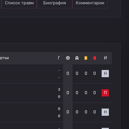
Список травм
Биография
Комментарии
атчи
Г
И
-
0
0
0
0
Н
-
3
0
0
0
0
П
0
0
0
0
0
0
Н
0
-