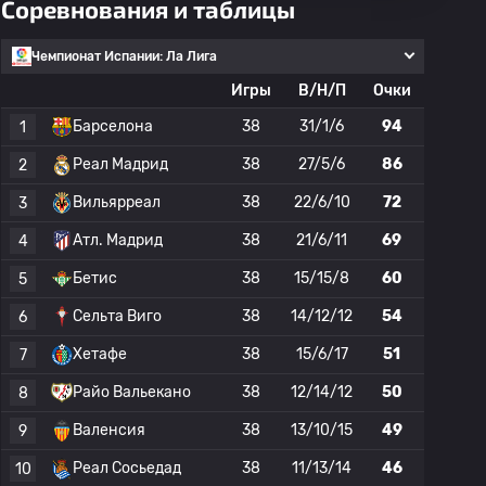
Соревнования и таблицы
Чемпионат Испании: Ла Лига
Игры
В/Н/П
Очки
Барселона
38
31/1/6
94
1
Реал Мадрид
38
27/5/6
86
2
Вильярреал
38
22/6/10
72
3
Атл. Мадрид
38
21/6/11
69
4
Бетис
38
15/15/8
60
5
Сельта Виго
38
14/12/12
54
6
Хетафе
38
15/6/17
51
7
Райо Вальекано
38
12/14/12
50
8
Валенсия
38
13/10/15
49
9
Реал Сосьедад
38
11/13/14
46
10