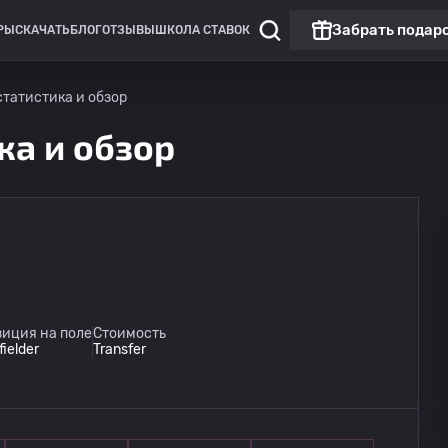
Забрать подар
РЫ
СКАЧАТЬ
БЛОГ
ОТЗЫВЫ
ШКОЛА СТАВОК
статистика и обзор
ка и обзор
иция на поле
Стоимость
fielder
Transfer