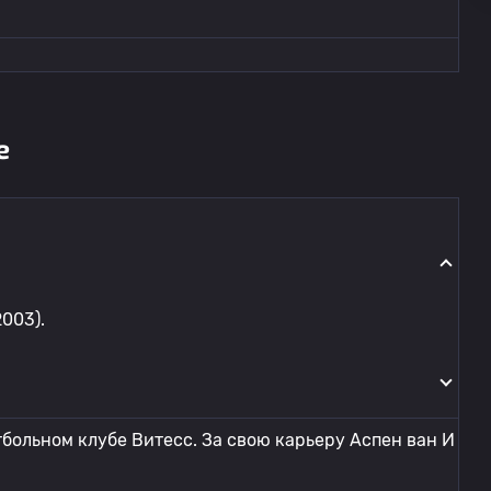
е
003).
больном клубе Витесс. За свою карьеру Аспен ван И