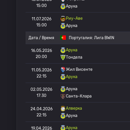
15:00
Арука
Риу-Аве
11.07.2026
15:00
Арука
Дата / Время
Португалия:
Лига BWIN
Арука
16.05.2026
20:00
Тондела
Жил Висенте
11.05.2026
22:15
Арука
Арука
02.05.2026
17:30
Санта-Клара
Алверка
24.04.2026
22:15
Арука
Арука
19.04.2026