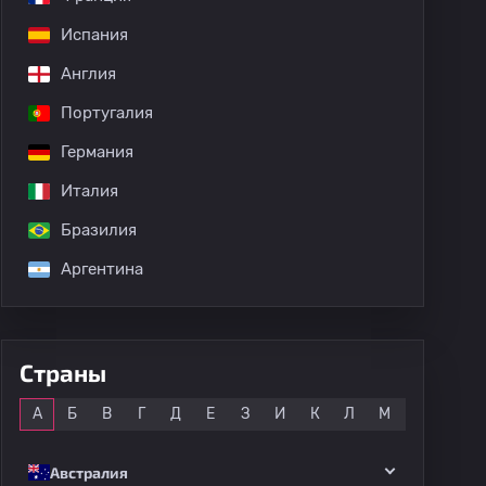
Испания
Англия
Португалия
Германия
Италия
Бразилия
Аргентина
Страны
Все
А
Б
В
Г
Д
Е
З
И
К
Л
М
Н
О
Австралия