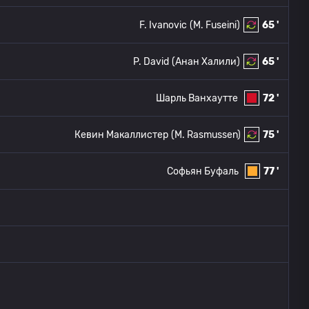
F. Ivanovic
(M. Fuseini)
65 '
P. David
(Анан Халили)
65 '
Шарль Ванхаутте
72 '
Кевин Макаллистер
(M. Rasmussen)
75 '
Софьян Буфаль
77 '