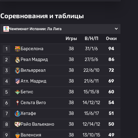
Соревнования и таблицы
Чемпионат Испании: Ла Лига
Игры
В/Н/П
Очки
Барселона
38
31/1/6
94
1
Реал Мадрид
38
27/5/6
86
2
Вильярреал
38
22/6/10
72
3
Атл. Мадрид
38
21/6/11
69
4
Бетис
38
15/15/8
60
5
Сельта Виго
38
14/12/12
54
6
Хетафе
38
15/6/17
51
7
Райо Вальекано
38
12/14/12
50
8
Валенсия
38
13/10/15
49
9