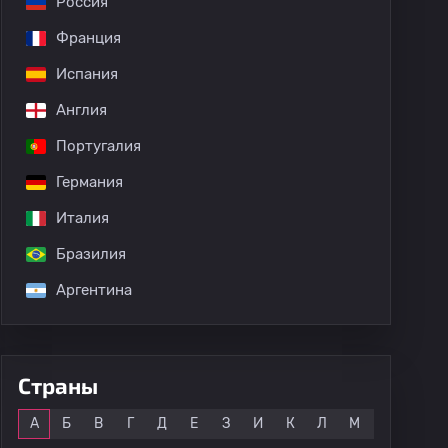
Россия
Франция
Испания
ок Бельгии
Англия
Португалия
Германия
Италия
Бразилия
Аргентина
вин Макаллистер
Страны
Все
А
Б
В
Г
Д
Е
З
И
К
Л
М
Н
О