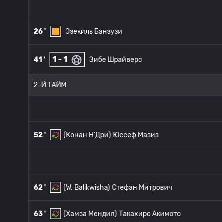
26 '
Эзекиль Банзузи
1 - 1
41 '
Зибе Шрайверс
2-Й ТАЙМ
52 '
(Конан Н’Дри)
Юссеф Мазиз
62 '
(W. Balikwisha)
Стефан Митрович
63 '
(Хамза Мендил)
Такахиро Акимото