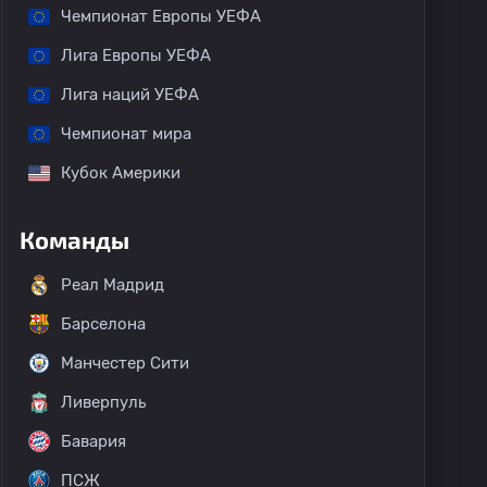
Чемпионат Европы УЕФА
Лига Европы УЕФА
Лига наций УЕФА
Чемпионат мира
Кубок Америки
Команды
Реал Мадрид
Барселона
Манчестер Сити
Ливерпуль
Бавария
ПСЖ