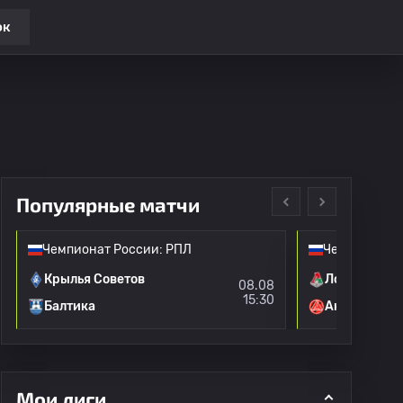
ок
Популярные матчи
Чемпионат России: РПЛ
Чемпионат Р
Крылья Советов
Локомотив 
08.08
15:30
Балтика
Акрон
Мои лиги