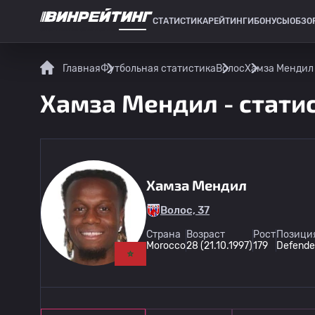
СТАТИСТИКА
РЕЙТИНГИ
БОНУСЫ
ОБЗО
СПОРТИВНАЯ СТАТИСТИКА
Главная
Футбольная статистика
Волос
Хамза Мендил 
Хамза Мендил - статис
Хамза Мендил
Волос, 37
Страна
Возраст
Рост
Позиция
Morocco
28 (21.10.1997)
179
Defende