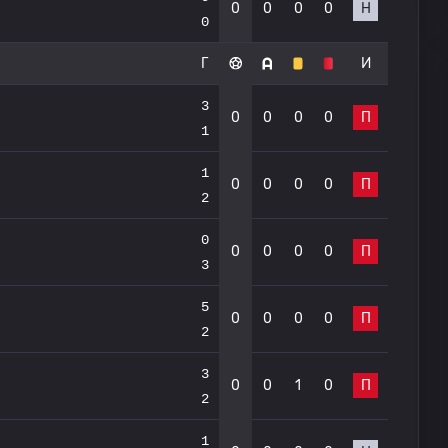
0
0
0
0
Н
0
Г
И
3
0
0
0
0
П
1
1
0
0
0
0
П
2
0
0
0
0
0
П
3
5
0
0
0
0
П
2
3
0
0
1
0
П
2
1