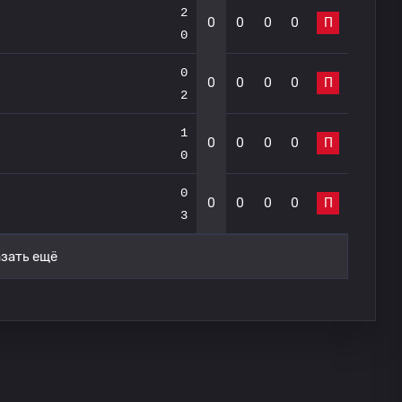
2
0
0
0
0
П
0
0
0
0
0
0
П
2
1
0
0
0
0
П
0
0
0
0
0
0
П
3
зать ещё