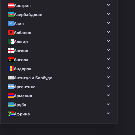
Австрия
Азербайджан
Азия
Албания
Алжир
Англия
Ангола
Андорра
Антигуа и Барбуда
Аргентина
Армения
Аруба
Африка