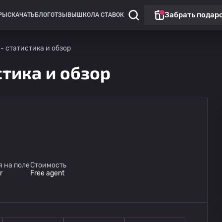
Забрать подар
РЫ
СКАЧАТЬ
БЛОГ
ОТЗЫВЫ
ШКОЛА СТАВОК
- статистика и обзор
тика и обзор
Чемпионат России: РПЛ
Матч дня
Динамо Москва
09.08
 на поле
Стоимость
14:30
Динамо Махачкала
r
Free agent