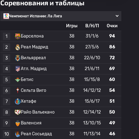
Соревнования и таблицы
Чемпионат Испании: Ла Лига
Игры
В/Н/П
Очки
Барселона
38
31/1/6
94
1
Реал Мадрид
38
27/5/6
86
2
Вильярреал
38
22/6/10
72
3
Атл. Мадрид
38
21/6/11
69
4
Бетис
38
15/15/8
60
5
Сельта Виго
38
14/12/12
54
6
Хетафе
38
15/6/17
51
7
Райо Вальекано
38
12/14/12
50
8
Валенсия
38
13/10/15
49
9
Реал Сосьедад
38
11/13/14
46
10