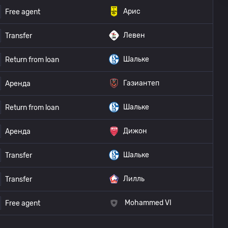
Арис
Free agent
Левен
Transfer
Шальке
Return from loan
Газиантеп
Аренда
Шальке
Return from loan
Дижон
Аренда
Шальке
Transfer
Лилль
Transfer
Mohammed VI
Free agent