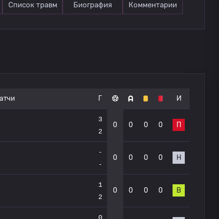
Список травм
Биография
Комментарии
атчи
Г
И
3
0
0
0
0
П
2
-
0
0
0
0
Н
-
1
0
0
0
0
В
2
0