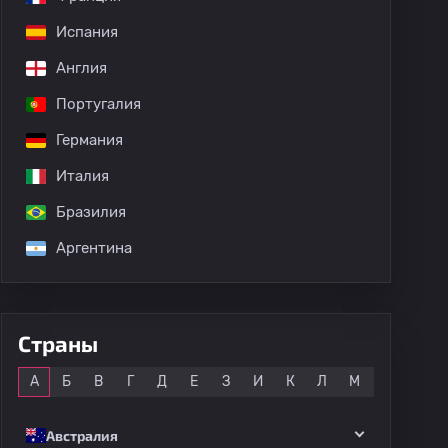
Испания
дных матчей
Англия
Португалия
Германия
Италия
Бразилия
Аргентина
Страны
Все
А
Б
В
Г
Д
Е
З
И
К
Л
М
Н
О
Австралия