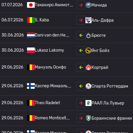
07.07.2026
Такахиро Акимот
Мачида
06.07.2026
S. Kaba
Аль-Дафра
30.06.2026
Dani van den He
Брюгге
30.06.2026
Lukasz Lakomy
Янг Бойз
29.06.2026
Мануэль Осифо
Кортрай
29.06.2026
Каспер Микаэль
Спарта Роттердам
29.06.2026
Theo Radelet
РААЛ Ла Лувьер
29.06.2026
Romeo Monticell
Бораинские франки