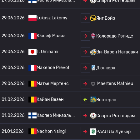
29.06.2026
Каспер Микаэль
Спарта Роттердам
29.06.2026
Lukasz Lakomy
Янг Бойз
29.06.2026
Юссеф Мазиз
Колорадо Рэпидс
29.06.2026
T. Ominami
Ви-Варен Нагасаки
29.06.2026
Maxence Prevot
Дюнкерк
29.06.2026
Матье Мертенс
Maertens Mathieu
01.02.2026
Кайан Везен
Вестерло
01.02.2026
Каспер Микаэль
Спарта Роттердам
21.01.2026
Nachon Nsingi
РААЛ Ла Лувьер