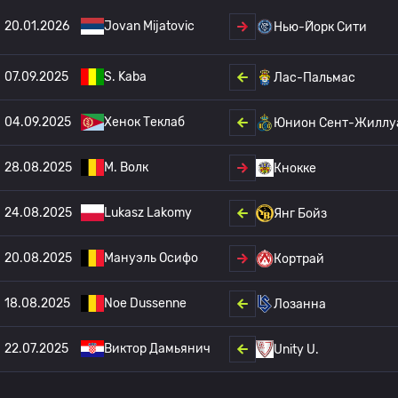
20.01.2026
Jovan Mijatovic
Нью-Йорк Сити
07.09.2025
S. Kaba
Лас-Пальмас
04.09.2025
Хенок Теклаб
Юнион Сент-Жиллу
28.08.2025
M. Волк
Кнокке
24.08.2025
Lukasz Lakomy
Янг Бойз
20.08.2025
Мануэль Осифо
Кортрай
18.08.2025
Noe Dussenne
Лозанна
22.07.2025
Виктор Дамьянич
Unity U.