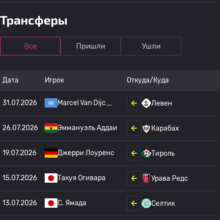
Трансферы
Все
Пришли
Ушли
Дата
Игрок
Откуда/Куда
31.07.2026
Marcel Van Dijc
Левен
26.07.2026
Эммануэль Аддаи
Карабах
19.07.2026
Джерри Лоуренс
Тироль
15.07.2026
Такуя Огивара
Урава Редс
13.07.2026
С. Ямада
Селтик