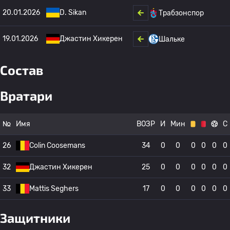
20.01.2026
D. Sikan
Трабзонспор
19.01.2026
Джастин Хикерен
Шальке
Состав
Вратари
№
Имя
ВОЗР
И
Мин
С
26
Colin Coosemans
34
0
0
0
0
0
0
32
Джастин Хикерен
25
0
0
0
0
0
0
33
Mattis Seghers
17
0
0
0
0
0
0
Защитники