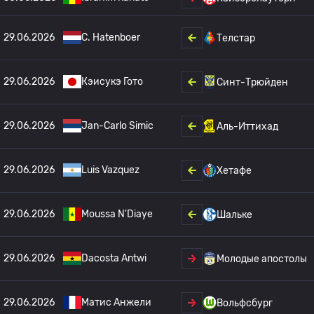
29.06.2026
C. Hatenboer
Телстар
29.06.2026
Кэисукэ Гото
Синт-Трюйден
29.06.2026
Jan-Carlo Simic
Аль-Иттихад
29.06.2026
Luis Vazquez
Хетафе
29.06.2026
Moussa N'Diaye
Шальке
29.06.2026
Dacosta Antwi
Молодые апостолы
29.06.2026
Матис Анжели
Вольфсбург