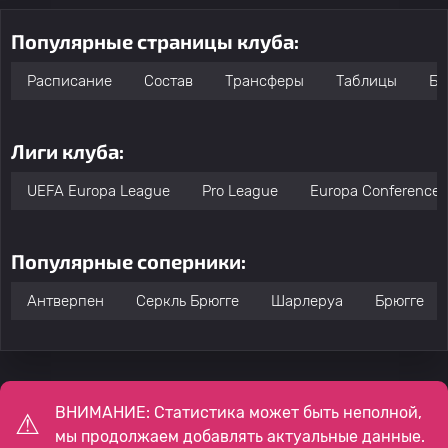
Популярные страницы клуба:
Расписание
Состав
Трансферы
Таблицы
Бо
Лиги клуба:
UEFA Europa League
Pro League
Europa Conference 
Популярные соперники:
Антверпен
Серкль Брюгге
Шарлеруа
Брюгге
ВНИМАНИЕ: Статистика может быть неполной,
мы продолжаем добавлять актуальные данные.