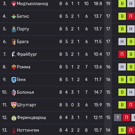
В
Н
3.
Мидтьюлланнд
8
6
1
1
10
18:8
19
В
П
4.
Бетис
8
5
2
1
6
13:7
17
В
Н
5.
Порту
8
5
2
1
6
13:7
17
Н
В
6.
Брага
8
5
2
1
6
11:5
17
П
В
7.
Фрайбург
8
5
2
1
6
10:4
17
Н
В
8.
Ромма
8
5
1
2
7
13:6
16
В
В
9.
Генк
8
5
1
2
4
11:7
16
В
Н
10.
Болонья
8
4
3
1
7
14:7
15
В
П
11.
Штутгарт
8
5
0
3
6
15:9
15
?
П
12.
Ференцварош
8
4
3
1
1
12:11
15
В
П
13.
Ноттингем
8
4
2
2
8
15:7
14