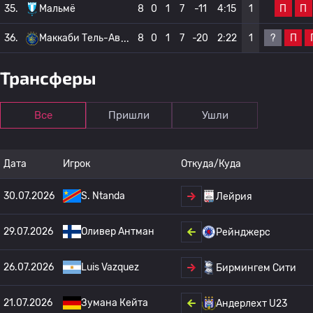
П
П
35.
Мальмё
8
0
1
7
-11
4:15
1
?
П
36.
Маккаби Тель-Ав
8
0
1
7
-20
2:22
1
Трансферы
Все
Пришли
Ушли
Дата
Игрок
Откуда/Куда
30.07.2026
S. Ntanda
Лейрия
29.07.2026
Оливер Антман
Рейнджерс
26.07.2026
Luis Vazquez
Бирмингем Сити
21.07.2026
Зумана Кейта
Андерлехт U23