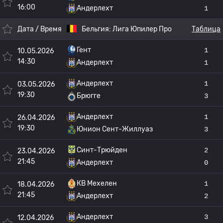
16:00
Андерлехт
1
Дата / Время
Бельгия:
Лига Юпилер Про
Таблица
Гент
1
10.05.2026
14:30
Андерлехт
1
Андерлехт
1
03.05.2026
19:30
Брюгге
3
Андерлехт
1
26.04.2026
19:30
Юнион Сент-Жиллуаз
3
Синт-Трюйден
2
23.04.2026
21:45
Андерлехт
0
КВ Мехелен
1
18.04.2026
21:45
Андерлехт
2
Андерлехт
3
12.04.2026