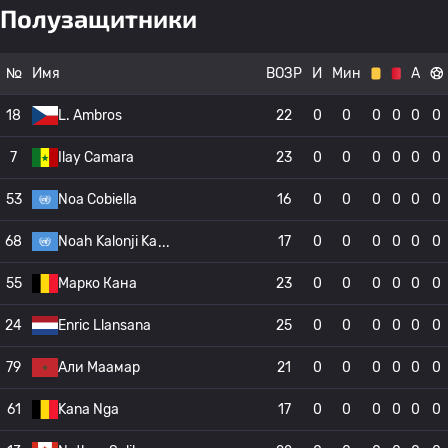
Полузащитники
№
Имя
ВОЗР
И
Мин
А
18
L. Ambros
22
0
0
0
0
0
0
7
Ilay Camara
23
0
0
0
0
0
0
53
Noa Cobiella
16
0
0
0
0
0
0
68
Noah Kalonji Ka
17
0
0
0
0
0
0
55
Марко Кана
23
0
0
0
0
0
0
24
Enric Llansana
25
0
0
0
0
0
0
79
Али Маамар
21
0
0
0
0
0
0
61
Kana Nga
17
0
0
0
0
0
0