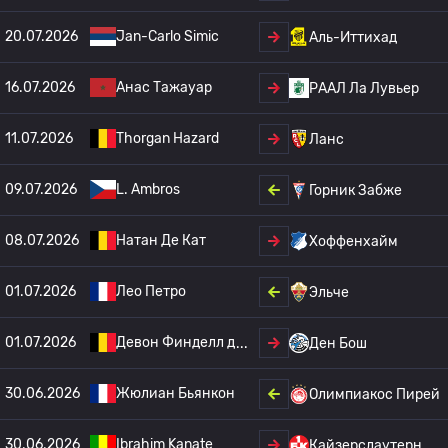
20.07.2026
Jan-Carlo Simic
Аль-Иттихад
16.07.2026
Анас Тажауар
РААЛ Ла Лувьер
11.07.2026
Thorgan Hazard
Ланс
09.07.2026
L. Ambros
Горник Забже
08.07.2026
Натан Де Кат
Хоффенхайм
01.07.2026
Лео Петро
Эльче
01.07.2026
Девон Финделл д
Ден Бош
30.06.2026
Жюлиан Бьянкон
Олимпиакос Пирей
30.06.2026
Ibrahim Kanate
Кайзерслаутерн