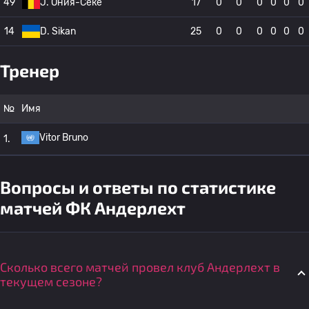
49
J. Ония-Секе
17
0
0
0
0
0
0
14
D. Sikan
25
0
0
0
0
0
0
Тренер
№
Имя
Vitor Bruno
1.
Вопросы и ответы по статистике
матчей ФК Андерлехт
Сколько всего матчей провел клуб Андерлехт в
текущем сезоне?