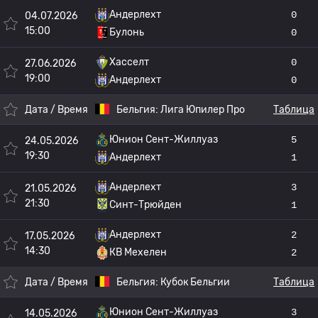
Андерлехт
0
04.07.2026
15:00
Булонь
0
Хасселт
0
27.06.2026
19:00
Андерлехт
0
Дата / Время
Бельгия:
Лига Юпилер Про
Таблица
Юнион Сент-Жиллуаз
5
24.05.2026
19:30
Андерлехт
1
Андерлехт
3
21.05.2026
21:30
Синт-Трюйден
1
Андерлехт
2
17.05.2026
14:30
КВ Мехелен
2
Дата / Время
Бельгия:
Кубок Бельгии
Таблица
Юнион Сент-Жиллуаз
3
14.05.2026