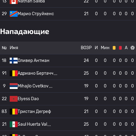
13
Nathan Saliba
22
0
0
0
0
0
0
29
Марио Струйкенс
21
0
0
0
0
0
0
Нападающие
№
Имя
ВОЗР
И
Мин
А
18
Оливер Антман
24
0
0
0
0
0
0
91
Адриано Бертачч
25
0
0
0
0
0
0
9
Mihajlo Cvetkov
19
0
0
0
0
0
0
22
Elyess Dao
19
0
0
0
0
0
0
83
Тристан Дегреф
21
0
0
0
0
0
0
21
Saul Huerta Val
25
0
0
0
0
0
0