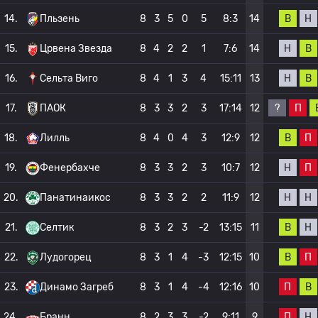
В
Н
14.
Пльзень
8
3
5
0
5
8:3
14
Н
В
15.
Црвена Звезда
8
4
2
2
1
7:6
14
Н
В
16.
Сельта Виго
8
4
1
3
4
15:11
13
?
П
17.
ПАОК
8
3
3
2
3
17:14
12
В
П
18.
Лилль
8
4
0
4
3
12:9
12
Н
П
19.
Фенербахче
8
3
3
2
3
10:7
12
Н
Н
20.
Панатинаикос
8
3
3
2
2
11:9
12
В
Н
21.
Селтик
8
3
2
3
-2
13:15
11
В
П
22.
Лудогорец
8
3
1
4
-3
12:15
10
П
В
23.
Динамо Загреб
8
3
1
4
-4
12:16
10
П
Н
24.
Бранн
8
2
3
3
-2
9:11
9