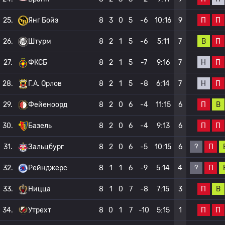
П
П
25.
Янг Бойз
8
3
0
5
-6
10:16
9
В
П
26.
Штурм
8
2
1
5
-6
5:11
7
Н
П
27.
ФКСБ
8
2
1
5
-7
9:16
7
Н
П
28.
Г.А. Орлов
8
2
1
5
-8
6:14
7
П
В
29.
Фейеноорд
8
2
0
6
-4
11:15
6
П
П
30.
Базель
8
2
0
6
-4
9:13
6
?
П
31.
Зальцбург
8
2
0
6
-5
10:15
6
?
П
32.
Рейнджерс
8
1
1
6
-9
5:14
4
П
В
33.
Ницца
8
1
0
7
-8
7:15
3
П
П
34.
Утрехт
8
0
1
7
-10
5:15
1