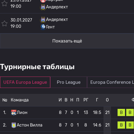
23.01.2027
19:00
Андерлехт
Андерлехт
30.01.2027
19:00
Гент
Показать ещё
Турнирные таблицы
UEFA Europa League
Pro League
Europa Conference 
№
Команда
И
В
Н
П
РГ
Г
О
В
В
1.
Лион
8
7
0
1
13
18:5
21
В
В
2.
Астон Вилла
8
7
0
1
8
14:6
21