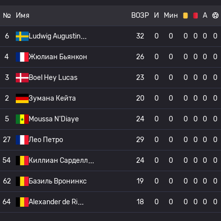
№
Имя
ВОЗР
И
Мин
А
6
Ludwig Augustin
32
0
0
0
0
0
0
4
Жюлиан Бьянкон
26
0
0
0
0
0
0
3
Boel Hey Lucas
23
0
0
0
0
0
0
2
Зумана Кейта
20
0
0
0
0
0
0
5
Moussa N'Diaye
24
0
0
0
0
0
0
27
Лео Петро
29
0
0
0
0
0
0
54
Киллиан Сарделл
24
0
0
0
0
0
0
62
Базиль Вронинкс
19
0
0
0
0
0
0
64
Alexander de Ri
18
0
0
0
0
0
0