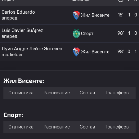
Carlos Eduardo
15’
1
0
Жил Висенте
вперед
Luis Javier SuÃ¡rez
98’
1
0
Спорт
вперед
Луис Андре Лейте Эстевес
98’
0
1
Жил Висенте
midfielder
Жил Висенте:
Статистика
Расписание
Состав
Трансферы
Спорт:
Статистика
Расписание
Состав
Трансферы