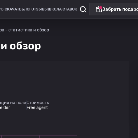
Забрать подар
РЫ
СКАЧАТЬ
БЛОГ
ОТЗЫВЫ
ШКОЛА СТАВОК
ba - статистика и обзор
 и обзор
иция на поле
Стоимость
ielder
Free agent