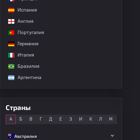
Испания
Англия
Португалия
Германия
Италия
Бразилия
Аргентина
Страны
Все
А
Б
В
Г
Д
Е
З
И
К
Л
М
Н
О
Австралия