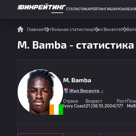
СТАТИСТИКА
РЕЙТИНГИ
БОНУСЫ
ОБЗО
СПОРТИВНАЯ СТАТИСТИКА
Главная
Футбольная статистика
Жил Висенте
M. Bam
M. Bamba - статистика
M. Bamba
Жил Висенте, -
Страна
Возраст
Рост
Поз
Ivory Coast
21 (08.10.2004)
177
Midf