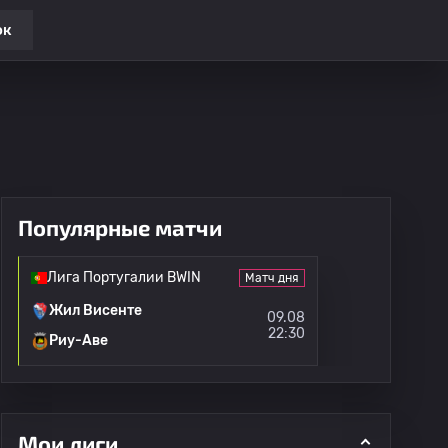
ок
Популярные матчи
Лига Португалии BWIN
Матч дня
Жил Висенте
09.08
22:30
Риу-Аве
Мои лиги