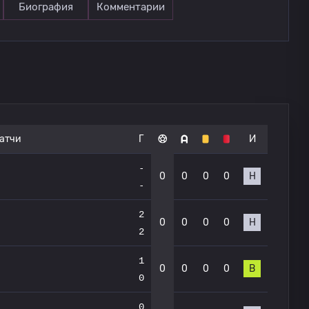
Биография
Комментарии
атчи
Г
И
-
0
0
0
0
Н
-
2
0
0
0
0
Н
2
1
0
0
0
0
В
0
0