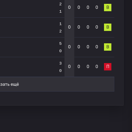
2
0
0
0
0
В
1
1
0
0
0
0
В
2
5
0
0
0
0
В
0
3
0
0
0
0
П
0
зать ещё