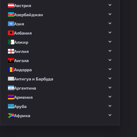
Австрия
Азербайджан
Азия
Албания
Алжир
Англия
Ангола
Андорра
Антигуа и Барбуда
Аргентина
Армения
Аруба
Африка