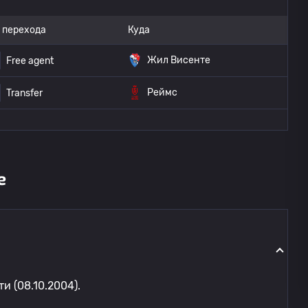
 перехода
Куда
Жил Висенте
Free agent
Реймс
Transfer
е
и (08.10.2004).