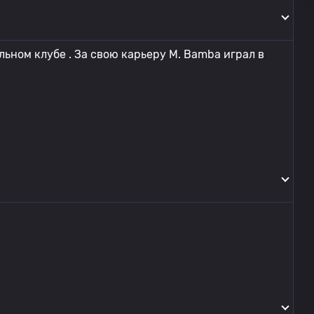
ьном клубе . За свою карьеру M. Bamba играл в