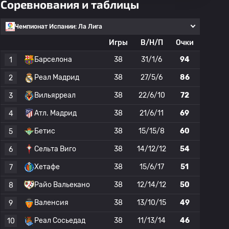
Соревнования и таблицы
Чемпионат Испании: Ла Лига
Игры
В/Н/П
Очки
Барселона
38
31/1/6
94
1
Реал Мадрид
38
27/5/6
86
2
Вильярреал
38
22/6/10
72
3
Атл. Мадрид
38
21/6/11
69
4
Бетис
38
15/15/8
60
5
Сельта Виго
38
14/12/12
54
6
Хетафе
38
15/6/17
51
7
Райо Вальекано
38
12/14/12
50
8
Валенсия
38
13/10/15
49
9
Реал Сосьедад
38
11/13/14
46
10