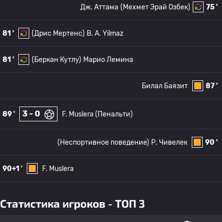
Дж. Аттама
(Мехмет Эрай Озбек)
75 '
81 '
(Дрис Мертенс)
B. A. Yilmaz
81 '
(Беркан Кутлу)
Марио Лемина
Билал Баязит
87 '
3 - 0
89 '
F. Muslera (Пенальти)
(Неспортивное поведение)
Р. Чивелек
90 '
90+1 '
F. Muslera
Статистика игроков - ТОП 3