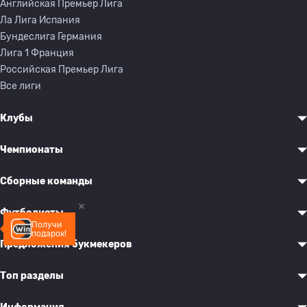
Английская Премьер Лига
Ла Лига Испания
Бундеслига Германия
Лига 1 Франция
Российская Премьер Лига
Все лиги
Клубы
Чемпионаты
Сборные команды
Футболисты
Получи
подарок!
Предложения букмекеров
Топ разделы