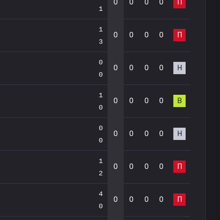
0
0
0
0
П
1
1
0
0
0
0
П
3
0
0
0
0
0
Н
0
1
0
0
0
0
В
0
0
0
0
0
0
Н
0
1
0
0
0
0
П
2
4
0
0
0
0
П
0