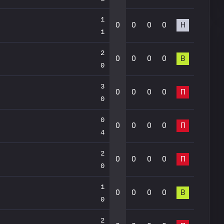
1
0
0
0
0
Н
1
2
0
0
0
0
В
0
3
0
0
0
0
П
0
0
0
0
0
0
П
4
2
0
0
0
0
П
0
1
0
0
0
0
В
0
2