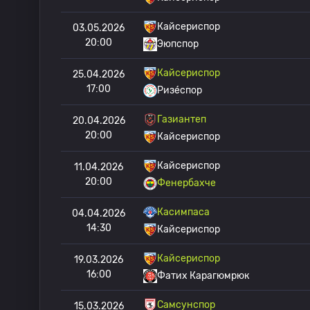
Кайсериспор
03.05.2026
20:00
Эюпспор
Кайсериспор
25.04.2026
17:00
Ризе́спор
Газиантеп
20.04.2026
20:00
Кайсериспор
Кайсериспор
11.04.2026
20:00
Фенербахче
Касимпаса
04.04.2026
14:30
Кайсериспор
Кайсериспор
19.03.2026
16:00
Фатих Карагюмрюк
Самсунспор
15.03.2026