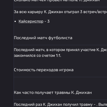
За всю карьеру К. Джихан отыграл 3 встреч/вст
Кайсериспор
- 3
Последний матч футболиста
Последний матч, в котором принял участие К. Дж
закончился со счетом 1:1.
Стоимость переходов игрока
Как часто получает травмы К. Джихан
Последний раз К. Джихан получил травму - . Выле