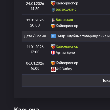
Кайсериспор
24.01.2026
14:30
Басакшехир
Бешикташ
19.01.2026
20:00
Кайсериспор
Дата / Время
Мир:
Клубные товарищеские м
Кайсериспор
11.01.2026
13:00
Артис Брно
Кайсериспор
06.01.2026
16:00
ФК Сибиу
Пока
Карьера