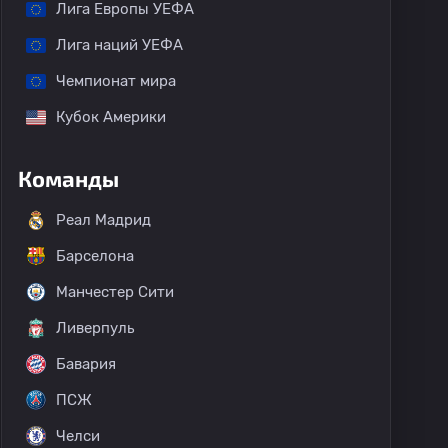
Лига Европы УЕФА
Лига наций УЕФА
Чемпионат мира
Кубок Америки
Команды
Реал Мадрид
Барселона
Манчестер Сити
Ливерпуль
Бавария
ПСЖ
Челси