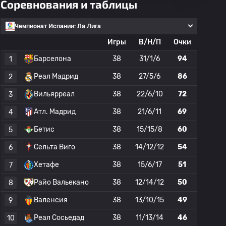
Соревнования и таблицы
Чемпионат Испании: Ла Лига
Игры
В/Н/П
Очки
Барселона
38
31/1/6
94
1
Реал Мадрид
38
27/5/6
86
2
Вильярреал
38
22/6/10
72
3
Атл. Мадрид
38
21/6/11
69
4
Бетис
38
15/15/8
60
5
Сельта Виго
38
14/12/12
54
6
Хетафе
38
15/6/17
51
7
Райо Вальекано
38
12/14/12
50
8
Валенсия
38
13/10/15
49
9
Реал Сосьедад
38
11/13/14
46
10