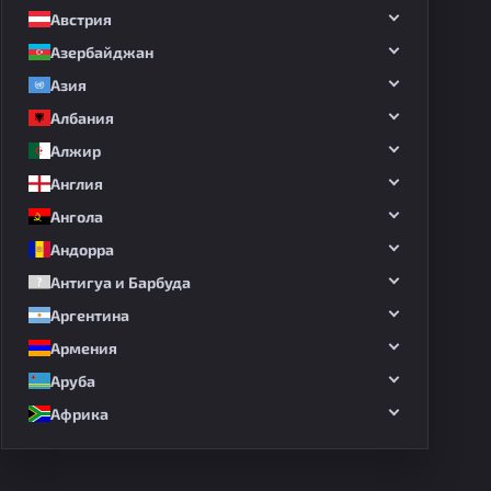
Австрия
Азербайджан
Азия
Албания
Алжир
Англия
Ангола
Андорра
Антигуа и Барбуда
Аргентина
Армения
Аруба
Африка