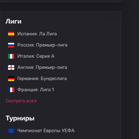
Лиги
Испания: Ла Лига
Россия: Премьер-лига
Италия: Серия А
Англия: Премьер-лига
Германия: Бундеслига
Франция: Лига 1
Смотреть все
Турниры
Чемпионат Европы УЕФА