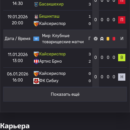
0
0
0
0
П
14:30
Басакшехир
3
Бешикташ
1
19.01.2026
0
0
0
0
П
20:00
Кайсериспор
0
Мир:
Клубные
Дата / Время
Г
И
товарищеские матчи
Кайсериспор
3
11.01.2026
0
0
0
0
В
13:00
Артис Брно
2
Кайсериспор
0
06.01.2026
0
0
0
0
Н
16:00
ФК Сибиу
0
Показать ещё
Карьера