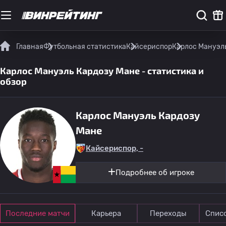
Главная
Футбольная статистика
Кайсериспор
Карлос Мануэль
Карлос Мануэль Кардозу Мане - статистика и
обзор
Карлос Мануэль Кардозу
Мане
Кайсериспор, -
Подробнее об игроке
Последние матчи
Карьера
Переходы
Спис