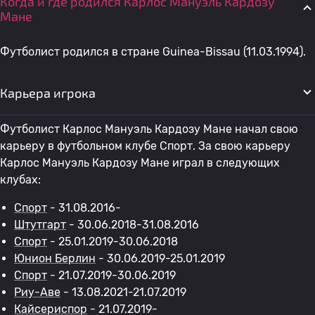
Когда и где родился Карлос Мануэль Кардозу
Мане
Футболист родился в стране Guinea-Bissau (11.03.1994).
Карьера игрока
Футболист Карлос Мануэль Кардозу Мане начал свою
карьеру в футбольном клубе Спорт. За свою карьеру
Карлос Мануэль Кардозу Мане играл в следующих
клубах:
Спорт
- 31.08.2016-
Штутгарт
- 30.06.2018-31.08.2016
Спорт
- 25.01.2019-30.06.2018
Юнион Берлин
- 30.06.2019-25.01.2019
Спорт
- 21.07.2019-30.06.2019
Риу-Аве
- 13.08.2021-21.07.2019
Кайсериспор
- 21.07.2019-