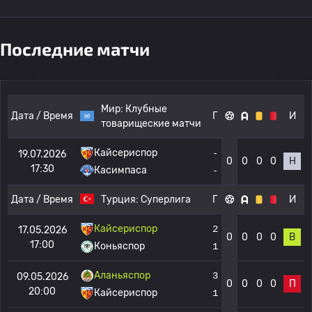
Последние матчи
Мир:
Клубные
Дата / Время
Г
И
товарищеские матчи
Кайсериспор
-
19.07.2026
0
0
0
0
Н
17:30
Касимпаса
-
Дата / Время
Турция:
Суперлига
Г
И
Кайсериспор
2
17.05.2026
0
0
0
0
В
17:00
Коньяспор
1
Аланьяспор
3
09.05.2026
0
0
0
0
П
20:00
Кайсериспор
1