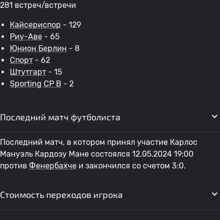
281 встреч/встречи
Кайсериспор
- 129
Риу-Аве
- 65
Юнион Берлин
- 8
Спорт
- 62
Штутгарт
- 15
Sporting CP B
- 2
Последний матч футболиста
Последний матч, в котором принял участие Карлос
Мануэль Кардозу Мане состоялся 12.05.2024 19:00
против
Фенербахче
и закончился со счетом 3:0.
Стоимость переходов игрока