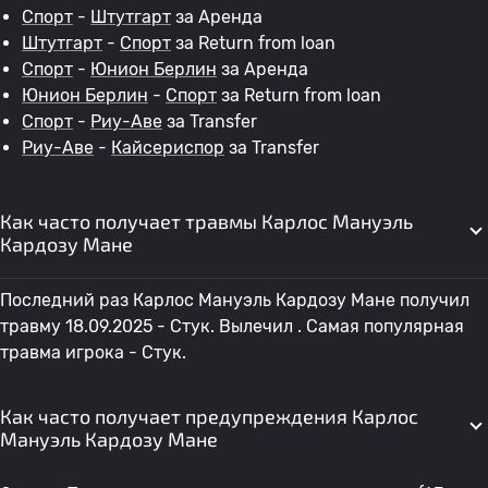
Спорт
-
Штутгарт
за Аренда
Штутгарт
-
Спорт
за Return from loan
Спорт
-
Юнион Берлин
за Аренда
Юнион Берлин
-
Спорт
за Return from loan
Спорт
-
Риу-Аве
за Transfer
Риу-Аве
-
Кайсериспор
за Transfer
Как часто получает травмы Карлос Мануэль
Кардозу Мане
Последний раз Карлос Мануэль Кардозу Мане получил
травму 18.09.2025 - Стук. Вылечил . Самая популярная
травма игрока - Стук.
Как часто получает предупреждения Карлос
Мануэль Кардозу Мане