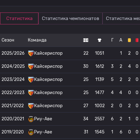
Статистика
Статистика чемпионатов
Статистика м
Сезон
Команда
Г
А
2025/2026
Кайсериспор
22
1051
1
2
0
2024/2025
Кайсериспор
30
1612
3
2
4
0
2023/2024
Кайсериспор
25
1139
5
2
2
0
2022/2023
Кайсериспор
25
1477
4
4
0
0
2021/2022
Кайсериспор
27
1002
2
0
2
0
2020/2021
Риу-Аве
34
2557
6
2
1
0
2019/2020
Риу-Аве
31
1545
1
6
0
0