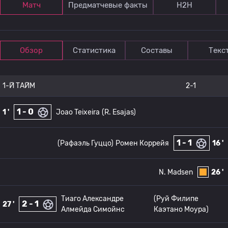
Матч
Предматчевые факты
Н2Н
Обзор
Статистика
Составы
Текс
1-Й ТАЙМ
2-1
1 - 0
1 '
Joao Teixeira
(R. Esajas)
1 - 1
(Рафаэль Гуццо)
Ромен Коррейя
16 '
N. Madsen
26 '
Тиаго Александре
(Руй Филипе
2 - 1
27 '
Алмейда Симойнс
Каэтано Моура)