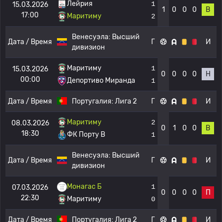
Лейрия
1
15.03.2026
1
0
0
0
В
17:00
Маритиму
2
Венесуэла:
Высший
Дата / Время
Г
И
дивизион
Маритиму
1
15.03.2026
0
0
0
0
Н
00:00
Депортиво Миранда
1
Дата / Время
Португалия:
Лига 2
Г
И
Маритиму
2
08.03.2026
0
1
0
0
В
18:30
ФК Порту B
1
Венесуэла:
Высший
Дата / Время
Г
И
дивизион
Монагас Б
1
07.03.2026
0
0
0
0
П
22:30
Маритиму
0
Дата / Время
Португалия:
Лига 2
Г
И