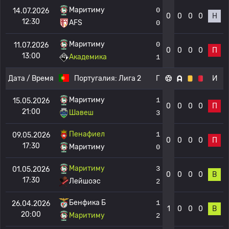
Маритиму
0
14.07.2026
0
0
0
0
Н
12:30
AFS
0
Маритиму
0
11.07.2026
0
0
0
0
П
13:00
Академика
1
Дата / Время
Португалия:
Лига 2
Г
И
Маритиму
1
15.05.2026
0
0
0
0
П
21:00
Шавеш
3
Пенафиел
1
09.05.2026
0
0
0
0
П
17:30
Маритиму
0
Маритиму
3
01.05.2026
0
0
0
0
В
17:30
Лейшоэс
2
Бенфика Б
1
26.04.2026
1
0
0
0
В
20:00
Маритиму
2