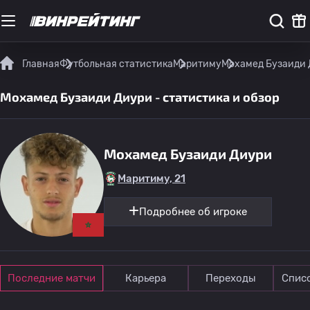
Главная
Футбольная статистика
Маритиму
Мохамед Бузаиди Д
Мохамед Бузаиди Диури - статистика и обзор
Мохамед Бузаиди Диури
Маритиму, 21
Подробнее об игроке
Последние матчи
Карьера
Переходы
Спис