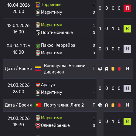
Торренше
1
18.04.2026
0
0
0
0
П
20:00
Маритиму
0
Маритиму
1
12.04.2026
1
0
1
0
В
16:00
Портимоненше
0
Пакос Феррейра
0
04.04.2026
0
0
0
0
Н
16:00
Маритиму
0
Венесуэла:
Высший
Дата / Время
Г
И
дивизион
Арагуа
-
21.03.2026
0
0
0
0
Н
23:00
Маритиму
-
Дата / Время
Португалия:
Лига 2
Г
И
Маритиму
1
21.03.2026
0
0
1
0
В
18:30
Оливейренше
0