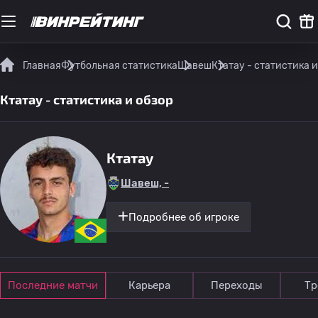
Главная
Футбольная статистика
Шавеш
Ктатау - статистика и
Ктатау - статистика и обзор
Ктатау
Шавеш, -
Подробнее об игроке
Последние матчи
Карьера
Переходы
Тр