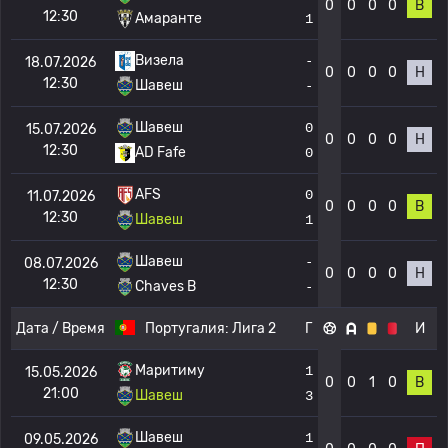
0
0
0
0
В
12:30
Амаранте
1
Визела
-
18.07.2026
0
0
0
0
Н
12:30
Шавеш
-
Шавеш
0
15.07.2026
0
0
0
0
Н
12:30
AD Fafe
0
AFS
0
11.07.2026
0
0
0
0
В
12:30
Шавеш
1
Шавеш
-
08.07.2026
0
0
0
0
Н
12:30
Chaves B
-
Дата / Время
Португалия:
Лига 2
Г
И
Маритиму
1
15.05.2026
0
0
1
0
В
21:00
Шавеш
3
Шавеш
1
09.05.2026