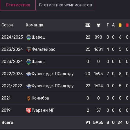
Статистика
Статистика чемпионатов
Сезон
Команда
Г
А
2024/2025
Шавеш
22
898
0
0
6
0
2023/2024
Фельгейрас
25
1681
1
0
5
0
2023/2024
Шавеш
0
0
0
0
0
0
2022/2023
Хувентуде-ПСалгаду
20
1695
7
0
8
0
2021/2022
Хувентуде-ПСалгаду
22
1624
0
0
5
0
2021
Коимбра
0
0
0
0
0
0
2019
Гуарани МГ
2
57
0
0
0
0
Всего
91
5955
8
0
24
0