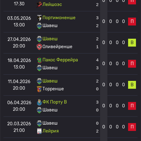
0
0
0
0
П
17:30
Лейшоэс
2
Портимоненше
3
03.05.2026
0
0
0
0
П
13:00
Шавеш
2
Шавеш
2
27.04.2026
0
0
0
0
В
20:00
Оливейренше
1
Пакос Феррейра
4
18.04.2026
0
0
0
0
П
13:00
Шавеш
3
Шавеш
2
11.04.2026
0
0
0
0
В
20:00
Торренше
0
ФК Порту B
3
06.04.2026
0
0
0
0
П
20:00
Шавеш
0
Шавеш
0
20.03.2026
0
0
0
0
П
21:00
Лейрия
2