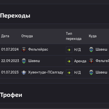
Переходы
Тип
Дата
Откуда
Куда
перехода
01.07.2024
Фельгейрас
Шавеш
Н/Д
22.09.2023
Шавеш
Фельге
Аренда
01.07.2023
Хувентуде-ПСалгаду
Шавеш
Н/Д
Трофеи