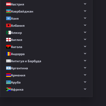
Австрия
Азербайджан
Азия
Албания
Алжир
Англия
Ангола
Андорра
Антигуа и Барбуда
Аргентина
Армения
Аруба
Африка