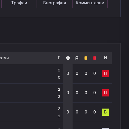
Трофеи
Биография
Комментарии
атчи
Г
И
2
0
0
0
0
П
0
2
0
0
0
0
П
3
2
0
0
0
0
В
1
-