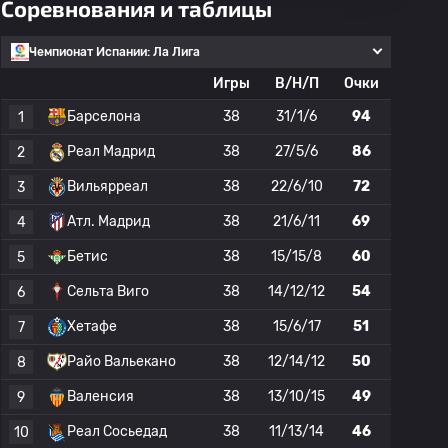
Соревнования и таблицы
Чемпионат Испании: Ла Лига
Игры
В/Н/П
Очки
Барселона
38
31/1/6
94
1
Реал Мадрид
38
27/5/6
86
2
Вильярреал
38
22/6/10
72
3
Атл. Мадрид
38
21/6/11
69
4
Бетис
38
15/15/8
60
5
Сельта Виго
38
14/12/12
54
6
Хетафе
38
15/6/17
51
7
Райо Вальекано
38
12/14/12
50
8
Валенсия
38
13/10/15
49
9
Реал Сосьедад
38
11/13/14
46
10