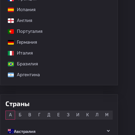
Испания
Англия
Португалия
Германия
Италия
Бразилия
Аргентина
Страны
Все
А
Б
В
Г
Д
Е
З
И
К
Л
М
Н
О
Австралия