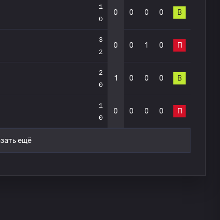
1
0
0
0
0
В
0
3
0
0
1
0
П
2
2
1
0
0
0
В
0
1
0
0
0
0
П
0
зать ещё