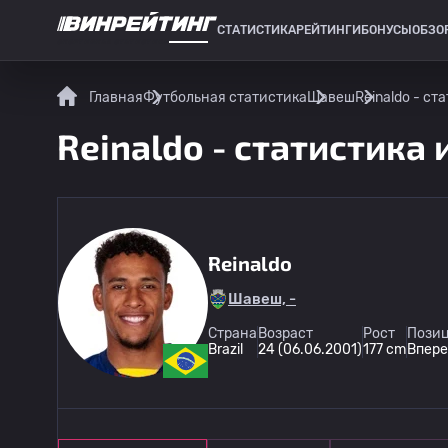
СТАТИСТИКА
РЕЙТИНГИ
БОНУСЫ
ОБЗО
СПОРТИВНАЯ СТАТИСТИКА
Главная
Футбольная статистика
Шавеш
Reinaldo - ст
Reinaldo - статистика 
Reinaldo
Шавеш, -
Страна
Возраст
Рост
Позиц
Brazil
24 (06.06.2001)
177 cm
Впере