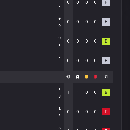
0
0
0
0
Н
-
0
0
0
0
0
Н
0
0
0
0
0
0
В
1
-
0
0
0
0
Н
-
Г
И
1
1
1
0
0
В
3
1
0
0
0
0
П
2
3