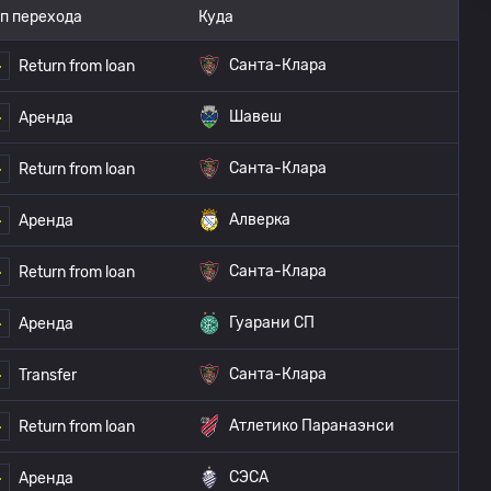
п перехода
Куда
Санта-Клара
Return from loan
Шавеш
Аренда
Санта-Клара
Return from loan
Алверка
Аренда
Санта-Клара
Return from loan
Гуарани СП
Аренда
Санта-Клара
Transfer
Атлетико Паранаэнси
Return from loan
СЭСА
Аренда