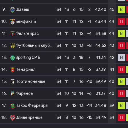
В
9.
Шавеш
34
13
6
15
2
42:40
45
П
10.
Бенфика Б
34
11
11
12
-1
43:44
44
В
11.
Фельгейрас
34
11
11
12
-4
34:38
44
П
12.
Футбольный клуб
34
11
10
13
-8
44:52
43
Н
13.
Sporting CP B
34
13
3
18
7
41:34
42
П
14.
Пенафиел
34
11
8
15
-2
37:39
41
В
15.
Портимоненше
34
11
7
16
-10
39:49
40
П
16.
Фаренсе
34
10
10
14
-6
31:37
40
В
17.
Пакос Феррейра
34
9
12
13
-14
34:48
39
П
18.
Оливейренше
34
8
10
16
-15
34:49
34