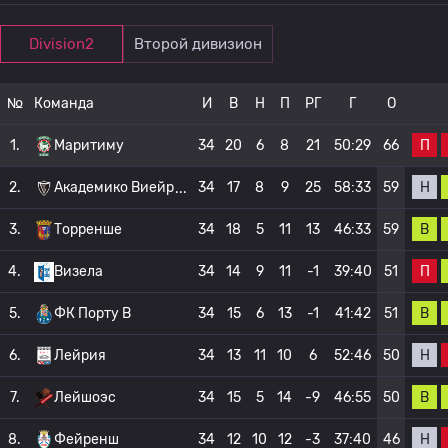
Division2
Второй дивизион
№
Команда
И
В
Н
П
РГ
Г
О
П
1.
Маритиму
34
20
6
8
21
50:29
66
Н
2.
Академико Виейр
34
17
8
9
25
58:33
59
В
3.
Торренше
34
18
5
11
13
46:33
59
П
4.
Визела
34
14
9
11
-1
39:40
51
В
5.
ФК Порту B
34
15
6
13
-1
41:42
51
Н
6.
Лейрия
34
13
11
10
6
52:46
50
В
7.
Лейшоэс
34
15
5
14
-9
46:55
50
Н
8.
Фейренш
34
12
10
12
-3
37:40
46