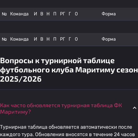
№
Команда
И
В
Н
П
РГ
Г
О
Форма
№
Команда
И
В
Н
П
РГ
Г
О
Форма
Вопросы к турнирной таблице
футбольного клуба Маритиму сезон
2025/2026
Как часто обновляется турнирная таблица ФК
Маритиму?
Турнирная таблица обновляется автоматически после
каждого тура. Обновления вносятся в течение 24 часов