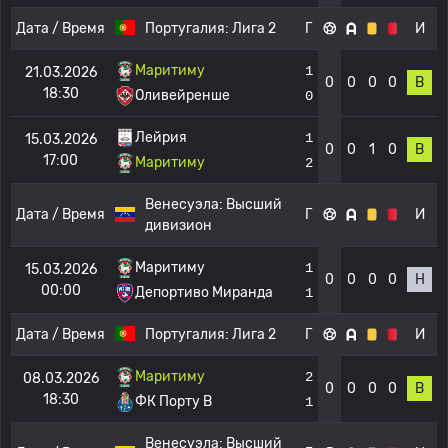
Дата / Время
Португалия:
Лига 2
Г
И
Маритиму
1
21.03.2026
0
0
0
0
В
18:30
Оливейренше
0
Лейрия
1
15.03.2026
0
0
1
0
В
17:00
Маритиму
2
Венесуэла:
Высший
Дата / Время
Г
И
дивизион
Маритиму
1
15.03.2026
0
0
0
0
Н
00:00
Депортиво Миранда
1
Дата / Время
Португалия:
Лига 2
Г
И
Маритиму
2
08.03.2026
0
0
0
0
В
18:30
ФК Порту B
1
Венесуэла:
Высший