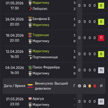
Маритиму
3
01.05.2026
0
0
0
0
В
17:30
Лейшоэс
2
Бенфика Б
1
26.04.2026
0
0
0
0
В
20:00
Маритиму
2
Торренше
1
18.04.2026
0
0
0
0
П
20:00
Маритиму
0
Маритиму
1
12.04.2026
0
0
0
0
В
16:00
Портимоненше
0
Пакос Феррейра
0
04.04.2026
0
0
0
0
Н
16:00
Маритиму
0
Венесуэла:
Высший
Дата / Время
Г
И
дивизион
Арагуа
-
21.03.2026
0
0
0
0
Н
23:00
Маритиму
-