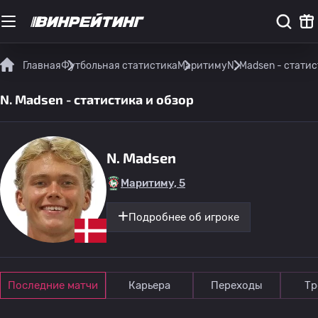
Главная
Футбольная статистика
Маритиму
N. Madsen - статис
N. Madsen - статистика и обзор
N. Madsen
Маритиму, 5
Подробнее об игроке
Последние матчи
Карьера
Переходы
Тр