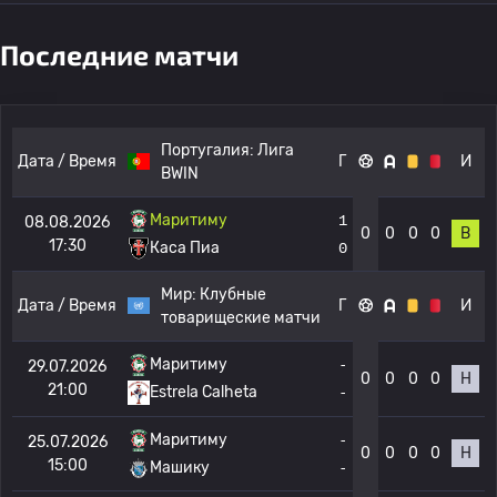
Последние матчи
Португалия:
Лига
Дата / Время
Г
И
BWIN
Маритиму
1
08.08.2026
0
0
0
0
В
17:30
Каса Пиа
0
Мир:
Клубные
Дата / Время
Г
И
товарищеские матчи
Маритиму
-
29.07.2026
0
0
0
0
Н
21:00
-
Estrela Calheta
Маритиму
-
25.07.2026
0
0
0
0
Н
15:00
Машику
-