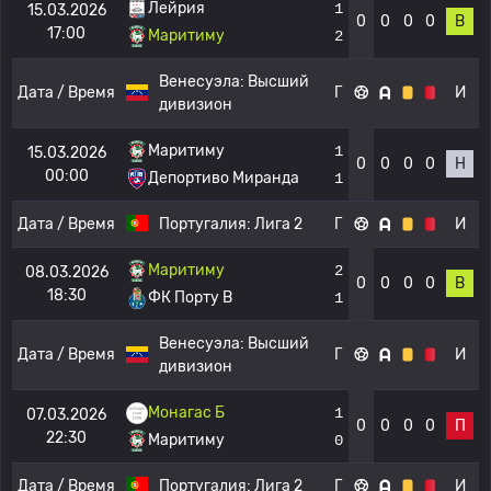
Лейрия
1
15.03.2026
0
0
0
0
В
17:00
Маритиму
2
Венесуэла:
Высший
Дата / Время
Г
И
дивизион
Маритиму
1
15.03.2026
0
0
0
0
Н
00:00
Депортиво Миранда
1
Дата / Время
Португалия:
Лига 2
Г
И
Маритиму
2
08.03.2026
0
0
0
0
В
18:30
ФК Порту B
1
Венесуэла:
Высший
Дата / Время
Г
И
дивизион
Монагас Б
1
07.03.2026
0
0
0
0
П
22:30
Маритиму
0
Дата / Время
Португалия:
Лига 2
Г
И