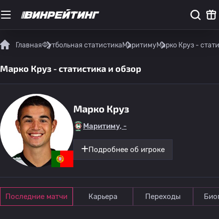
Главная
Футбольная статистика
Маритиму
Марко Круз - стат
Марко Круз - статистика и обзор
Марко Круз
Маритиму, -
Подробнее об игроке
Последние матчи
Карьера
Переходы
Био