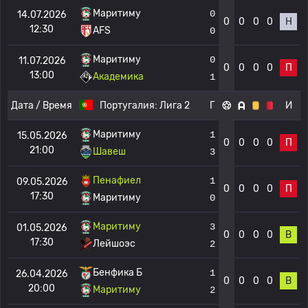
Маритиму
0
14.07.2026
0
0
0
0
Н
12:30
AFS
0
Маритиму
0
11.07.2026
0
0
0
0
П
13:00
Академика
1
Дата / Время
Португалия:
Лига 2
Г
И
Маритиму
1
15.05.2026
0
0
0
0
П
21:00
Шавеш
3
Пенафиел
1
09.05.2026
0
0
0
0
П
17:30
Маритиму
0
Маритиму
3
01.05.2026
0
0
0
0
В
17:30
Лейшоэс
2
Бенфика Б
1
26.04.2026
0
0
0
0
В
20:00
Маритиму
2