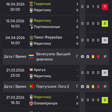
Торренше
1
18.04.2026
0
0
1
0
П
20:00
Маритиму
0
Маритиму
1
12.04.2026
0
0
0
0
В
16:00
Портимоненше
0
Пакос Феррейра
0
04.04.2026
0
0
0
0
Н
16:00
Маритиму
0
Венесуэла:
Высший
Дата / Время
Г
И
дивизион
Арагуа
-
21.03.2026
0
0
0
0
Н
23:00
Маритиму
-
Дата / Время
Португалия:
Лига 2
Г
И
Маритиму
1
21.03.2026
0
0
0
0
В
18:30
Оливейренше
0