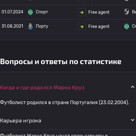
01.07.2024
Спорт
В
Free agent
31.08.2021
Порту
С
Free agent
Вопросы и ответы по статистике
Когда и где родился Марко Круз
Футболист родился в стране Португалия (23.02.2004).
Карьера игрока
Футболист Марко Круз начал свою карьеру в