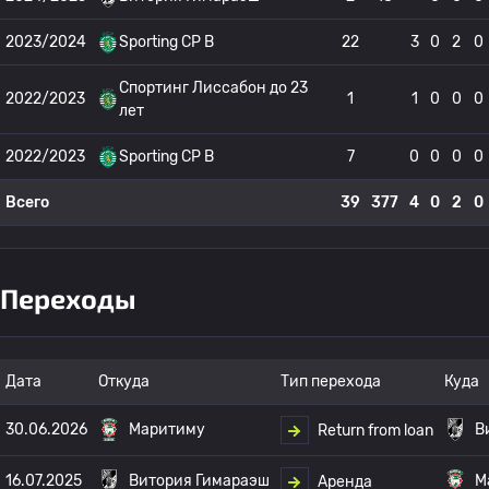
2023/2024
Sporting CP B
22
3
0
2
0
Спортинг Лиссабон до 23
2022/2023
1
1
0
0
0
лет
2022/2023
Sporting CP B
7
0
0
0
0
Всего
39
377
4
0
2
0
Переходы
Дата
Откуда
Тип перехода
Куда
30.06.2026
Маритиму
В
Return from loan
16.07.2025
Витория Гимараэш
М
Аренда