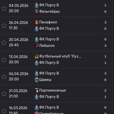
ФК Порту B
1
04.05.2026
20:00
Фельгейрас
0
Пенафиел
3
26.04.2026
17:30
ФК Порту B
0
ФК Порту B
0
20.04.2026
20:45
Лейшоэс
3
Футбольный клуб "Луз
1
13.04.2026
20:00
ФК Порту B
1
ФК Порту B
3
06.04.2026
20:00
Шавеш
0
Портимоненше
2
21.03.2026
21:00
ФК Порту B
1
ФК Порту B
0
16.03.2026
21:45
Оливейренше
0