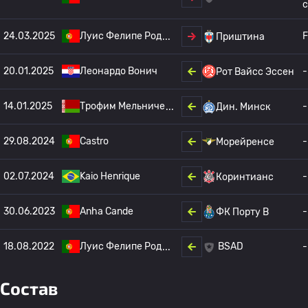
c
24.03.2025
Луис Фелипе Род
F
Приштина
20.01.2025
Леонардо Вонич
-
Рот Вайсс Эссен
14.01.2025
Трофим Мельниче
-
Дин. Минск
29.08.2024
Castro
-
Морейренсе
02.07.2024
Kaio Henrique
-
Коринтианс
30.06.2023
Anha Cande
-
ФК Порту B
18.08.2022
Луис Фелипе Род
-
BSAD
Состав