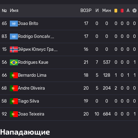
№
Имя
ВОЗР
И
Мин
А
65
Joao Brito
17
0
0
0
0
0
0
83
Rodrigo Goncalv
17
0
0
0
0
0
0
15
Эйрик Юлиус Гра
16
0
0
0
0
0
0
56
Rodrigues Kaue
21
7
537
0
0
0
1
66
Bernardo Lima
18
5
128
1
0
1
1
68
Andre Oliveira
20
5
204
2
0
0
0
58
Tiago Silva
19
0
0
0
0
0
0
92
Joao Teixeira
20
10
684
0
0
0
1
Нападающие