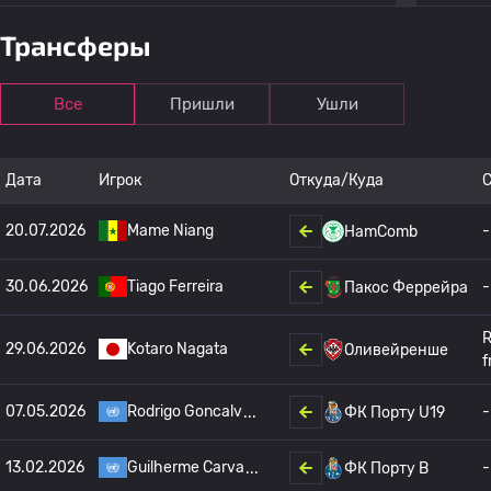
Трансферы
Все
Пришли
Ушли
Дата
Игрок
Откуда/Куда
20.07.2026
Mame Niang
-
HamComb
30.06.2026
Tiago Ferreira
-
Пакос Феррейра
R
29.06.2026
Kotaro Nagata
Оливейренше
f
07.05.2026
Rodrigo Goncalv
-
ФК Порту U19
13.02.2026
Guilherme Carva
-
ФК Порту B