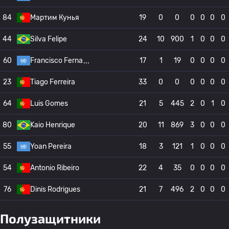
84
Мартим Кунья
19
0
0
0
0
0
0
44
Silva Felipe
24
10
900
1
0
0
0
60
Francisco Ferna
17
1
19
0
0
0
0
23
Tiago Ferreira
33
0
0
0
0
0
0
64
Luis Gomes
21
5
445
2
0
1
0
80
Kaio Henrique
20
11
869
3
0
0
0
55
Yoan Pereira
18
3
121
1
0
0
0
54
Antonio Ribeiro
22
4
35
0
0
0
0
76
Dinis Rodrigues
21
7
496
2
0
0
0
Полузащитники