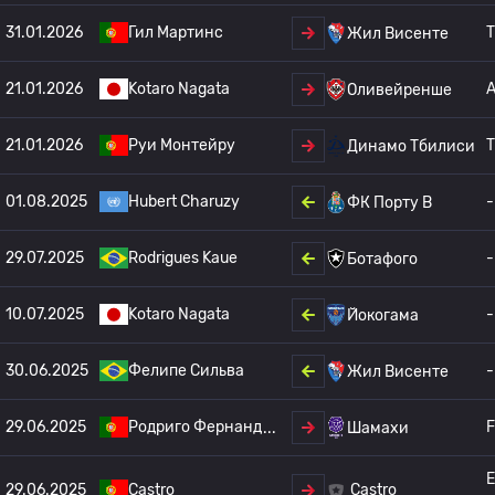
31.01.2026
Гил Мартинс
T
Жил Висенте
21.01.2026
Kotaro Nagata
Оливейренше
21.01.2026
Руи Монтейру
T
Динамо Тбилиси
01.08.2025
Hubert Charuzy
-
ФК Порту B
29.07.2025
Rodrigues Kaue
-
Ботафого
10.07.2025
Kotaro Nagata
-
Йокогама
30.06.2025
Фелипе Сильва
-
Жил Висенте
29.06.2025
Родриго Фернанд
F
Шамахи
E
29.06.2025
Castro
Castro