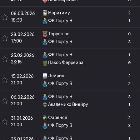
Маритиму
2
08.03.2026
18:30
ФК Порту B
1
Торренше
0
28.02.2026
17:00
ФК Порту B
3
ФК Порту B
1
23.02.2026
23:15
Пакос Феррейра
0
Лейрия
2
15.02.2026
21:00
ФК Порту B
2
ФК Порту B
3
06.02.2026
21:00
Академико Виейру
1
Фаренсе
2
31.01.2026
21:00
ФК Порту B
3
ФК Порту B
1
25.01.2026