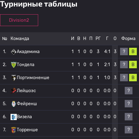
Турнирные таблицы
Division2
№
Команда
И
В
Н
П
РГ
Г
О
Форма
?
В
1.
Академика
1
1
0
0
3
4:1
3
?
В
2.
Тондела
1
1
0
0
1
2:1
3
?
В
3.
Портимоненше
1
1
0
0
1
1:0
3
?
4.
Лейшоэс
0
0
0
0
0
0:0
0
?
5.
Фейренш
0
0
0
0
0
0:0
0
?
6.
Визела
0
0
0
0
0
0:0
0
?
7.
Торренше
0
0
0
0
0
0:0
0