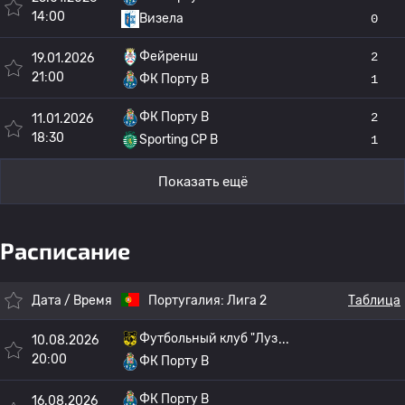
14:00
Визела
0
Фейренш
2
19.01.2026
21:00
ФК Порту B
1
ФК Порту B
2
11.01.2026
18:30
Sporting CP B
1
Показать ещё
Расписание
Дата / Время
Португалия:
Лига 2
Таблица
Футбольный клуб "Луз
10.08.2026
20:00
ФК Порту B
ФК Порту B
16.08.2026