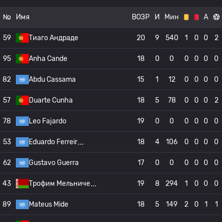
№
Имя
ВОЗР
И
Мин
А
59
Тиаго Андраде
20
9
540
1
0
0
2
95
Anha Cande
18
0
0
0
0
0
0
82
Abdu Cassama
15
1
12
0
0
0
0
57
Duarte Cunha
18
5
78
0
0
0
2
78
Leo Fajardo
19
0
0
0
0
0
0
53
Eduardo Ferreir
18
4
106
0
0
0
0
62
Gustavo Guerra
17
0
0
0
0
0
0
43
Трофим Мельниче
19
8
294
1
0
0
0
89
Mateus Mide
18
5
149
2
0
1
1