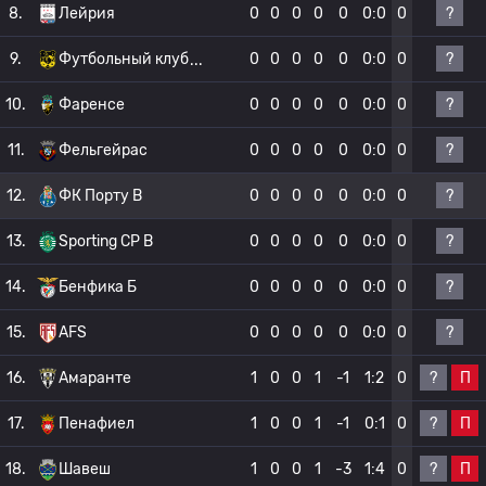
?
8.
Лейрия
0
0
0
0
0
0:0
0
?
9.
Футбольный клуб
0
0
0
0
0
0:0
0
?
10.
Фаренсе
0
0
0
0
0
0:0
0
?
11.
Фельгейрас
0
0
0
0
0
0:0
0
?
12.
ФК Порту B
0
0
0
0
0
0:0
0
?
13.
Sporting CP B
0
0
0
0
0
0:0
0
?
14.
Бенфика Б
0
0
0
0
0
0:0
0
?
15.
AFS
0
0
0
0
0
0:0
0
?
П
16.
Амаранте
1
0
0
1
-1
1:2
0
?
П
17.
Пенафиел
1
0
0
1
-1
0:1
0
?
П
18.
Шавеш
1
0
0
1
-3
1:4
0