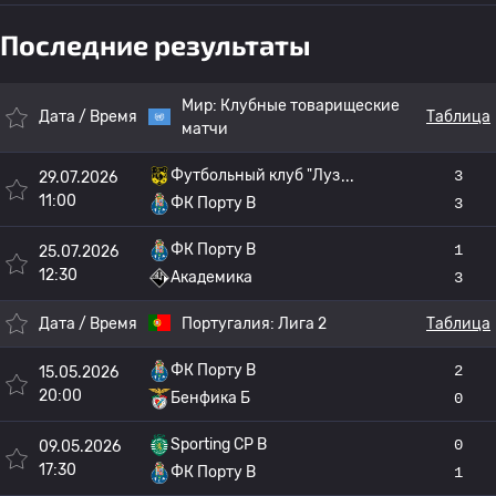
Последние результаты
Мир:
Клубные товарищеские
Дата / Время
Таблица
матчи
Футбольный клуб "Луз
3
29.07.2026
11:00
ФК Порту B
3
ФК Порту B
1
25.07.2026
12:30
Академика
3
Дата / Время
Португалия:
Лига 2
Таблица
ФК Порту B
2
15.05.2026
20:00
Бенфика Б
0
Sporting CP B
0
09.05.2026
17:30
ФК Порту B
1