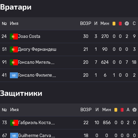
Вратари
№
Имя
ВОЗР
И
Мин
С
24
Joao Costa
30
3
270
0
0
2
9
51
Диогу Фернандеш
21
1
90
0
0
0
3
91
Гонсало Мигель
20
7
624
0
0
7
18
41
Гонсало Филипе
20
1
6
1
0
0
2
Защитники
№
Имя
ВОЗР
И
Мин
А
73
Габриэль Коста
22
10
856
0
0
2
0
67
Guilherme Carva
18
0
0
0
0
0
0