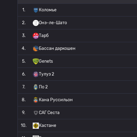
1.
Коломье
2.
Онэ-ле-Шато
3.
Тарб
4.
Бассан даркошен
5.
Genets
6.
Тулуз 2
7.
По 2
8.
Кана Руссильон
9.
САГ Сеста
10.
Кастане