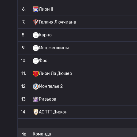
6.
Лион II
7.
Галлия Люччиана
8.
Карно
9.
Мец женщины
10.
Фос
11.
Лион Ла Дюшер
12.
Монпелье 2
13.
Ривьера
14.
АСПТТ Дижон
№
Команда