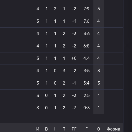
4
1
2
1
-2
7:9
5
3
1
1
1
+1
7:6
4
4
1
1
2
-3
3:6
4
4
1
1
2
-2
6:8
4
3
1
1
1
+0
4:4
4
4
1
0
3
-2
3:5
3
3
1
0
2
-1
3:4
3
3
0
1
2
-3
2:5
1
3
0
1
2
-3
0:3
1
И
В
Н
П
РГ
Г
О
Форма