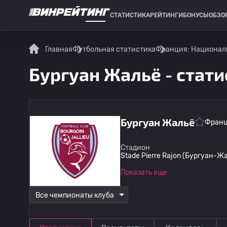
СТАТИСТИКА
РЕЙТИНГИ
БОНУСЫ
ОБЗО
СПОРТИВНАЯ СТАТИСТИКА
Главная
Футбольная статистика
Франция: Националь
Бургуан Жальё - стати
Бургуан Жальё
Фран
Стадион
Stade Pierre Rajon (Бургуан-Ж
Показать еще
Все чемпионаты клуба