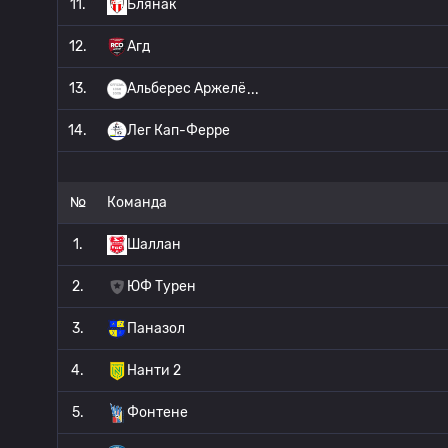
11.
Блянак
12.
Агд
13.
Альберес Аржелё
14.
Лег Кап-Ферре
№
Команда
1.
Шаллан
2.
ЮФ Турен
3.
Паназол
4.
Нанти 2
5.
Фонтене