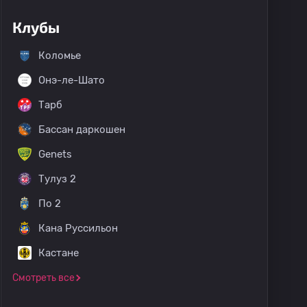
Клубы
Коломье
Онэ-ле-Шато
Тарб
Бассан даркошен
Genets
Тулуз 2
По 2
Кана Руссильон
Кастане
Смотреть все