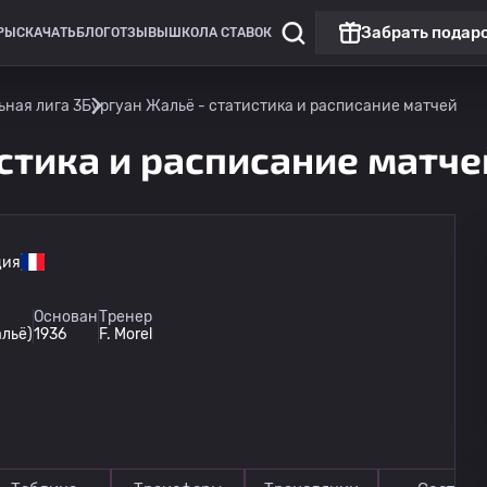
Забрать подар
РЫ
СКАЧАТЬ
БЛОГ
ОТЗЫВЫ
ШКОЛА СТАВОК
ная лига 3
Бургуан Жальё - статистика и расписание матчей
стика и расписание матче
ция
Лига Европы
Основан
Тренер
альё)
1936
F. Morel
Омония
13.08
20:00
Линкольн Ред Импс