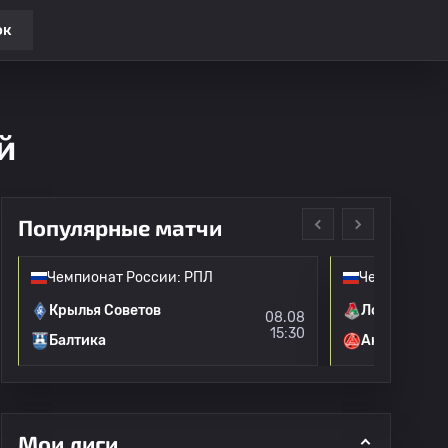
ок
й
Популярные матчи
Чемпионат России: РПЛ
Чемпионат Р
Крылья Советов
Локомотив 
08.08
15:30
Балтика
Акрон
Мои лиги