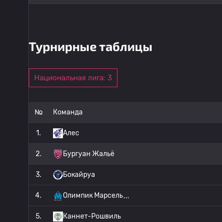
Турнирные таблицы
Национальная лига: 3
№
Команда
1.
Алес
2.
Бургуан Жальё
3.
Бокайруа
4.
Олимпик Марсель
5.
Каннет-Рошвиль