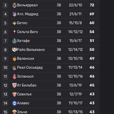
Вильярреал
38
22/6/10
72
3
Атл. Мадрид
38
21/6/11
69
4
Бетис
38
15/15/8
60
5
Сельта Виго
38
14/12/12
54
6
Хетафе
38
15/6/17
51
7
Райо Вальекано
38
12/14/12
50
8
Валенсия
38
13/10/15
49
9
Реал Сосьедад
38
11/13/14
46
10
Эспаньол
38
12/10/16
46
11
Ат Бильбао
38
13/6/19
45
12
Севилья
38
12/7/19
43
13
Алавес
38
11/10/17
43
14
Эльче
38
10/13/15
43
15