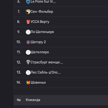
6.
Le Poire Sur Vi
7.
Сен-Фильбер
8.
УССА Верту
9.
Ля Шатеньере
10.
Шатору 2
11.
Шателлеро
12.
Страсбург женщи
13.
Лес Сабль-д’Оло
14.
Шовиньи
№
Команда