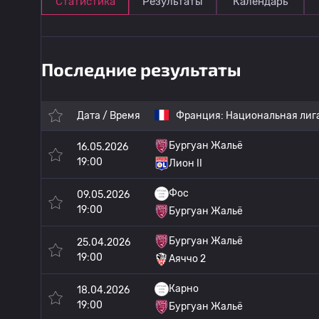
Статистика
Результаты
Календарь
Последние результаты
Дата / Время
Франция:
Национальная лига
Бургуан Жальё
16.05.2026
19:00
Лион II
Фос
09.05.2026
19:00
Бургуан Жальё
Бургуан Жальё
25.04.2026
19:00
Аяччо 2
Карно
18.04.2026
19:00
Бургуан Жальё