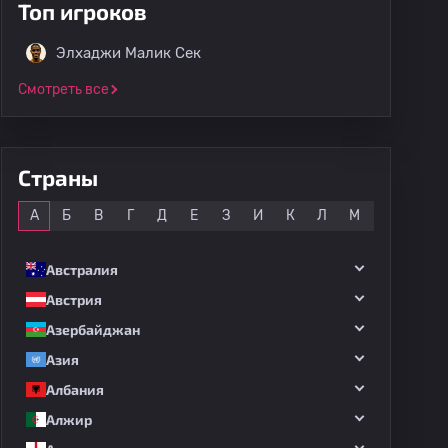
Топ игроков
Элхаджи Малик Сек
Смотреть все
Страны
Все
А
Б
В
Г
Д
Е
З
И
К
Л
М
Н
О
Австралия
Австрия
Азербайджан
Азия
Албания
Алжир