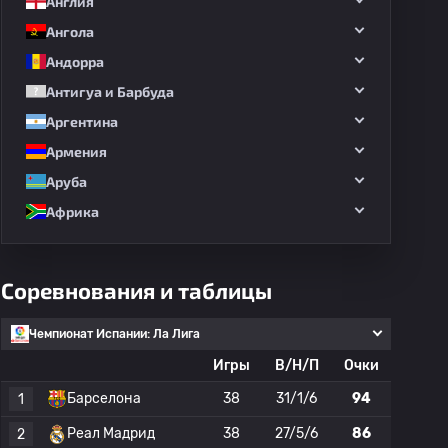
Англия
Ангола
Андорра
Антигуа и Барбуда
Аргентина
Армения
Аруба
Африка
Соревнования и таблицы
Чемпионат Испании: Ла Лига
Игры
В/Н/П
Очки
Барселона
38
31/1/6
94
1
Реал Мадрид
38
27/5/6
86
2