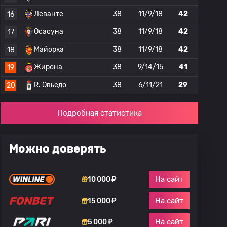
Леванте
38
11/9/18
42
16
Осасуна
38
11/9/18
42
17
Майорка
38
11/9/18
42
18
Жирона
38
9/14/15
41
19
R. Овьедо
38
6/11/21
29
20
Подробная статистика
Можно доверять
На сайт
10 000 ₽
На сайт
15 000 ₽
На сайт
5 000 ₽