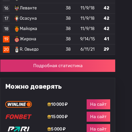
Леванте
38
11/9/18
42
16
Осасуна
38
11/9/18
42
17
Майорка
38
11/9/18
42
18
Жирона
38
9/14/15
41
19
R. Овьедо
38
6/11/21
29
20
Подробная статистика
Можно доверять
На сайт
10 000 ₽
На сайт
15 000 ₽
На сайт
5 000 ₽