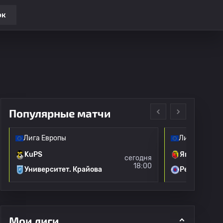
ок
Популярные матчи
Лига Европы
Лига Европы
KuPS
Ягеллония
сегодня
18:00
Университет. Крайова
Рейнджерс
Мои лиги