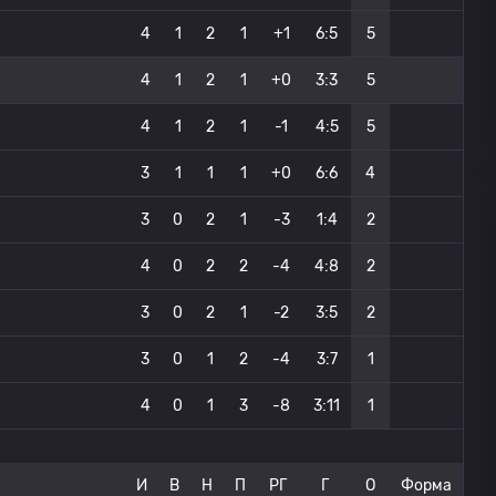
4
1
2
1
+1
6:5
5
4
1
2
1
+0
3:3
5
4
1
2
1
-1
4:5
5
3
1
1
1
+0
6:6
4
3
0
2
1
-3
1:4
2
4
0
2
2
-4
4:8
2
3
0
2
1
-2
3:5
2
3
0
1
2
-4
3:7
1
4
0
1
3
-8
3:11
1
И
В
Н
П
РГ
Г
О
Форма