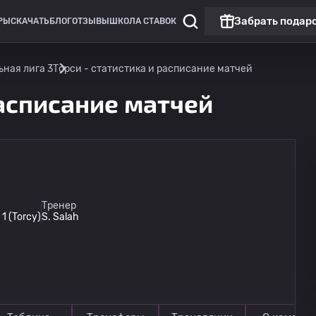
Забрать подар
РЫ
СКАЧАТЬ
БЛОГ
ОТЗЫВЫ
ШКОЛА СТАВОК
ная лига 3
Торси - статистика и расписание матчей
расписание матчей
Лига Европы
Топ матч
Тренер
 (Torcy)
S. Salah
Бенфика
сегодня
22:00
Сердца