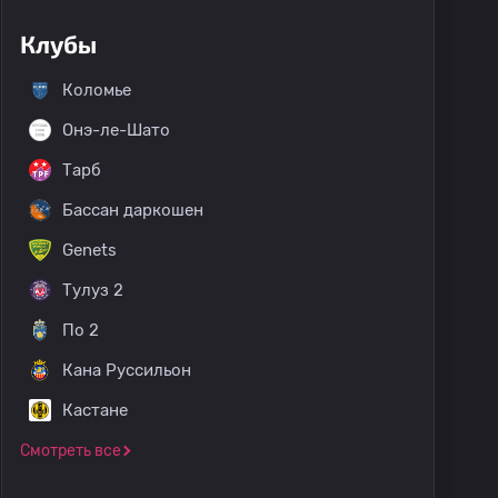
Клубы
Коломье
Онэ-ле-Шато
Тарб
Бассан даркошен
Genets
Тулуз 2
По 2
Кана Руссильон
Кастане
Смотреть все