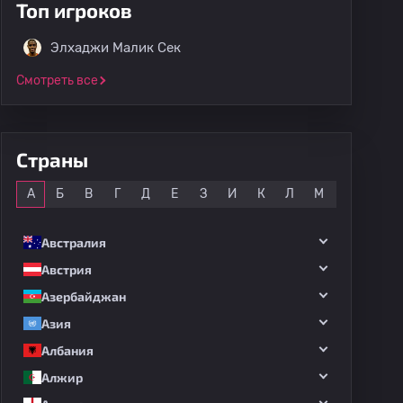
Топ игроков
Элхаджи Малик Сек
Смотреть все
Страны
Все
А
Б
В
Г
Д
Е
З
И
К
Л
М
Н
О
Австралия
Австрия
Азербайджан
Азия
Албания
Алжир