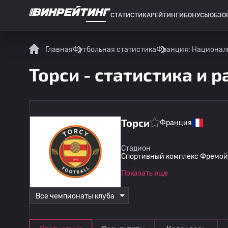
СТАТИСТИКА
РЕЙТИНГИ
БОНУСЫ
ОБЗО
СПОРТИВНАЯ СТАТИСТИКА
Главная
Футбольная статистика
Франция: Националь
Торси - статистика и 
Торси
Франция
Стадион
Спортивный комплекс Фремой 1
Показать еще
Все чемпионаты клуба