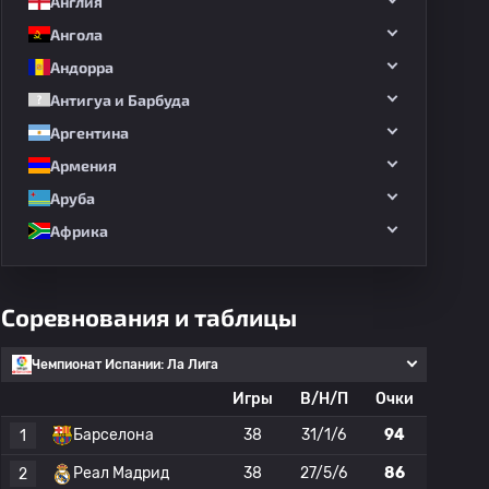
Англия
Ангола
Андорра
Антигуа и Барбуда
Аргентина
Армения
Аруба
Африка
Соревнования и таблицы
Чемпионат Испании: Ла Лига
Игры
В/Н/П
Очки
Барселона
38
31/1/6
94
1
Реал Мадрид
38
27/5/6
86
2