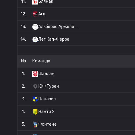
11.
Блянак
12.
Агд
13.
Альберес Аржелё
14.
Лег Кап-Ферре
№
Команда
1.
Шаллан
2.
ЮФ Турен
3.
Паназол
4.
Нанти 2
5.
Фонтене