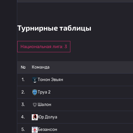
Турнирные таблицы
Национальная лига: 3
№
Команда
1.
Тонон Эвьян
2.
Труа 2
3.
Шалон
4.
Юр Долуа
5.
Безансон