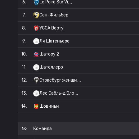
6.
Le Poire Sur Vi
7.
Сен-Фильбер
8.
УССА Верту
9.
Ля Шатеньере
10.
Шатору 2
11.
Шателлеро
12.
Страсбург женщи
13.
Лес Сабль-д’Оло
14.
Шовиньи
№
Команда