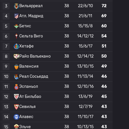
Вильярреал
38
22/6/10
72
3
Атл. Мадрид
38
21/6/11
69
4
Бетис
38
15/15/8
60
5
Сельта Виго
38
14/12/12
54
6
Хетафе
38
15/6/17
51
7
Райо Вальекано
38
12/14/12
50
8
Валенсия
38
13/10/15
49
9
Реал Сосьедад
38
11/13/14
46
10
Эспаньол
38
12/10/16
46
11
Ат Бильбао
38
13/6/19
45
12
Севилья
38
12/7/19
43
13
Алавес
38
11/10/17
43
14
Эльче
38
10/13/15
43
15