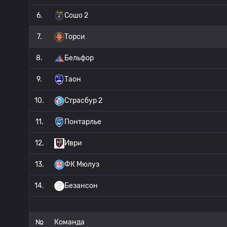
6.
Сошо 2
7.
Торси
8.
Бельфор
9.
Таон
10.
Страсбур 2
11.
Понтарлье
12.
Иври
13.
ФК Мюлуз
14.
Безансон
№
Команда