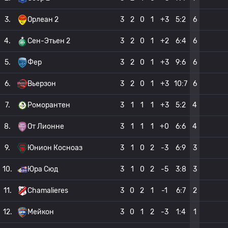
3.
Орлеан 2
3
2
0
1
+3
5:2
6
4.
Сен-Этьен 2
3
2
0
1
+2
6:4
6
5.
Фер
3
2
0
1
+3
9:6
6
6.
Вьерзон
3
2
0
1
+3
10:7
6
7.
Роморантен
3
1
1
1
+3
5:2
4
8.
От Лионне
3
1
1
1
+0
6:6
4
9.
Юнион Косноаз
3
1
0
2
-3
6:9
3
10.
Юра Сюд
3
1
0
2
-5
3:8
3
11.
Chamalieres
3
0
2
1
-1
6:7
2
12.
Мейкон
3
0
1
2
-3
1:4
1