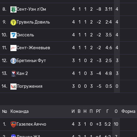
8.
Сент-Уэн л'Ом
4
1
1
2
-8
3:11
4
9.
Трувиль Довиль
4
1
1
2
-2
2:4
4
10.
Оиссель
4
1
1
2
-2
3:5
4
11.
Сент-Женевьев
4
1
1
2
-2
4:6
4
12.
Бретиньи Фут
3
1
0
2
-3
2:5
3
13.
Кан 2
4
1
0
3
-4
4:8
3
14.
Погружения
3
0
0
3
-5
0:5
0
№
Команда
И
В
Н
П
РГ
Г
О
Форма
1.
Газелек Аяччо
4
3
1
0
+3
5:2
10