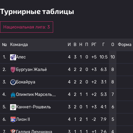
Турнирные таблицы
Национальная лига: 3
№
Команда
И
В
Н
П
РГ
Г
О
Форма
1.
Алес
4
3
1
0
+5
10:5
10
2.
Бургуан Жальё
4
2
2
0
+3
6:3
8
3.
Бокайруа
4
2
2
0
+2
3:1
8
4.
Олимпик Марсель
4
2
1
1
+2
5:3
7
5.
Каннет-Рошвиль
3
2
0
1
+3
4:1
6
6.
Лион II
4
1
2
1
-2
7:9
5
7.
Галлия Люччиана
3
1
1
1
+1
7:6
4