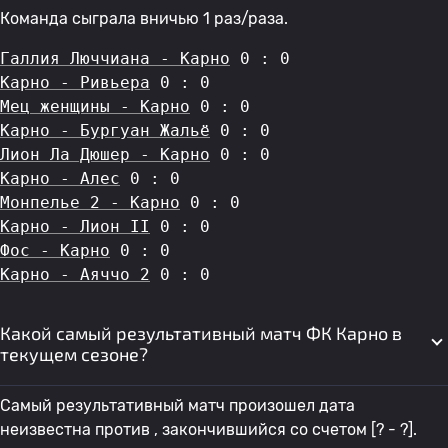
Команда сыграла вничью 1 раз/раза.
Галлия Люччиана - Карно
 0 : 0
Карно - Ривьера
 0 : 0
Мец женщины - Карно
 0 : 0
Карно - Бургуан Жальё
 0 : 0
Лион Ла Дюшер - Карно
 0 : 0
Карно - Алес
 0 : 0
Монпелье 2 - Карно
 0 : 0
Карно - Лион II
 0 : 0
Фос - Карно
 0 : 0
Карно - Аяччо 2
 0 : 0
Какой самый результативный матч ФК Карно в
текущем сезоне?
Самый результативный матч произошел дата
неизвестна против , закончившийся со счетом [? - ?].