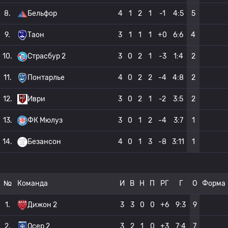
8.
Бельфор
4
1
2
1
-1
4:5
5
9.
Таон
3
1
1
1
+0
6:6
4
10.
Страсбур 2
3
0
2
1
-3
1:4
2
11.
Понтарлье
4
0
2
2
-4
4:8
2
12.
Иври
3
0
2
1
-2
3:5
2
13.
ФК Мюлуз
3
0
1
2
-4
3:7
1
14.
Безансон
4
0
1
3
-8
3:11
1
№
Команда
И
В
Н
П
РГ
Г
О
Форма
1.
Дижон 2
3
3
0
0
+6
9:3
9
2.
Осер 2
3
2
1
0
+3
7:4
7