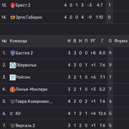
13.
Брест 2
4
0
1
3
-3
4:7
1
14.
Эргю Габерик
4
0
0
4
-9
1:10
0
№
Команда
И
В
Н
П
РГ
Г
О
Форма
1.
Бастия 2
3
3
0
0
+8
8:0
9
2.
Обервилье
4
3
0
1
+1
7:6
9
3.
Рейсин
3
2
1
0
+6
7:1
7
4.
Линья-Монлери
3
2
1
0
+3
5:2
7
5.
Гавра Коакриави
4
2
0
2
+1
7:6
6
6.
Юг
4
1
2
1
+6
12:6
5
7.
Версаль 2
3
1
2
0
+1
7:6
5