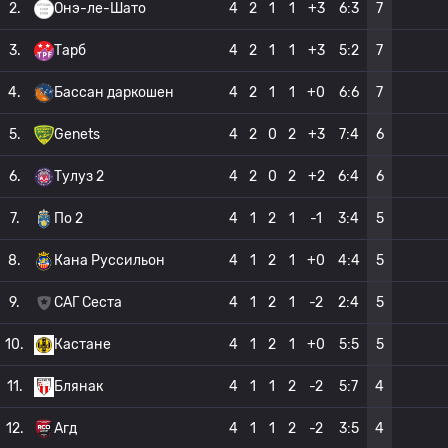
2.
Онэ-ле-Шато
4
2
1
1
+3
6:3
7
3.
Тарб
4
2
1
1
+3
5:2
7
4.
Бассан даркошен
4
2
1
1
+0
6:6
7
5.
Genets
4
2
0
2
+3
7:4
6
6.
Тулуз 2
4
2
0
2
+2
6:4
6
7.
По 2
4
1
2
1
-1
3:4
5
8.
Кана Руссильон
4
1
2
1
+0
4:4
5
9.
САГ Сеста
4
1
2
1
-2
2:4
5
10.
Кастане
4
1
2
1
+0
5:5
5
11.
Блянак
4
1
1
2
-2
5:7
4
12.
Агд
4
1
1
2
-2
3:5
4