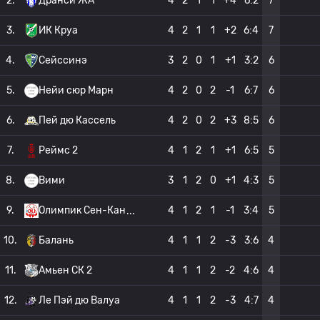
2.
Дранси ЖА
4
2
1
1
+4
6:2
7
3.
ИК Круа
4
2
1
1
+2
6:4
7
4.
Сейссинэ
3
2
0
1
+1
3:2
6
5.
Нейи сюр Марн
4
2
0
2
-1
6:7
6
6.
Пей дю Кассель
4
2
0
2
+3
8:5
6
7.
Реймс 2
4
1
2
1
+1
6:5
5
8.
Вими
3
1
2
0
+1
4:3
5
9.
Олимпик Сен-Кан
4
1
2
1
-1
3:4
5
10.
Балань
4
1
1
2
-3
3:6
4
11.
Амьен СК 2
4
1
1
2
-2
4:6
4
12.
Ле Пэй дю Валуа
4
1
1
2
-3
4:7
4