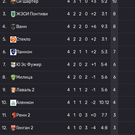
2.
Си Шартер
4
3
1
0
+3
5:2
10
3.
ЖЭСИ Понтиви
4
2
2
0
+2
3:1
8
4.
Ванн
4
2
2
0
+6
9:3
8
5.
Стекло
4
2
2
0
+2
3:1
8
6.
Ланнон
4
2
1
1
+2
5:3
7
7.
Ю Эс Фужер
4
2
0
2
+1
5:4
6
8.
Милица
4
2
0
2
-1
5:6
6
9.
Лаваль 2
4
1
1
2
-1
5:6
4
10.
Аленкон
4
1
1
2
-2
10:12
4
11.
Ренн 2
4
1
0
3
+0
7:7
3
12.
Генган 2
4
1
0
3
-4
4:8
3