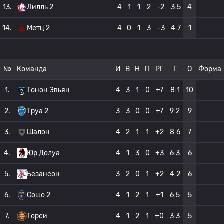
13.
Лилль 2
4
1
1
2
-2
3:5
4
14.
Метц 2
4
0
1
3
-3
4:7
1
№
Команда
И
В
Н
П
РГ
Г
О
Форма
1.
Тонон Эвьян
4
3
1
0
+7
8:1
10
2.
Труа 2
3
3
0
0
+7
9:2
9
3.
Шалон
4
2
1
1
+2
8:6
7
4.
Юр Долуа
4
1
3
0
+3
6:3
6
5.
Безансон
3
2
0
1
+2
4:2
6
6.
Сошо 2
4
1
2
1
+1
6:5
5
7.
Торси
4
1
2
1
+0
3:3
5