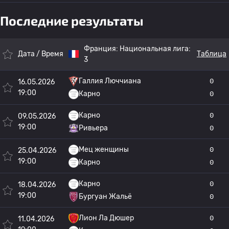
Последние результаты
Франция:
Национальная лига:
Дата / Время
Таблица
3
Галлия Люччиана
0
16.05.2026
19:00
Карно
0
Карно
0
09.05.2026
19:00
Ривьера
0
Мец женщины
0
25.04.2026
19:00
Карно
0
Карно
0
18.04.2026
19:00
Бургуан Жальё
0
Лион Ла Дюшер
0
11.04.2026