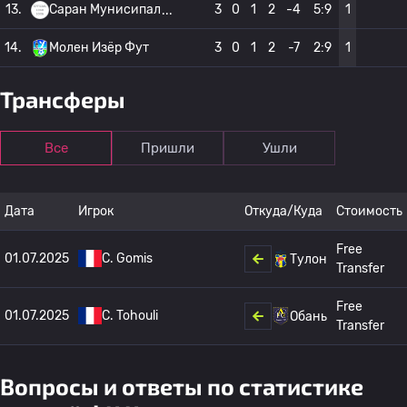
13.
Саран Мунисипал
3
0
1
2
-4
5:9
1
14.
Молен Изёр Фут
3
0
1
2
-7
2:9
1
Трансферы
Все
Пришли
Ушли
Дата
Игрок
Откуда/Куда
Стоимость
Free
01.07.2025
C. Gomis
Тулон
Transfer
Free
01.07.2025
C. Tohouli
Обань
Transfer
Вопросы и ответы по статистике