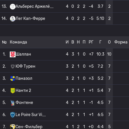
13.
Альберес Аржелё
4
0
2
2
-4
3:7
2
14.
Лег Кап-Ферре
4
0
2
2
-5
5:10
2
№
Команда
И
В
Н
П
РГ
Г
О
Форма
1.
Шаллан
4
3
1
0
+7
10:3
10
2.
ЮФ Турен
3
2
1
0
+5
7:2
7
3.
Паназол
3
2
1
0
+3
5:2
7
4.
Нанти 2
4
2
1
1
+1
5:4
7
5.
Фонтене
4
2
1
1
-1
4:5
7
6.
Le Poire Sur Vi
4
2
1
1
+1
6:5
7
7.
Сен-Фильбер
4
1
2
1
+0
4:4
5