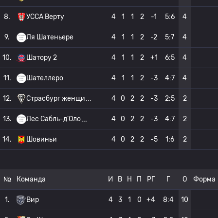
8.
УССА Верту
4
1
1
2
-1
5:6
4
9.
Ля Шатеньере
4
1
1
2
-2
5:7
4
10.
Шатору 2
4
1
1
2
+1
6:5
4
11.
Шателлеро
4
1
1
2
-3
4:7
4
12.
Страсбург женщи
4
0
2
2
-3
2:5
2
13.
Лес Сабль-д’Оло
4
0
2
2
-3
4:7
2
14.
Шовиньи
4
0
2
2
-5
1:6
2
№
Команда
И
В
Н
П
РГ
Г
О
Форма
1.
Вир
4
3
1
0
+4
8:4
10