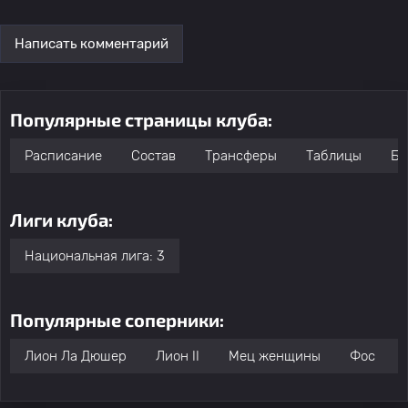
Написать комментарий
Популярные страницы клуба:
Расписание
Состав
Трансферы
Таблицы
Бо
Лиги клуба:
Национальная лига: 3
Популярные соперники:
Лион Ла Дюшер
Лион II
Мец женщины
Фос