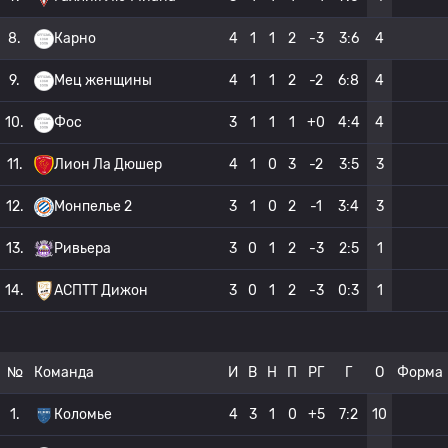
8.
Карно
4
1
1
2
-3
3:6
4
9.
Мец женщины
4
1
1
2
-2
6:8
4
10.
Фос
3
1
1
1
+0
4:4
4
11.
Лион Ла Дюшер
4
1
0
3
-2
3:5
3
12.
Монпелье 2
3
1
0
2
-1
3:4
3
13.
Ривьера
3
0
1
2
-3
2:5
1
14.
АСПТТ Дижон
3
0
1
2
-3
0:3
1
№
Команда
И
В
Н
П
РГ
Г
О
Форма
1.
Коломье
4
3
1
0
+5
7:2
10