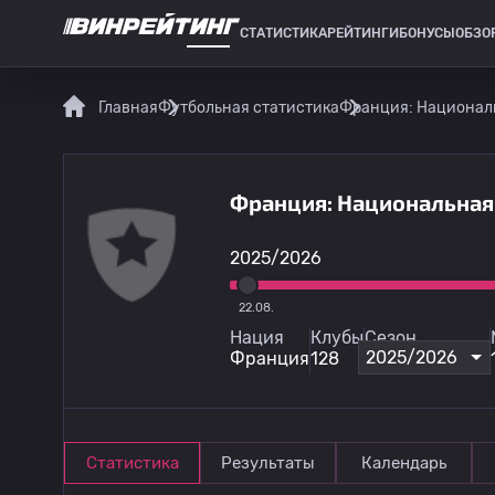
СТАТИСТИКА
РЕЙТИНГИ
БОНУСЫ
ОБЗО
СПОРТИВНАЯ СТАТИСТИКА
Главная
Футбольная статистика
Франция: Националь
Франция: Национальная 
2025/2026
22.08.
Нация
Клубы
Сезон
2025/2026
Франция
128
Статистика
Результаты
Календарь