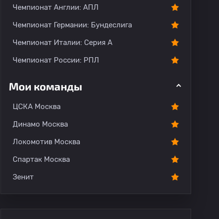
Чемпионат Англии: АПЛ
Чемпионат Германии: Бундеслига
Чемпионат Италии: Серия А
Чемпионат России: РПЛ
Мои команды
ЦСКА Москва
Динамо Москва
Локомотив Москва
Спартак Москва
Зенит