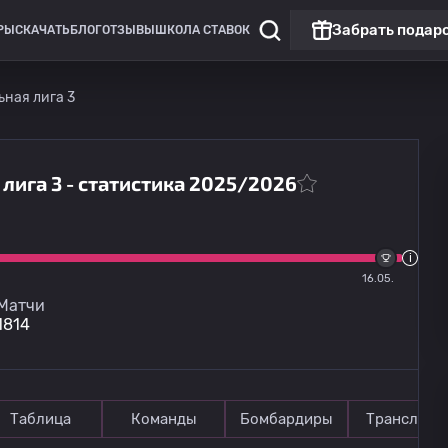
Забрать подар
РЫ
СКАЧАТЬ
БЛОГ
ОТЗЫВЫ
ШКОЛА СТАВОК
ная лига 3
лига 3 - статистика 2025/2026
Лига Европы
Омония
13.08
20:00
16.05.
Линкольн Ред Импс
Матчи
1814
Таблица
Команды
Бомбардиры
Трансляци