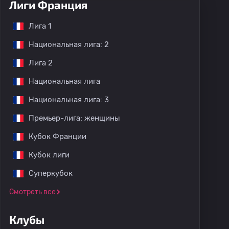
Лиги Франция
Лига 1
Национальная лига: 2
Лига 2
Национальная лига
Национальная лига: 3
Премьер-лига: женщины
Кубок Франции
Кубок лиги
Суперкубок
Смотреть все
Клубы