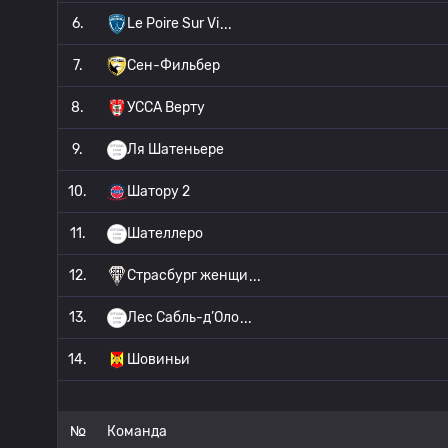
6.
Le Poire Sur Vi
7.
Сен-Фильбер
8.
УССА Верту
9.
Ля Шатеньере
10.
Шатору 2
11.
Шателлеро
12.
Страсбург женщи
13.
Лес Сабль-д’Оло
14.
Шовиньи
№
Команда