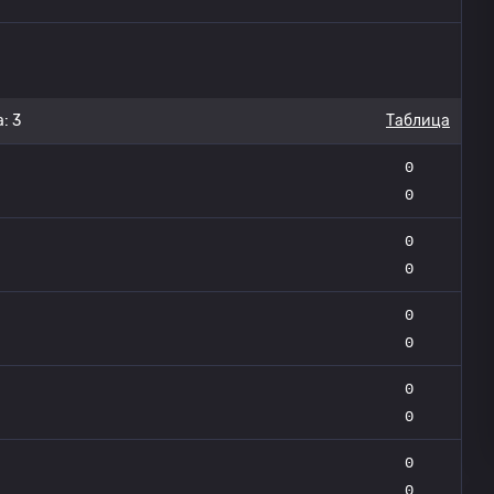
: 3
Таблица
0
0
0
0
0
0
0
0
0
0