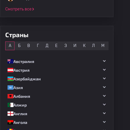
Смотреть все
Страны
Все
А
Б
В
Г
Д
Е
З
И
К
Л
М
Н
О
Австралия
Австрия
Азербайджан
Азия
Албания
Алжир
Англия
Ангола