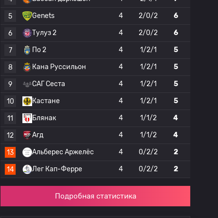
Genets
4
2/0/2
6
5
5
Тулуз 2
4
2/0/2
6
6
6
По 2
4
1/2/1
5
7
7
Кана Руссильон
4
1/2/1
5
8
8
САГ Сеста
4
1/2/1
5
9
9
Кастане
4
1/2/1
5
10
10
Блянак
4
1/1/2
4
11
11
Агд
4
1/1/2
4
12
12
Альберес Аржелёс
4
0/2/2
2
13
13
Лег Кап-Ферре
4
0/2/2
2
14
14
Подробная статистика