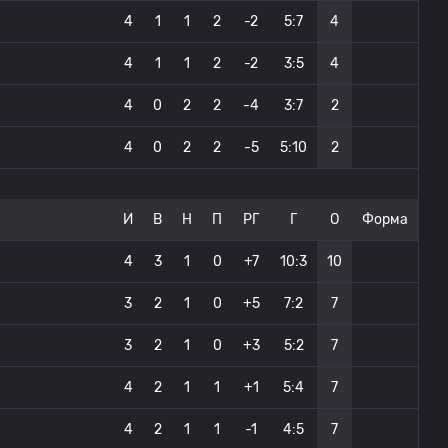
4
1
1
2
-2
5:7
4
4
1
1
2
-2
3:5
4
4
0
2
2
-4
3:7
2
4
0
2
2
-5
5:10
2
И
В
Н
П
РГ
Г
О
Форма
4
3
1
0
+7
10:3
10
3
2
1
0
+5
7:2
7
3
2
1
0
+3
5:2
7
4
2
1
1
+1
5:4
7
4
2
1
1
-1
4:5
7