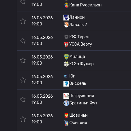
19:00
Кана Руссильон
Ланнон
16.05.2026
19:00
Лаваль 2
ЮФ Турен
16.05.2026
19:00
УССА Верту
Милица
16.05.2026
19:00
Ю Эс Фужер
Юг
16.05.2026
19:00
Оиссель
Погружения
16.05.2026
19:00
Бретиньи Фут
Шовиньи
16.05.2026
19:00
Фонтене