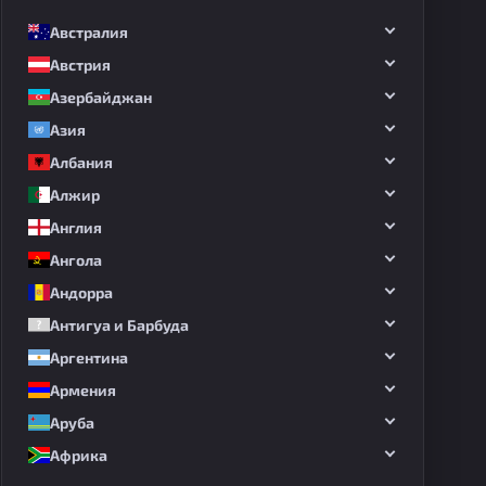
Австралия
Австрия
Азербайджан
Азия
Албания
Алжир
Англия
Ангола
Андорра
Антигуа и Барбуда
Аргентина
Армения
Аруба
Африка