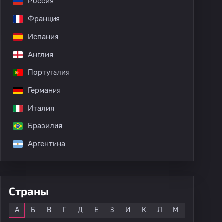
 Курто
D. Affengruber
Россия
Франция
Испания
Англия
Португалия
Германия
Италия
Бразилия
Аргентина
Страны
Все
А
Б
В
Г
Д
Е
З
И
К
Л
М
Н
О