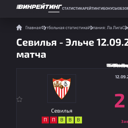
СТАТИСТИКА
РЕЙТИНГИ
БОНУСЫ
ОБЗО
СПОРТИВНАЯ СТАТИСТИКА
Главная
Футбольная статистика
Испания: Ла Лига
Се
Севилья - Эльче 12.09.
матча
Общее коли
Удары за 
Всего пре
Общее вре
Ожидаемое
Всего п
Общее к
Всего г
Всего 
Всего 
Точные
Процен
Удары
Удары
Все
Уд
Вс
12.09.
2
Севилья
П
П
В
В
В
За