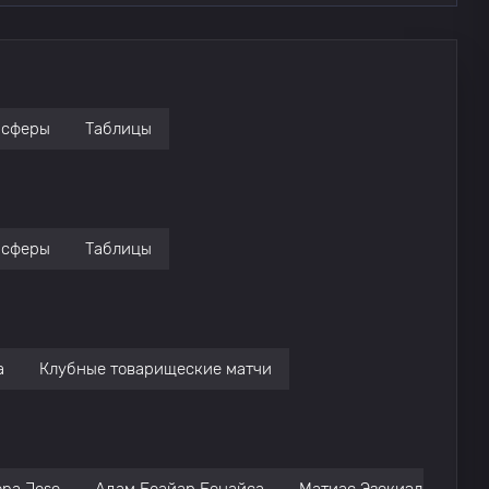
нсферы
Таблицы
нсферы
Таблицы
а
Клубные товарищеские матчи