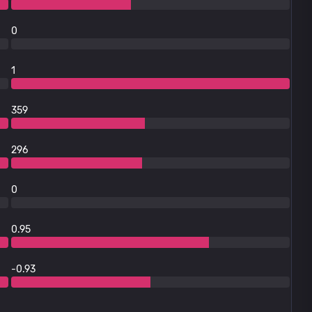
0
1
359
296
0
0.95
-0.93