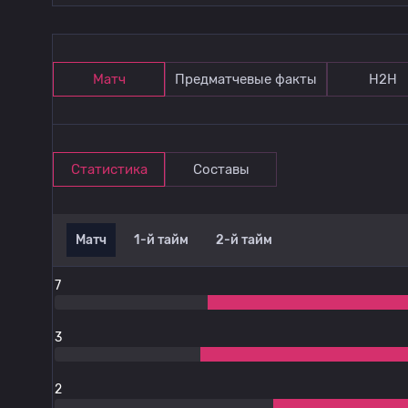
Матч
Предматчевые факты
Н2Н
Статистика
Составы
Матч
1-й тайм
2-й тайм
7
3
2