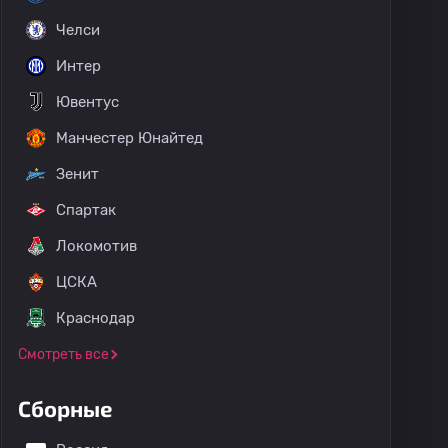
Челси
Интер
Ювентус
Манчестер Юнайтед
Зенит
Спартак
Локомотив
ЦСКА
Краснодар
Смотреть все
Сборные