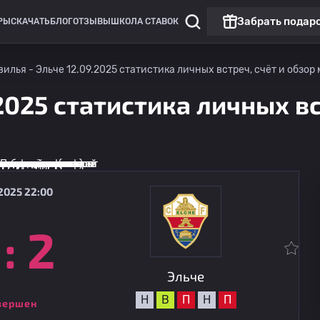
Забрать подар
РЫ
СКАЧАТЬ
БЛОГ
ОТЗЫВЫ
ШКОЛА СТАВОК
вилья - Эльче 12.09.2025 статистика личных встреч, счёт и обзор
2025 статистика личных вс
чество защит ворот
пределами штрафной
дотвращённых голов
мя владения мячом
 количество голов
ередач мяча (пас)
оличество фолов
олевых моментов
красных карточек
желтых карточек
 передачи мяча
т передач мяча
 заблокированы
 в створ ворот
го офсайдов
ары от ворот
его угловых
Промахи
2025 22:00
:
2
Клубные товарищеские матчи
Клубные т
Эльче
08.08
11:00
Тулуза
Эльче
Н
В
П
Н
П
вершен