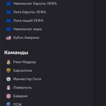
Чемпионат Европы УЕФА
Лига Европы УЕФА
Лига наций УЕФА
Чемпионат мира
Кубок Америки
Команды
Реал Мадрид
Барселона
Манчестер Сити
Ливерпуль
Бавария
ПСЖ