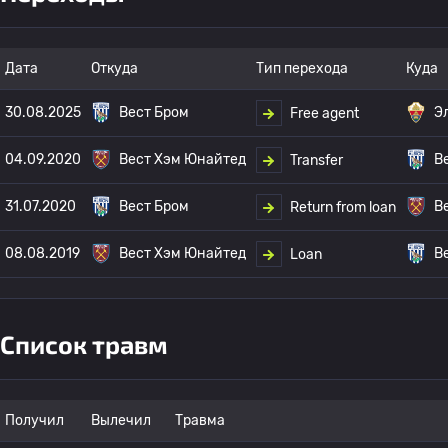
Дата
Откуда
Тип перехода
Куда
30.08.2025
Вест Бром
Э
Free agent
04.09.2020
Вест Хэм Юнайтед
В
Transfer
31.07.2020
Вест Бром
В
Return from loan
08.08.2019
Вест Хэм Юнайтед
В
Loan
Список травм
Получил
Вылечил
Травма