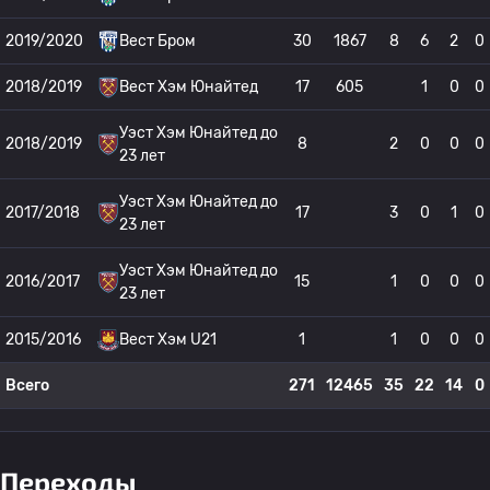
2019/2020
Вест Бром
30
1867
8
6
2
0
2018/2019
Вест Хэм Юнайтед
17
605
1
0
0
Уэст Хэм Юнайтед до
2018/2019
8
2
0
0
0
23 лет
Уэст Хэм Юнайтед до
2017/2018
17
3
0
1
0
23 лет
Уэст Хэм Юнайтед до
2016/2017
15
1
0
0
0
23 лет
2015/2016
Вест Хэм U21
1
1
0
0
0
Всего
271
12465
35
22
14
0
Переходы