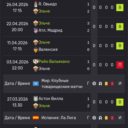
R. Овьедо
1
26.04.2026
0
0
0
0
В
17:15
Эльче
2
Эльче
3
22.04.2026
0
0
0
0
В
20:00
Атл. Мадрид
2
Эльче
1
11.04.2026
0
0
0
0
В
17:15
Валенсия
0
Райо Вальекано
1
03.04.2026
0
0
0
0
П
22:00
Эльче
0
Мир:
Клубные
Дата / Время
Г
И
товарищеские матчи
Астон Вилла
1
27.03.2026
0
0
0
0
В
13:30
Эльче
2
Дата / Время
Испания:
Ла Лига
Г
И