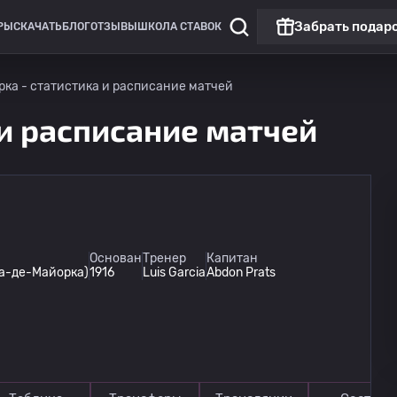
Забрать подар
РЫ
СКАЧАТЬ
БЛОГ
ОТЗЫВЫ
ШКОЛА СТАВОК
ка - статистика и расписание матчей
 и расписание матчей
Второй дивизион: Ла Лига 2
Матч дня
Основан
Тренер
Капитан
ьма-де-Майорка)
1916
Luis Garcia
Abdon Prats
Майорка
15.08
22:30
Реал Вальядолид