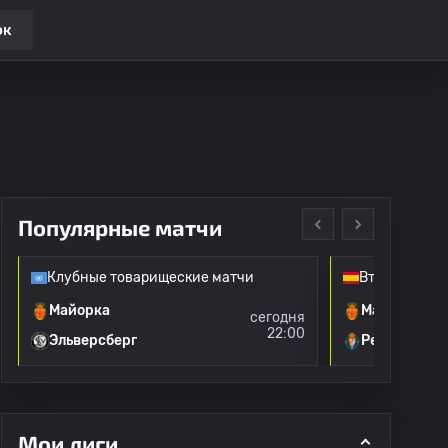
ок
Популярные матчи
Клубные товарищеские матчи
Второй дивиз
Майорка
Майорка
сегодня
22:00
Эльверсберг
Реал Валья
Мои лиги