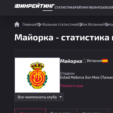
СТАТИСТИКА
РЕЙТИНГИ
БОНУСЫ
ОБЗО
СПОРТИВНАЯ СТАТИСТИКА
Главная
Футбольная статистика
Кубок Испании
Майор
Майорка - статистика
Майорка
Испания
Стадион
Estadi Mallorca Son Moix (Пал
Показать еще
Все чемпионаты клуба