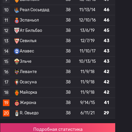
Реал Сосьедад
38
11/13/14
46
10
Эспаньол
38
12/10/16
46
11
Ат Бильбао
38
13/6/19
45
12
Севилья
38
12/7/19
43
13
Алавес
38
11/10/17
43
14
Эльче
38
10/13/15
43
15
Леванте
38
11/9/18
42
16
Осасуна
38
11/9/18
42
17
Майорка
38
11/9/18
42
18
Жирона
38
9/14/15
41
19
R. Овьедо
38
6/11/21
29
20
Подробная статистика