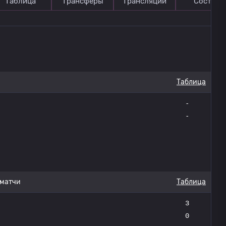
Таблица
Трансферы
Трансляции
Состав
Таблица
-
-
 матчи
Таблица
3
0