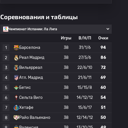
Соревнования и таблицы
Чемпионат Испании: Ла Лига
Игры
В/Н/П
Очки
Барселона
38
31/1/6
94
1
Реал Мадрид
38
27/5/6
86
2
Вильярреал
38
22/6/10
72
3
Атл. Мадрид
38
21/6/11
69
4
Бетис
38
15/15/8
60
5
Сельта Виго
38
14/12/12
54
6
Хетафе
38
15/6/17
51
7
Райо Вальекано
38
12/14/12
50
8
Валенсия
38
13/10/15
49
9