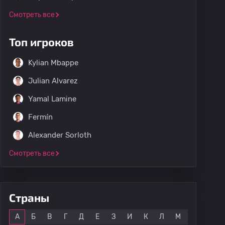
Смотреть все
Топ игроков
Kylian Mbappe
Julian Alvarez
Yamal Lamine
Fermín
Alexander Sorloth
Смотреть все
Страны
Все
А
Б
В
Г
Д
Е
З
И
К
Л
М
Н
О