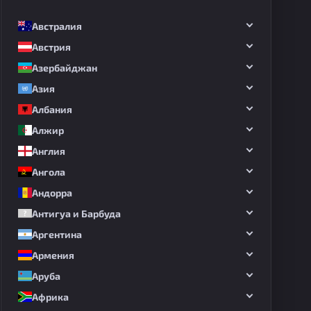
Австралия
Австрия
Азербайджан
Азия
Албания
Алжир
Англия
Ангола
Андорра
Антигуа и Барбуда
Аргентина
Армения
Аруба
Африка