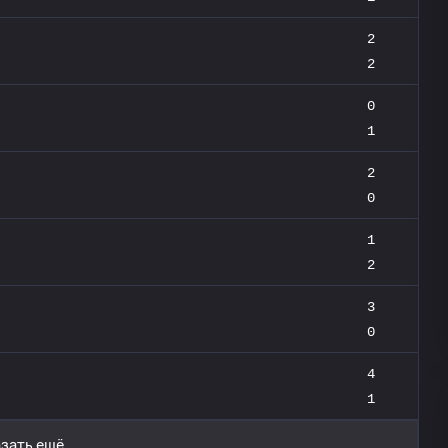
2
2
0
1
2
0
1
2
3
0
4
1
зать ещё