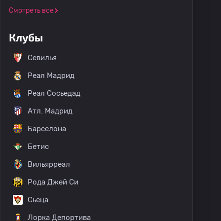
Смотреть все
Клубы
Севилья
Реал Мадрид
Реал Сосьедад
Атл. Мадрид
Барселона
Бетис
Вильярреал
Рода Джей Си
Сьеца
Лорка Депортива