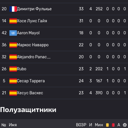
20
Димитри Фулькье
33
4
252
0
0
0
0
14
Хосе Луис Гайя
31
0
0
0
0
0
0
42
Aaron Mayol
18
0
0
0
0
0
0
36
Маркос Наварро
22
0
0
0
0
0
0
32
Alejandro Panac
20
0
0
0
0
0
0
26
Rubo
23
2
202
1
0
0
1
5
Сесар Таррега
24
3
167
1
0
0
0
21
Хесус Васкес
23
4
390
0
0
0
1
Полузащитники
№
Имя
ВОЗР
И
Мин
А