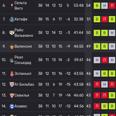
Сельта
6.
38
14
12
12
5
53:48
54
В
Н
П
Виго
В
П
В
7.
Хетафе
38
15
6
17
-6
32:38
51
Райо
8.
38
12
14
12
-3
41:44
50
В
В
Н
Вальекано
В
В
Н
9.
Валенсия
38
13
10
15
-9
46:55
49
Реал
10.
38
11
13
14
-2
59:61
46
Н
П
Н
Сосьедад
Н
В
В
11.
Эспаньол
38
12
10
16
-12
43:55
46
П
Н
П
12.
Ат Бильбао
38
13
6
19
-15
43:58
45
П
П
В
13.
Севилья
38
12
7
19
-14
46:60
43
П
В
В
14.
Алавес
38
11
10
17
-12
44:56
43