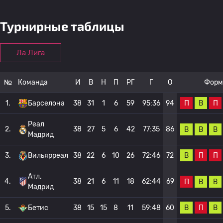
Турнирные таблицы
Ла Лига
№
Команда
И
В
Н
П
РГ
Г
О
Форм
П
В
П
1.
Барселона
38
31
1
6
59
95:36
94
Реал
2.
38
27
5
6
42
77:35
86
В
В
В
Мадрид
В
П
П
3.
Вильярреал
38
22
6
10
26
72:46
72
Атл.
4.
38
21
6
11
18
62:44
69
П
В
В
Мадрид
В
П
В
5.
Бетис
38
15
15
8
11
59:48
60