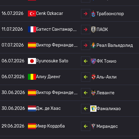
16.07.2026
Cenk Ozkacar
Трабзонспор
11.07.2026
Батист Сантамар
ПАОК
07.07.2026
Виктор Фернанде
Реал Вальядолид
06.07.2026
Ryunosuke Sato
ФК Токио
06.07.2026
Алиу Диенг
Аль-Ахли
30.06.2026
Виктор Фернанде
Леванте
30.06.2026
Дж. де Хаас
Фамаликао
29.06.2026
Икер Кордоба
Мирандес