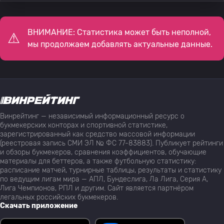
ВНИМАНИЕ: Статистика может быть неполной,
мы продолжаем добавлять актуальные данные.
Винрейтинг — независимый информационный ресурс о
букмекерских конторах и спортивной статистике,
зарегистрированный как средство массовой информации
(реестровая запись СМИ ЭЛ № ФС 77-83883). Публикует рейтинги
и обзоры букмекеров, сравнения коэффициентов, обучающие
материалы для беттеров, а также футбольную статистику:
расписание матчей, турнирные таблицы, результаты и статистику
по ведущим лигам мира — АПЛ, Бундеслига, Ла Лига, Серия А,
Лига Чемпионов, РПЛ и другим. Сайт является партнёром
легальных российских букмекеров.
Скачать приложение