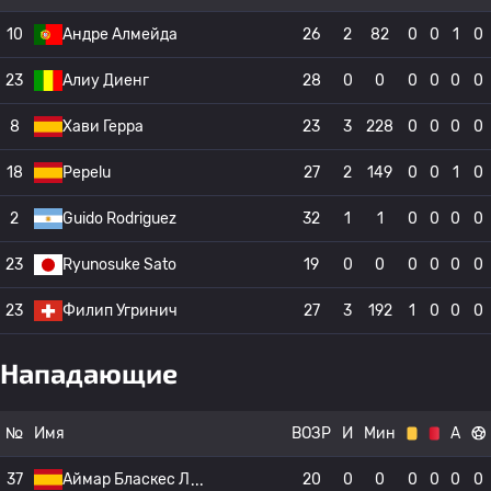
10
Андре Алмейда
26
2
82
0
0
1
0
23
Алиу Диенг
28
0
0
0
0
0
0
8
Хави Герра
23
3
228
0
0
0
0
18
Pepelu
27
2
149
0
0
1
0
2
Guido Rodriguez
32
1
1
0
0
0
0
23
Ryunosuke Sato
19
0
0
0
0
0
0
23
Филип Угринич
27
3
192
1
0
0
0
Нападающие
№
Имя
ВОЗР
И
Мин
А
37
Аймар Бласкес Л
20
0
0
0
0
0
0