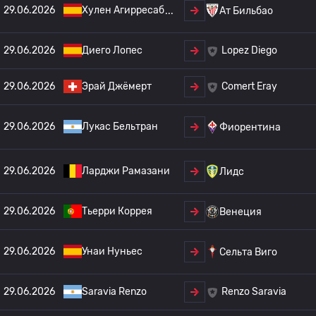
29.06.2026
Хулен Агирресаб
Ат Бильбао
29.06.2026
Диего Лопес
Lopez Diego
29.06.2026
Эрай Джёмерт
Comert Eray
29.06.2026
Лукас Бельтран
Фиорентина
29.06.2026
Ларджи Рамазани
Лидс
29.06.2026
Тьерри Коррея
Венеция
29.06.2026
Унаи Нуньес
Сельта Виго
29.06.2026
Saravia Renzo
Renzo Saravia