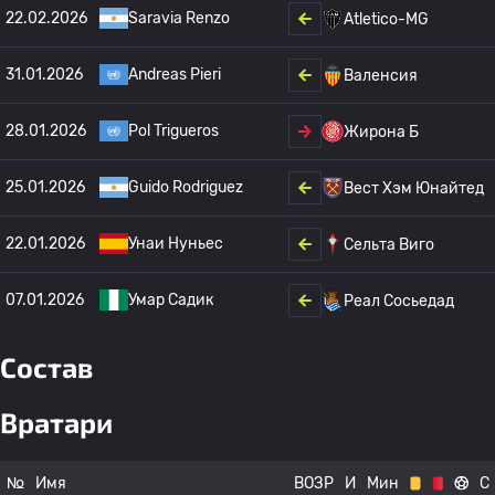
22.02.2026
Saravia Renzo
Atletico-MG
31.01.2026
Andreas Pieri
Валенсия
28.01.2026
Pol Trigueros
Жирона Б
25.01.2026
Guido Rodriguez
Вест Хэм Юнайтед
22.01.2026
Унаи Нуньес
Сельта Виго
07.01.2026
Умар Садик
Реал Сосьедад
Состав
Вратари
№
Имя
ВОЗР
И
Мин
С