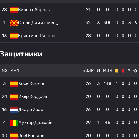
28
Висент Абриль
21
0
0
0
0
0
0
1
Столе Димитриев
32
3
300
0
0
3
9
13
Кристиан Риверо
28
0
0
0
0
0
0
Защитники
№
Имя
ВОЗР
И
Мин
А
3
Хосе Копете
26
3
148
1
0
0
0
24
Икер Кордоба
20
0
0
0
0
0
0
16
Дж. де Хаас
26
0
0
0
0
0
0
4
Муктар Диакаби
29
1
45
0
0
0
0
40
Joel Fontanet
20
0
0
0
0
0
0