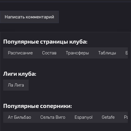
Написать комментарий
Популярные страницы клуба:
Расписание
Состав
Трансферы
Таблицы
Бо
Лиги клуба:
Ла Лига
Популярные соперники:
Ат Бильбао
Сельта Виго
Espanyol
Getafe
Рай