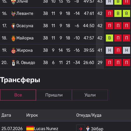
Н
В
П
15.
Эльче
38
10
13
15
-8
49:57
43
П
В
В
16.
Леванте
38
11
9
18
-14
47:61
42
П
П
П
17.
Осасуна
38
11
9
18
-6
44:50
42
В
П
П
18.
Майорка
38
11
9
18
-10
47:57
42
Н
П
Н
19.
Жирона
38
9
14
15
-16
39:55
41
П
П
П
20.
R. Овьедо
38
6
11
21
-34
26:60
29
Трансферы
Все
Пришли
Ушли
Дата
Игрок
Откуда/Куда
25.07.2026
Lucas Nunez
Эйбар