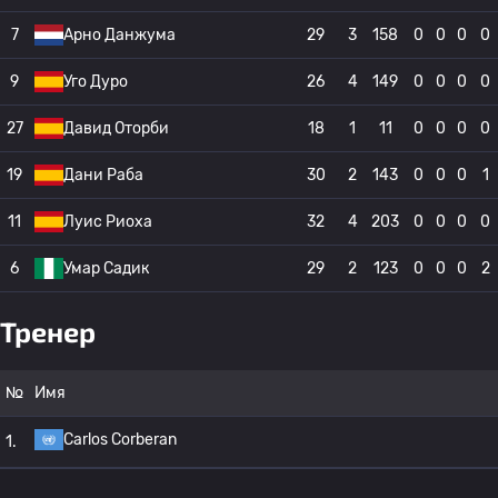
7
Арно Данжума
29
3
158
0
0
0
0
9
Уго Дуро
26
4
149
0
0
0
0
27
Давид Оторби
18
1
11
0
0
0
0
19
Дани Раба
30
2
143
0
0
0
1
11
Луис Риоха
32
4
203
0
0
0
0
6
Умар Садик
29
2
123
0
0
0
2
Тренер
№
Имя
Carlos Corberan
1.