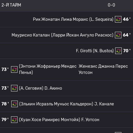
2-Й ТАЙМ
0-0
Рик Жонатан Лима Мораис
(L. Sequeira)
46 '
Маурисио Каталан
(Ларри Йохан Ангуло Риаскос)
64 '
F. Girotti
(N. Bustos)
70 '
(Энтони Жофраньер Мендес
Женезис Джанна Перес
73 '
Пенья)
Уотсон
73 '
(A. Сеговия)
D. Акино
78 '
(Элькин Исраэль Муньос Кальдерон)
J. Канале
79 '
(Хуан Хосе Рамирес Монтойя)
F. Уотсон