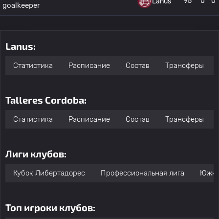
95’
0
0
Lanus
goalkeeper
Lanus:
Статистика
Расписание
Состав
Трансферы
Talleres Cordoba:
Статистика
Расписание
Состав
Трансферы
Лиги клубов:
Кубок Либертадорес
Профессиональная лига
Южно
Топ игроки клубов: