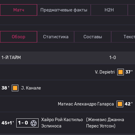
Матч
Предматчевые факты
Н2Н
Обзор
Статистика
Составы
Текс
1-Й ТАЙМ
1-0
V. Depietri
37 '
38 '
J. Канале
Матиас Алехандро Галарса
42 '
Хайро Рой Кастильо
(Женезис Джанна
1 - 0
45+1 '
Эспиноса
Перес Уотсон)