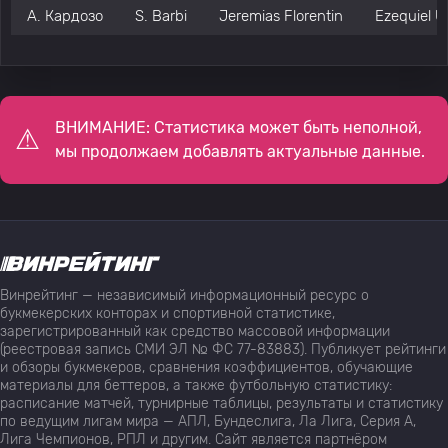
A. Кардозо
S. Barbi
Jeremias Florentin
Ezequiel U
ВНИМАНИЕ: Статистика может быть неполной,
мы продолжаем добавлять актуальные данные.
Винрейтинг — независимый информационный ресурс о
букмекерских конторах и спортивной статистике,
зарегистрированный как средство массовой информации
(реестровая запись СМИ ЭЛ № ФС 77-83883). Публикует рейтинги
и обзоры букмекеров, сравнения коэффициентов, обучающие
материалы для беттеров, а также футбольную статистику:
расписание матчей, турнирные таблицы, результаты и статистику
по ведущим лигам мира — АПЛ, Бундеслига, Ла Лига, Серия А,
Лига Чемпионов, РПЛ и другим. Сайт является партнёром