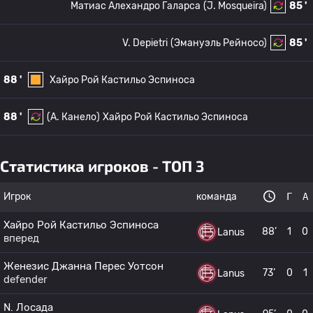
Матиас Алехандро Галарса
(J. Mosqueira)
85 '
V. Depietri
(Эмануэль Рейносо)
85 '
88 '
Хайро Рой Кастильо Эспиноса
88 '
(A. Канело)
Хайро Рой Кастильо Эспиноса
Статистика игроков - ТОП 3
Игрок
команда
Г
А
Хайро Рой Кастильо Эспиноса
88’
1
0
Lanus
вперед
Женезис Джанна Перес Уотсон
73’
0
1
Lanus
defender
N. Лосада