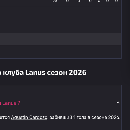
23
0
0
0
0
0
0
 клуба Lanus сезон 2026
 Lanus ?
яется
Agustin Cardozo
, забивший 1 гола в сезоне 2026.