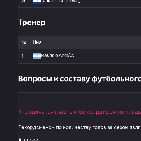
20
Аллан Стивен Вл
Тренер
№
Имя
Mauricio AndrÃ©
1.
Вопросы к составу футбольного
Кто является главным бомбардиром команды
Рекордсменом по количеству голов за сезон явл
А также