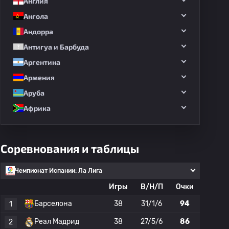
Англия
Ангола
Андорра
Антигуа и Барбуда
Аргентина
Армения
Аруба
Африка
Соревнования и таблицы
Чемпионат Испании: Ла Лига
Игры
В/Н/П
Очки
Барселона
38
31/1/6
94
1
Реал Мадрид
38
27/5/6
86
2