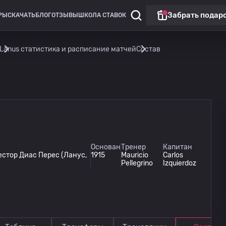
Забрать подар
РЫ
СКАЧАТЬ
БЛОГ
ОТЗЫВЫ
ШКОЛА СТАВОК
Lanus статистика и расписание матчей
Состав
Основан
Тренер
Капитан
естор Диас Перес (Ланус,
1915
Mauricio
Carlos
Pellegrino
Izquierdoz