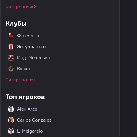
Смотреть все
Клубы
Фламенго
Эстудиантес
Инд. Медельин
Куско
Смотреть все
Топ игроков
Alex Arce
Carlos Gonzalez
L. Melgarejo