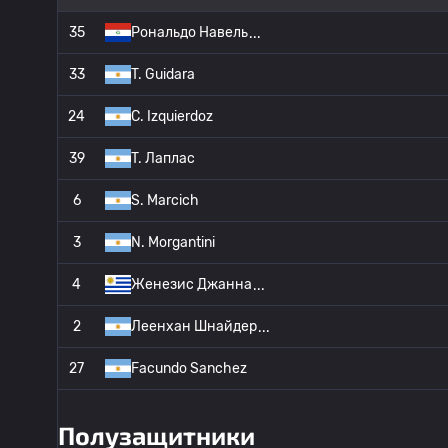
35
Рональдо Навель
33
T. Guidara
24
C. Izquierdoz
39
T. Лаплас
6
S. Marcich
3
N. Morgantini
4
Женезис Джанна
2
Леенхан Шнайдер
27
Facundo Sanchez
Полузащитники