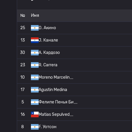
№
Имя
25
D. Акино
13
J. Канале
30
A. Кардозо
23
R. Carrera
10
Moreno Marcelin
17
Agustin Medina
5
Фелипе Пенья Би
16
Matias Sepulved
8
F. Уотсон