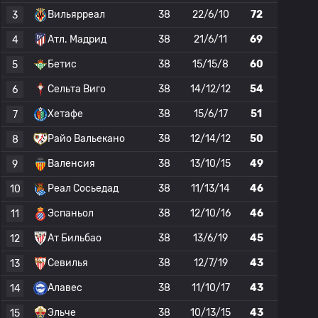
Вильярреал
38
22/6/10
72
3
Атл. Мадрид
38
21/6/11
69
4
Бетис
38
15/15/8
60
5
Сельта Виго
38
14/12/12
54
6
Хетафе
38
15/6/17
51
7
Райо Вальекано
38
12/14/12
50
8
Валенсия
38
13/10/15
49
9
Реал Сосьедад
38
11/13/14
46
10
Эспаньол
38
12/10/16
46
11
Ат Бильбао
38
13/6/19
45
12
Севилья
38
12/7/19
43
13
Алавес
38
11/10/17
43
14
Эльче
38
10/13/15
43
15