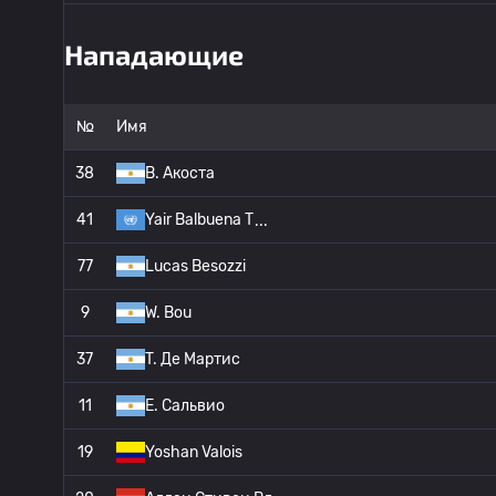
Нападающие
№
Имя
38
B. Акоста
41
Yair Balbuena T
77
Lucas Besozzi
9
W. Bou
37
T. Де Мартис
11
E. Сальвио
19
Yoshan Valois