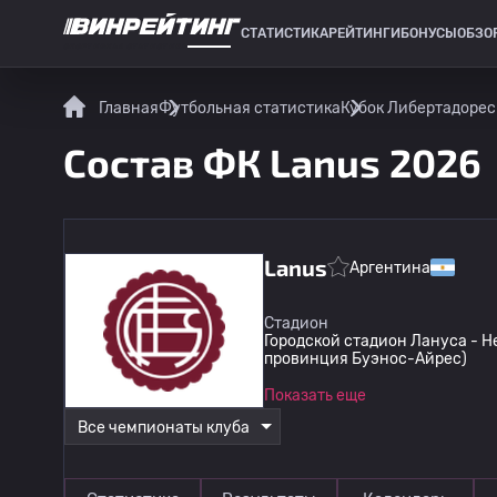
СТАТИСТИКА
РЕЙТИНГИ
БОНУСЫ
ОБЗО
СПОРТИВНАЯ СТАТИСТИКА
Главная
Футбольная статистика
Кубок Либертадорес
Состав ФК Lanus 2026
Lanus
Аргентина
Стадион
Городской стадион Лануса - Н
провинция Буэнос-Айрес)
Показать еще
Все чемпионаты клуба