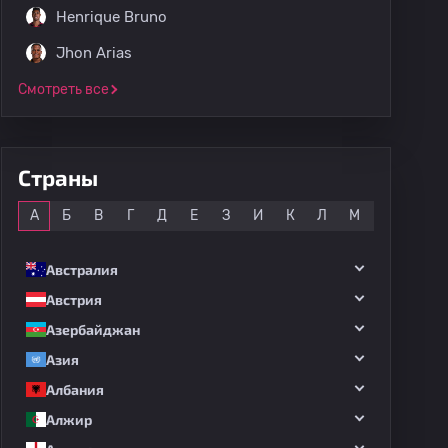
Henrique Bruno
Jhon Arias
Смотреть все
Страны
Все
А
Б
В
Г
Д
Е
З
И
К
Л
М
Н
О
Австралия
Австрия
Азербайджан
Азия
Албания
Алжир