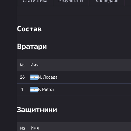
Статистика
Результаты
Календарь
Состав
Вратари
№
Имя
26
N. Лосада
1
F. Petroli
Защитники
№
Имя