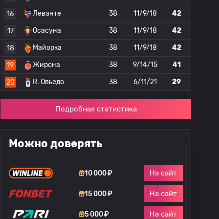
Леванте
38
11/9/18
42
16
Осасуна
38
11/9/18
42
17
Майорка
38
11/9/18
42
18
Жирона
38
9/14/15
41
19
R. Овьедо
38
6/11/21
29
20
Подробная статистика
Можно доверять
На сайт
10 000 ₽
На сайт
15 000 ₽
На сайт
5 000 ₽