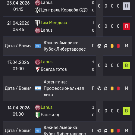
Lanus
0
25.04.2026
0
0
0
0
Н
01:15
Централь Кордоба СДЭ
0
Гим Мендоса
1
21.04.2026
0
0
0
0
П
03:45
Lanus
0
Южная Америка:
Дата / Время
Г
И
Кубок Либертадорес
Lanus
1
17.04.2026
0
0
0
0
В
01:00
Всегда готов
0
Аргентина:
Дата / Время
Профессиональная
Г
И
лига
Lanus
1
14.04.2026
0
0
0
0
В
01:00
Банфилд
0
Южная Америка:
Дата / Время
Г
И
Кубок Либертадорес