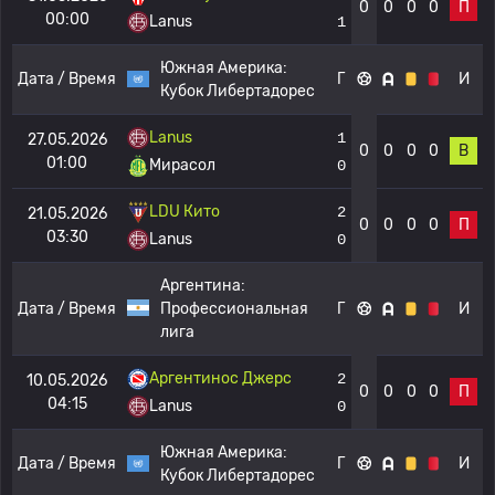
0
0
0
0
П
00:00
Lanus
1
Южная Америка:
Дата / Время
Г
И
Кубок Либертадорес
Lanus
1
27.05.2026
0
0
0
0
В
01:00
Мирасол
0
LDU Кито
2
21.05.2026
0
0
0
0
П
03:30
Lanus
0
Аргентина:
Дата / Время
Профессиональная
Г
И
лига
Аргентинос Джерс
2
10.05.2026
0
0
0
0
П
04:15
Lanus
0
Южная Америка:
Дата / Время
Г
И
Кубок Либертадорес