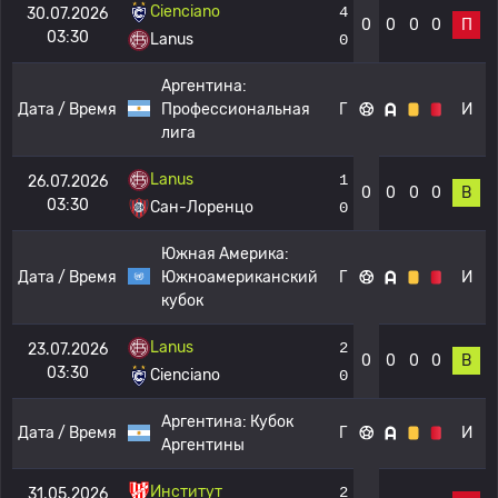
Cienciano
4
30.07.2026
0
0
0
0
П
03:30
Lanus
0
Аргентина:
Дата / Время
Профессиональная
Г
И
лига
Lanus
1
26.07.2026
0
0
0
0
В
03:30
Сан-Лоренцо
0
Южная Америка:
Дата / Время
Южноамериканский
Г
И
кубок
Lanus
2
23.07.2026
0
0
0
0
В
03:30
Cienciano
0
Аргентина:
Кубок
Дата / Время
Г
И
Аргентины
Институт
2
31.05.2026