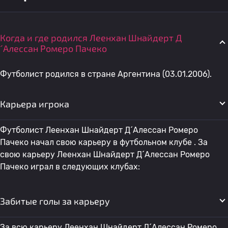
Когда и где родился Леенхан Шнайдерт Д
´Алессан Ромеро Пачеко
Футболист родился в стране Аргентина (03.01.2006).
Карьера игрока
Футболист Леенхан Шнайдерт Д´Алессан Ромеро
Пачеко начал свою карьеру в футбольном клубе . За
свою карьеру Леенхан Шнайдерт Д´Алессан Ромеро
Пачеко играл в следующих клубах:
Забитые голы за карьеру
За всю карьеру Леенхан Шнайдерт Д´Алессан Ромеро