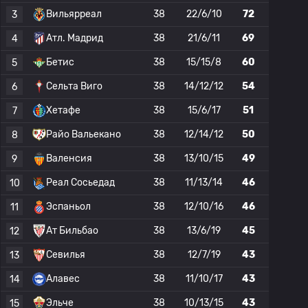
Вильярреал
38
22/6/10
72
3
Атл. Мадрид
38
21/6/11
69
4
Бетис
38
15/15/8
60
5
Сельта Виго
38
14/12/12
54
6
Хетафе
38
15/6/17
51
7
Райо Вальекано
38
12/14/12
50
8
Валенсия
38
13/10/15
49
9
Реал Сосьедад
38
11/13/14
46
10
Эспаньол
38
12/10/16
46
11
Ат Бильбао
38
13/6/19
45
12
Севилья
38
12/7/19
43
13
Алавес
38
11/10/17
43
14
Эльче
38
10/13/15
43
15