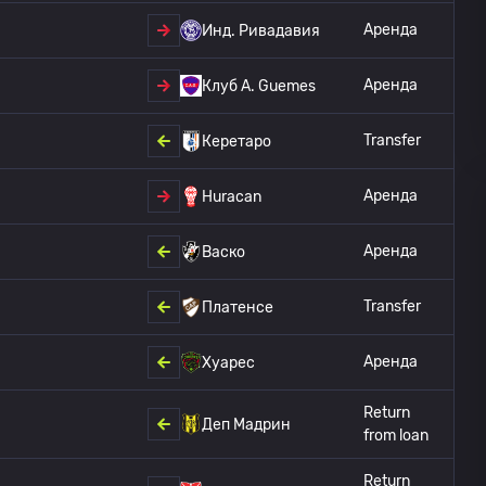
Аренда
Инд. Ривадавия
Аренда
Клуб А. Guemes
Transfer
Керетаро
Аренда
Huracan
Аренда
Васко
Transfer
Платенсе
Аренда
Хуарес
Return
Деп Мадрин
from loan
Return