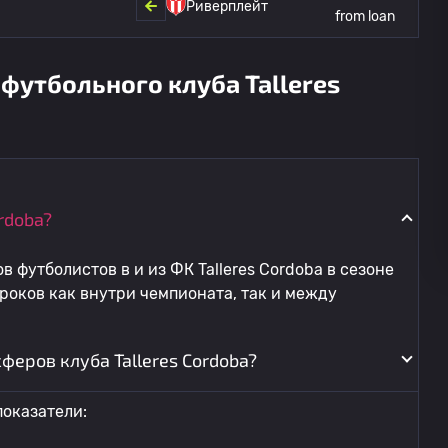
Риверплейт
from loan
футбольного клуба Talleres
rdoba?
 футболистов в и из ФК Talleres Cordoba в сезоне
роков как внутри чемпионата, так и между
еров клуба Talleres Cordoba?
оказатели: