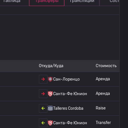
Таблица
Трансферы
Трансляции
Состав
Откуда/Куда
Стоимость
Аренда
Сан-Лоренцо
Аренда
Санта-Фе Юнион
Raise
Talleres Cordoba
Transfer
Санта-Фе Юнион