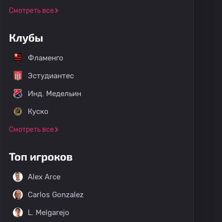
Смотреть все
Клубы
Фламенго
Эстудиантес
Инд. Медельин
Куско
Смотреть все
Топ игроков
Alex Arce
Carlos Gonzalez
L. Melgarejo