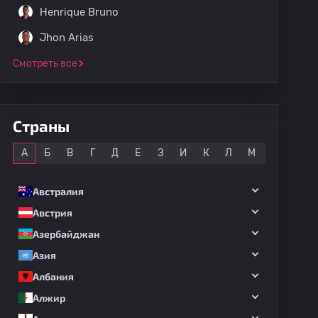
Henrique Bruno
Jhon Arias
Смотреть все
Страны
Все
А
Б
В
Г
Д
Е
З
И
К
Л
М
Н
О
Австралия
Австрия
Азербайджан
Азия
Албания
Алжир