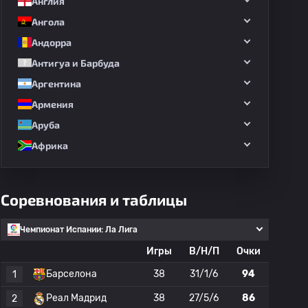
Англия
Ангола
Андорра
Антигуа и Барбуда
Аргентина
Армения
Аруба
Африка
Соревнования и таблицы
Чемпионат Испании: Ла Лига
Игры
В/Н/П
Очки
Барселона
38
31/1/6
94
1
Реал Мадрид
38
27/5/6
86
2