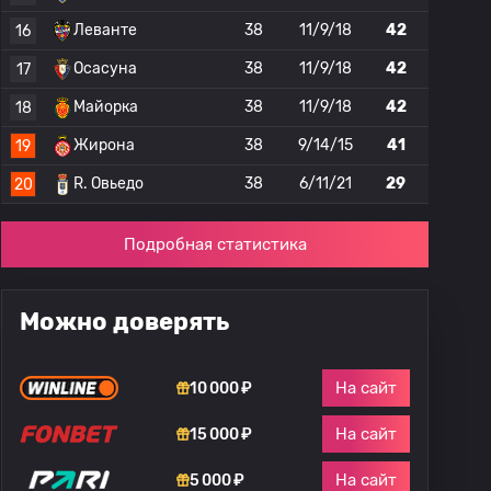
Леванте
38
11/9/18
42
16
Осасуна
38
11/9/18
42
17
Майорка
38
11/9/18
42
18
Жирона
38
9/14/15
41
19
R. Овьедо
38
6/11/21
29
20
Подробная статистика
Можно доверять
На сайт
10 000 ₽
На сайт
15 000 ₽
На сайт
5 000 ₽