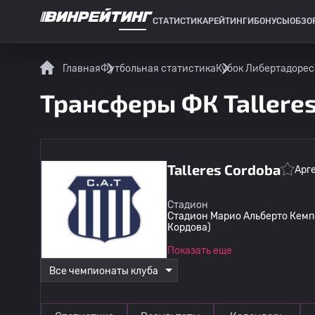
СТАТИСТИКА
РЕЙТИНГИ
БОНУСЫ
ОБЗО
СПОРТИВНАЯ СТАТИСТИКА
Главная
Футбольная статистика
Кубок Либертадорес
Трансферы ФК Tallere
Talleres Cordoba
Арг
Стадион
Стадион Марио Альберто Кемпе
Кордова)
Показать еще
Все чемпионаты клуба