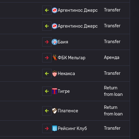
Transfer
Аргентинос Джерс
Transfer
Аргентинос Джерс
Transfer
Баия
Аренда
ФБК Мельгар
Transfer
Некакса
Return
Тигре
from loan
Return
Платенсе
from loan
Transfer
Рейсинг Клуб