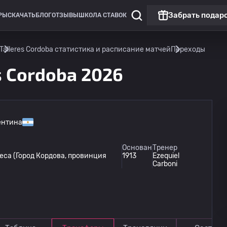
Забрать подар
РЫ
СКАЧАТЬ
БЛОГ
ОТЗЫВЫ
ШКОЛА СТАВОК
Talleres Cordoba статистика и расписание матчей
Переходы
s Cordoba 2026
ентина
Основан
Тренер
са (Город Кордова, провинция
1913
Ezequiel
Carboni