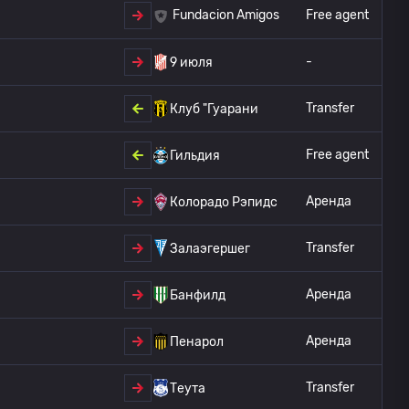
Free agent
Fundacion Amigos
-
9 июля
Transfer
Клуб "Гуарани
Free agent
Гильдия
Аренда
Колорадо Рэпидс
Transfer
Залаэгершег
Аренда
Банфилд
Аренда
Пенарол
Transfer
Теута