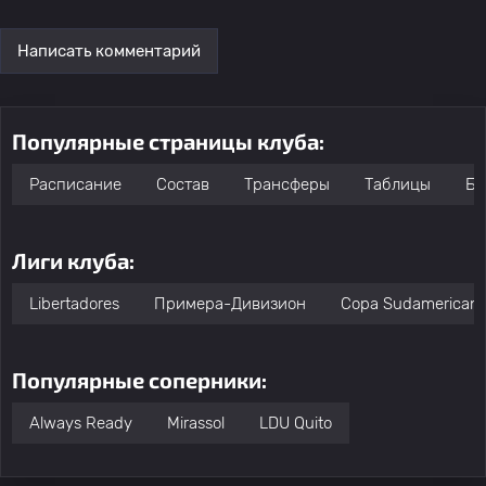
Написать комментарий
Популярные страницы клуба:
Расписание
Состав
Трансферы
Таблицы
Бо
Лиги клуба:
Libertadores
Примера-Дивизион
Copa Sudamerican
Популярные соперники:
Always Ready
Mirassol
LDU Quito