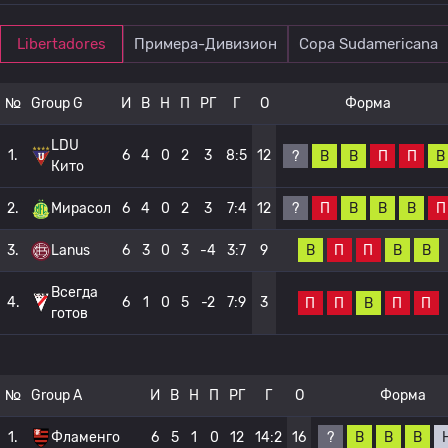
Libertadores
Примера-Дивизион
Copa Sudamericana
№
Group G
И
В
Н
П
РГ
Г
О
Форма
LDU
1.
6
4
0
2
3
8:5
12
?
В
В
П
П
В
Кито
?
П
В
В
В
П
2.
Мирасол
6
4
0
2
3
7:4
12
В
П
П
В
В
3.
Lanus
6
3
0
3
-4
3:7
9
Всегда
4.
6
1
0
5
-2
7:9
3
П
П
В
П
П
готов
№
Group A
И
В
Н
П
РГ
Г
О
Форма
?
В
В
В
1.
Фламенго
6
5
1
0
12
14:2
16