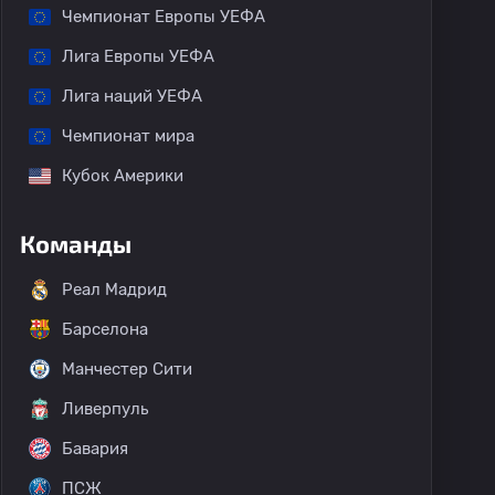
Чемпионат Европы УЕФА
Лига Европы УЕФА
Лига наций УЕФА
Чемпионат мира
Кубок Америки
Команды
Реал Мадрид
Барселона
Манчестер Сити
Ливерпуль
Бавария
ПСЖ