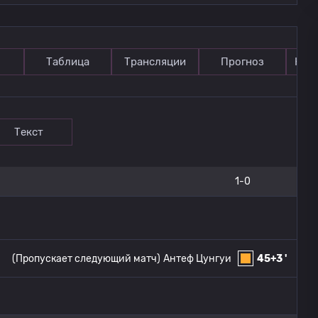
Таблица
Трансляции
Прогноз
Ком
Текст
1-0
(Пропускает следующий матч)
Антеф Цунгуи
45+3 '