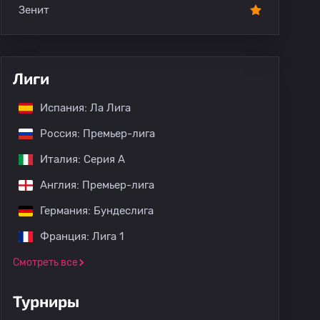
Зенит
Лиги
Испания: Ла Лига
Россия: Премьер-лига
Италия: Серия А
Англия: Премьер-лига
Германия: Бундеслига
Франция: Лига 1
Смотреть все
Турниры