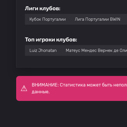
Лиги клубов:
Кубок Португалии
Лига Португалии BWIN
Топ игроки клубов:
Luiz Jhonatan
Матеус Мендес Вернек де Ол
ВНИМАНИЕ: Статистика может быть непол
данные.