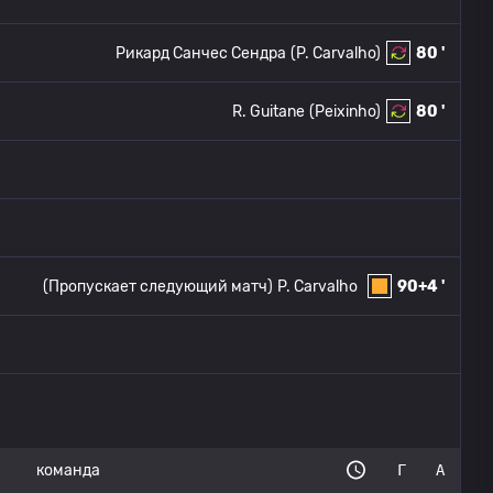
Рикард Санчес Сендра
(P. Carvalho)
80 '
R. Guitane
(Peixinho)
80 '
(Пропускает следующий матч)
P. Carvalho
90+4 '
команда
Г
А