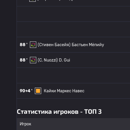
88 '
(Стивен Басейя)
Бастьен Мёпийу
88 '
(C. Nuozzi)
D. Gui
90+4 '
Кайки Маркес Навес
Статистика игроков - ТОП 3
Игрок