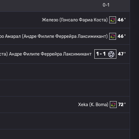
0-1
Железо
(Гонсало Фариа Коста)
46 '
ро Амарал
(Андре Филипе Феррейра Лаксимикант)
46 '
1 - 1
ста)
Андре Филипе Феррейра Лаксимикант
47 '
Xeka
(K. Boma)
72 '