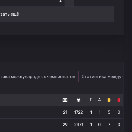
1
зать ещё
тика международных чемпионатов
Статистика междунаро
Г
А
21
1722
1
1
5
0
29
2471
1
0
7
0