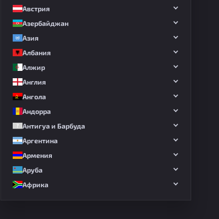
Австрия
Азербайджан
Азия
Албания
Алжир
Англия
Ангола
Андорра
Антигуа и Барбуда
Аргентина
Армения
Аруба
Африка