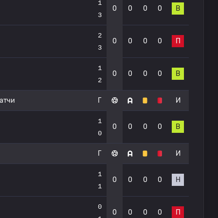
1
0
0
0
0
В
3
2
0
0
0
0
П
3
1
0
0
0
0
В
2
атчи
Г
И
1
0
0
0
0
В
0
Г
И
1
0
0
0
0
Н
1
0
0
0
0
0
П