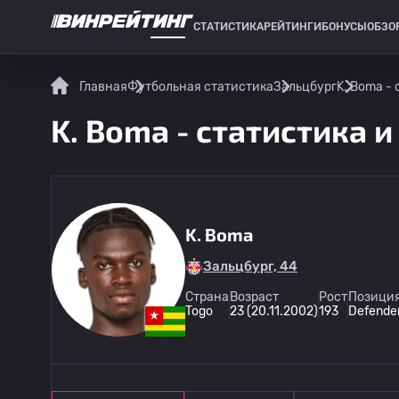
СТАТИСТИКА
РЕЙТИНГИ
БОНУСЫ
ОБЗО
СПОРТИВНАЯ СТАТИСТИКА
Главная
Футбольная статистика
Зальцбург
K. Boma -
K. Boma - статистика и
K. Boma
Зальцбург, 44
Страна
Возраст
Рост
Позиция
Togo
23 (20.11.2002)
193
Defende