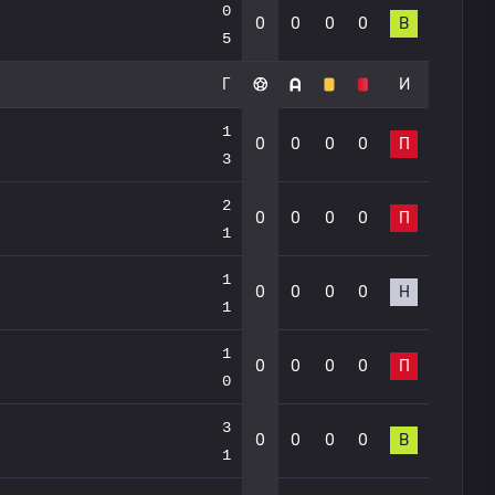
0
0
0
0
0
В
5
Г
И
1
0
0
0
0
П
3
2
0
0
0
0
П
1
1
0
0
0
0
Н
1
1
0
0
0
0
П
0
3
0
0
0
0
В
1