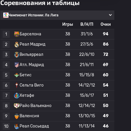
Соревнования и таблицы
Чемпионат Испании: Ла Лига
Игры
В/Н/П
Очки
Барселона
38
31/1/6
94
1
Реал Мадрид
38
27/5/6
86
2
Вильярреал
38
22/6/10
72
3
Атл. Мадрид
38
21/6/11
69
4
Бетис
38
15/15/8
60
5
Сельта Виго
38
14/12/12
54
6
Хетафе
38
15/6/17
51
7
Райо Вальекано
38
12/14/12
50
8
Валенсия
38
13/10/15
49
9
Реал Сосьедад
38
11/13/14
46
10