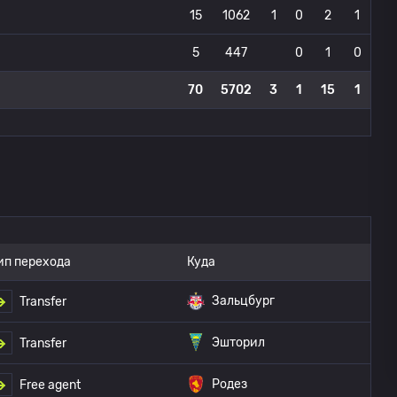
15
1062
1
0
2
1
5
447
0
1
0
70
5702
3
1
15
1
ип перехода
Куда
Зальцбург
Transfer
Эшторил
Transfer
Родез
Free agent