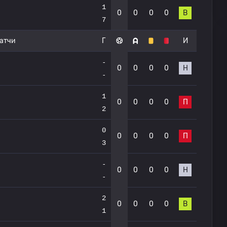
1
0
0
0
0
В
7
атчи
Г
И
-
0
0
0
0
Н
-
1
0
0
0
0
П
2
0
0
0
0
0
П
3
-
0
0
0
0
Н
-
2
0
0
0
0
В
1