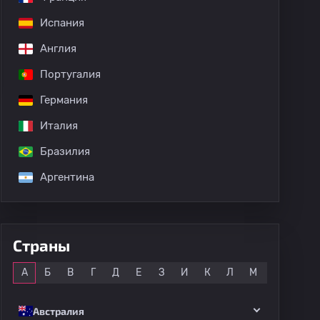
Испания
Англия
Португалия
Германия
Италия
Бразилия
Аргентина
дных матчей
Страны
Все
А
Б
В
Г
Д
Е
З
И
К
Л
М
Н
О
Австралия