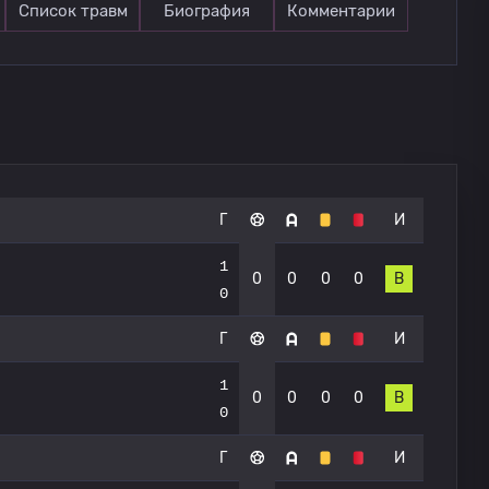
Список травм
Биография
Комментарии
Г
И
1
0
0
0
0
В
0
Г
И
1
0
0
0
0
В
0
Г
И