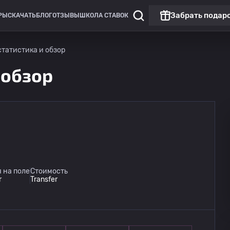
Забрать подар
РЫ
СКАЧАТЬ
БЛОГ
ОТЗЫВЫ
ШКОЛА СТАВОК
 статистика и обзор
 обзор
Лига Европы
Матч дня
Пафос
13.08
 на поле
Стоимость
20:00
Зальцбург
r
Transfer