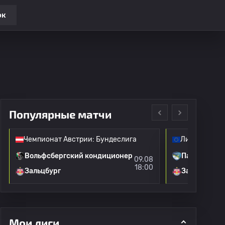
ок
Популярные матчи
Чемпионат Австрии: Бундеслига
Лига Европы
Вольфсбергский кондиционер
Пафос
09.08
18:00
Зальцбург
Зальцбург
Мои лиги