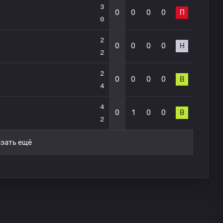
3
0
0
0
0
П
0
2
0
0
0
0
Н
2
2
0
0
0
0
В
4
4
0
1
0
0
В
2
зать ещё