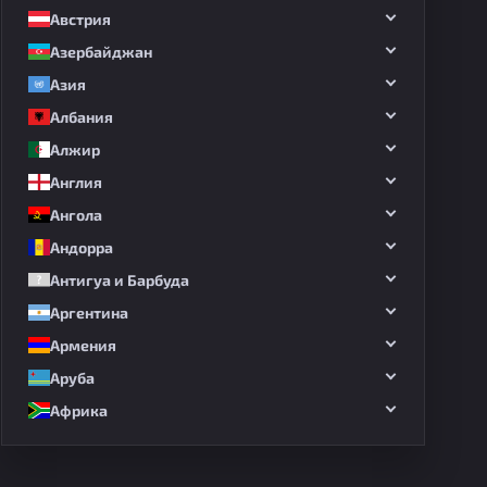
Австрия
Азербайджан
Азия
Албания
Алжир
Англия
Ангола
Андорра
Антигуа и Барбуда
Аргентина
Армения
Аруба
Африка