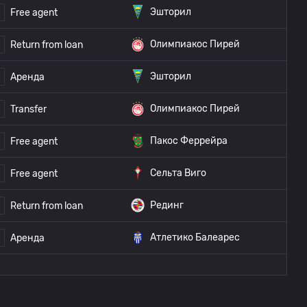
Эшторил
Free agent
Олимпиакос Пирей
Return from loan
Эшторил
Аренда
Олимпиакос Пирей
Transfer
Пакос Феррейра
Free agent
Сельта Виго
Free agent
Рединг
Return from loan
Атлетико Балеарес
Аренда