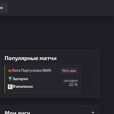
ок
Популярные матчи
Лига Португалии BWIN
Матч дня
Эшторил
сегодня
22:15
Фамаликао
Мои лиги