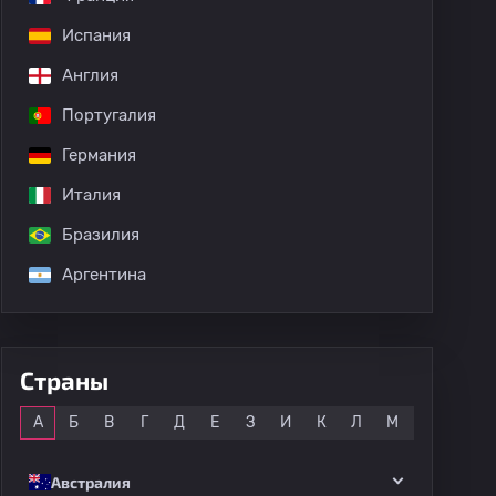
Испания
дных матчей
Англия
Португалия
Германия
Италия
Бразилия
Аргентина
Страны
Все
А
Б
В
Г
Д
Е
З
И
К
Л
М
Н
О
Австралия