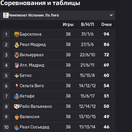
Соревнования и таблицы
Чемпионат Испании: Ла Лига
Игры
В/Н/П
Очки
Барселона
38
31/1/6
94
1
Реал Мадрид
38
27/5/6
86
2
Вильярреал
38
22/6/10
72
3
Атл. Мадрид
38
21/6/11
69
4
Бетис
38
15/15/8
60
5
Сельта Виго
38
14/12/12
54
6
Хетафе
38
15/6/17
51
7
Райо Вальекано
38
12/14/12
50
8
Валенсия
38
13/10/15
49
9
Реал Сосьедад
38
11/13/14
46
10