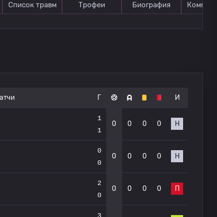
Список травм
Трофеи
Биография
Коммен
атчи
Г
И
1
0
0
0
0
Н
1
0
0
0
0
0
Н
0
2
0
0
0
0
П
0
3