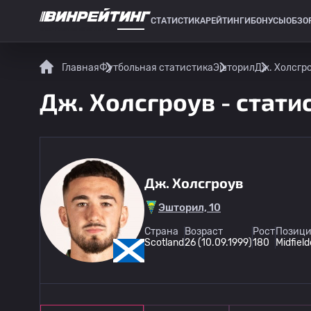
СТАТИСТИКА
РЕЙТИНГИ
БОНУСЫ
ОБЗО
СПОРТИВНАЯ СТАТИСТИКА
Главная
Футбольная статистика
Эшторил
Дж. Холсгро
Дж. Холсгроув - стати
Дж. Холсгроув
Эшторил, 10
Страна
Возраст
Рост
Позици
Scotland
26 (10.09.1999)
180
Midfield