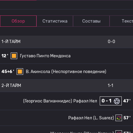
Обзор
Статистика
Составы
Текс
1-Й ТАЙМ
0-0
12 '
Густаво Пинто Мендонса
45+6 '
B. Акинсола
(Неспортивное поведение)
2-Й ТАЙМ
1-1
0 - 1
(Георгиос Вагианнидис)
Рафаэл Нел
47 '
Рафаэл Нел
(L. Suarez)
57 '