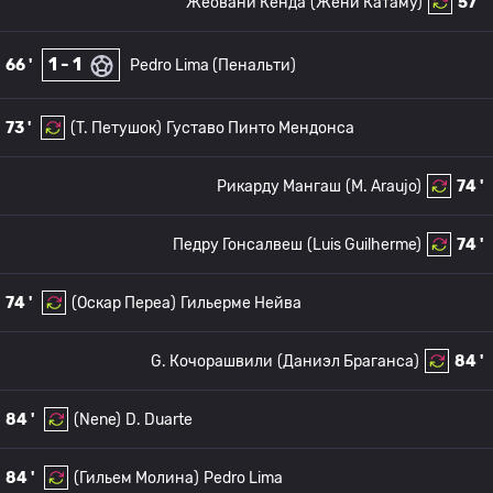
Жеовани Кенда
(Жени Катаму)
57 '
1 - 1
66 '
Pedro Lima (Пенальти)
73 '
(T. Петушок)
Густаво Пинто Мендонса
Рикарду Мангаш
(M. Araujo)
74 '
Педру Гонсалвеш
(Luis Guilherme)
74 '
74 '
(Оскар Переа)
Гильерме Нейва
G. Кочорашвили
(Даниэл Браганса)
84 '
84 '
(Nene)
D. Duarte
84 '
(Гильем Молина)
Pedro Lima