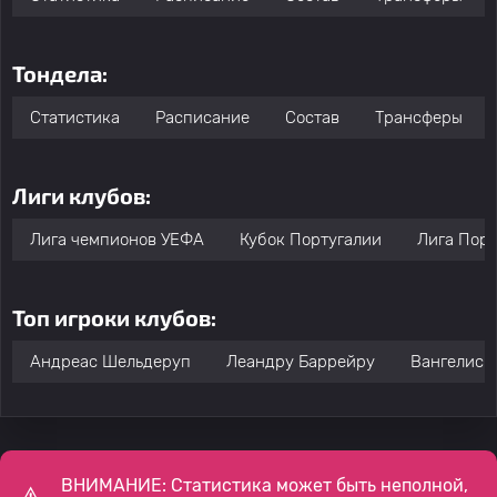
Тондела:
Статистика
Расписание
Состав
Трансферы
Лиги клубов:
Лига чемпионов УЕФА
Кубок Португалии
Лига Порт
Топ игроки клубов:
Андреас Шельдеруп
Леандру Баррейру
Вангелис 
ВНИМАНИЕ: Статистика может быть неполной,