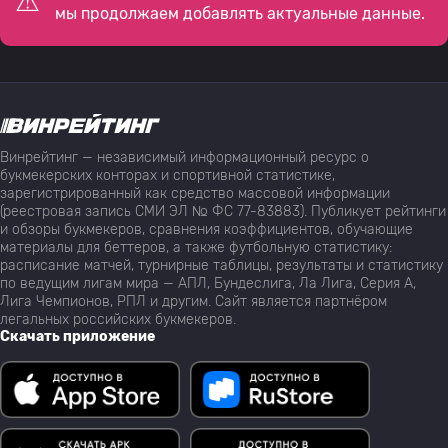
мы продолжаем добавлять актуальные данные.
Винрейтинг — независимый информационный ресурс о
букмекерских конторах и спортивной статистике,
зарегистрированный как средство массовой информации
(реестровая запись СМИ ЭЛ № ФС 77-83883). Публикует рейтинги
и обзоры букмекеров, сравнения коэффициентов, обучающие
материалы для беттеров, а также футбольную статистику:
расписание матчей, турнирные таблицы, результаты и статистику
по ведущим лигам мира — АПЛ, Бундеслига, Ла Лига, Серия А,
Лига Чемпионов, РПЛ и другим. Сайт является партнёром
легальных российских букмекеров.
Скачать приложение