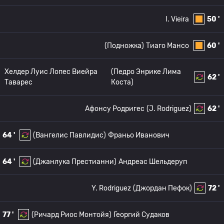
I. Vieira
50 '
(Подножка)
Тиаго Мансо
60 '
Хелдер Луис Лопес Виейра
(Педро Энрике Лима
62 '
Таварес
Коста)
Афонсу Родригес
(J. Rodriguez)
62 '
64 '
(Вангелис Павлидис)
Франьо Иванович
64 '
(Джанлука Престианни)
Андреас Шельдеруп
Y. Rodriguez
(Джордан Пефок)
72 '
77 '
(Ричард Риос Монтойя)
Георгий Судаков