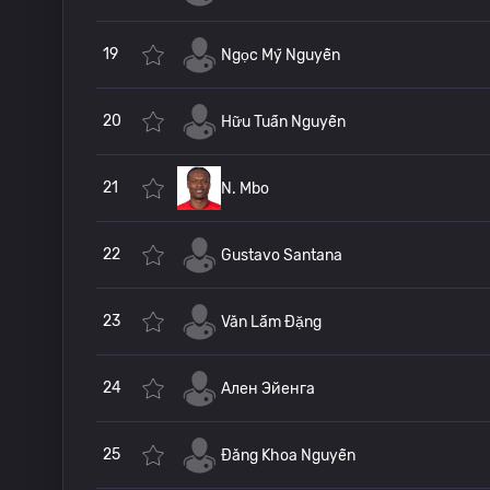
19
Ngọc Mỹ Nguyễn
20
Hữu Tuấn Nguyễn
21
N. Mbo
22
Gustavo Santana
23
Văn Lắm Đặng
24
Ален Эйенга
25
Đăng Khoa Nguyễn