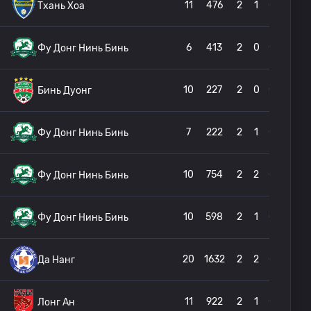
11
476
2
1
0
Тхань Хоа
6
413
2
0
0
Фу Донг Нинь Бинь
10
227
2
0
0
Бинь Дуонг
7
222
2
1
0
Фу Донг Нинь Бинь
10
754
2
2
0
Фу Донг Нинь Бинь
10
598
2
1
0
Фу Донг Нинь Бинь
20
1632
2
2
0
Да Нанг
11
922
2
1
0
Лонг Ан