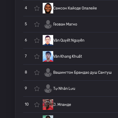
4
Самсон Кайоде Олалейе
5
Геован Магно
6
Văn Quyết Nguyễn
7
Văn Khang Khuất
8
Вашингтон Брандао душ Сантуш
9
Tự Nhân Lưu
10
J. Мпанде