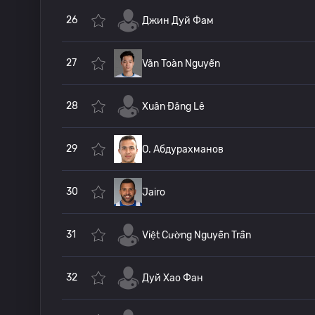
26
Джин Дуй Фам
27
Văn Toàn Nguyễn
28
Xuân Đăng Lê
29
O. Абдурахманов
30
Jairo
31
Việt Cường Nguyễn Trần
32
Дуй Хао Фан