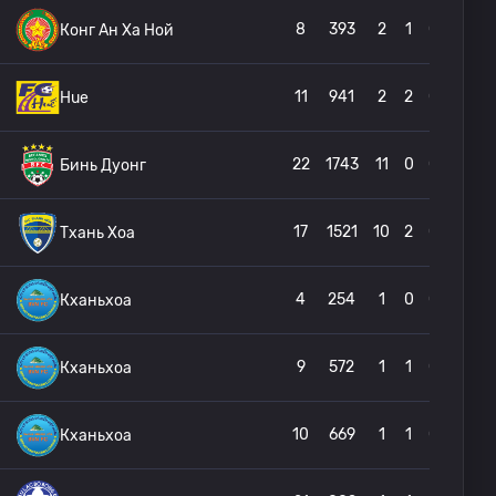
8
393
2
1
0
Конг Ан Ха Ной
11
941
2
2
0
Hue
22
1743
11
0
0
Бинь Дуонг
17
1521
10
2
0
Тхань Хоа
4
254
1
0
0
Кханьхоа
9
572
1
1
0
Кханьхоа
10
669
1
1
0
Кханьхоа