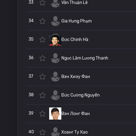
33
Văn Thuận Lê
34
Gia Hưng Phạm
35
Đức Chinh Hà
36
Ngọc Lâm Lương Thanh
37
Вэн Хиэу Фан
38
Đức Cường Nguyễn
39
Вэн Лонг Фан
40
Хоанг Ту Као