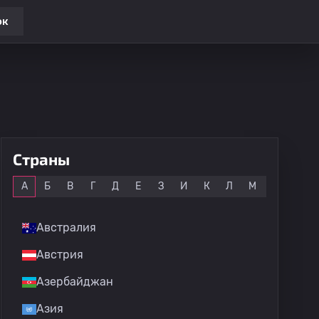
ок
Страны
Все
А
Б
В
Г
Д
Е
З
И
К
Л
М
Н
О
Австралия
Австрия
Азербайджан
Азия