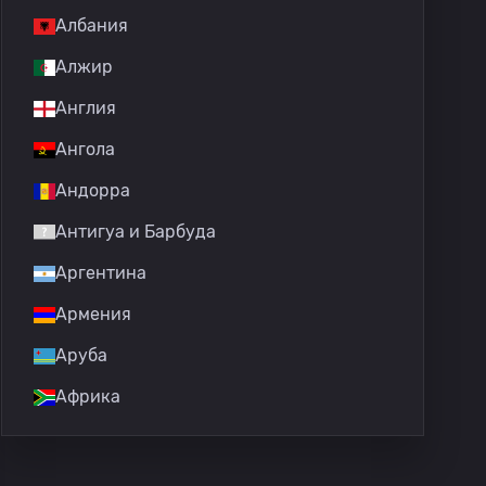
Албания
Алжир
Англия
Ангола
Андорра
Антигуа и Барбуда
Аргентина
Армения
Аруба
Африка