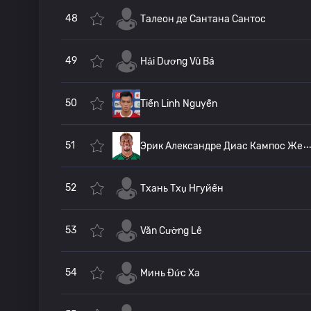
48
Талеон де Сантана Сантос
49
Hải Dương Vũ Bá
50
Tiến Linh Nguyễn
51
Эрик Александре Диас Кампос Же
52
Тхань Тхụ Нгуйễн
53
Văn Cường Lê
54
Минь Đức Ха