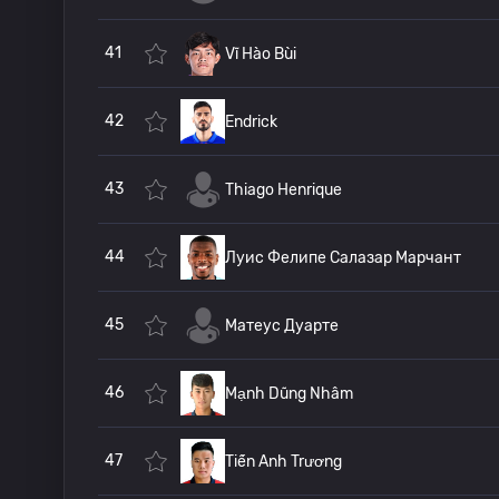
41
Vĩ Hào Bùi
42
Endrick
43
Thiago Henrique
44
Луис Фелипе Салазар Марчант
45
Матеус Дуарте
46
Mạnh Dũng Nhâm
47
Tiến Anh Trương