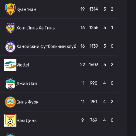
19
1314
5
2
0
Куангнам
16
1255
5
1
0
Хонг Линь Ха Тинь
16
1139
5
0
0
Ханойский футбольный клуб
22
1603
5
2
0
Viettel
11
990
4
0
0
Джиа Лай
11
951
4
2
0
Бинь Фуок
9
769
4
0
0
Нам Динь