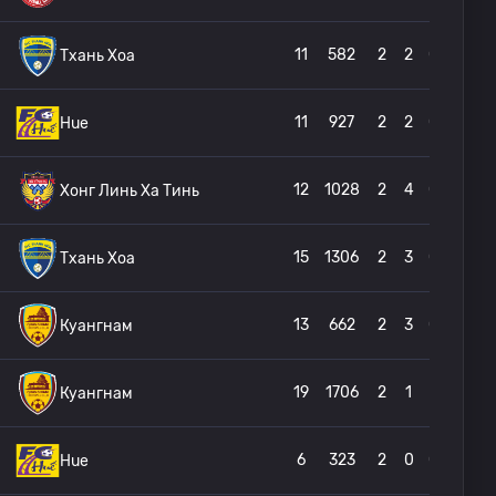
11
582
2
2
0
Тхань Хоа
11
927
2
2
0
Hue
12
1028
2
4
0
Хонг Линь Ха Тинь
15
1306
2
3
0
Тхань Хоа
13
662
2
3
0
Куангнам
19
1706
2
1
1
Куангнам
6
323
2
0
0
Hue