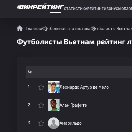
СТАТИСТИКА
РЕЙТИНГИ
БОНУСЫ
ОБЗО
СПОРТИВНАЯ СТАТИСТИКА
Главная
Футбольная статистика
Футболисты Вьетна
Футболисты Вьетнам рейтинг 
№
1
Леонардо Артур де Мело
2
Алан Графите
3
Амарильдо