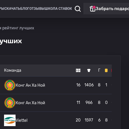
Забрать подар
РЫ
СКАЧАТЬ
БЛОГ
ОТЗЫВЫ
ШКОЛА СТАВОК
м рейтинг лучших
лучших
Команда
Г
16
1406
8
1
0
Конг Ан Ха Ной
11
966
8
0
0
Конг Ан Ха Ной
20
1597
6
8
0
Viettel