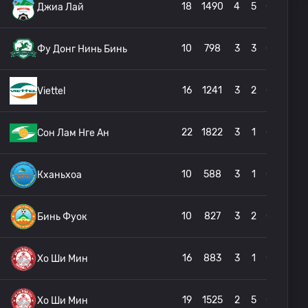
18
1490
4
5
0
Джиа Лай
10
798
3
3
0
Фу Донг Нинь Бинь
16
1241
3
2
0
Viettel
22
1822
3
1
0
Сон Лам Нге Ан
10
588
3
1
0
Кханьхоа
10
827
3
2
0
Бинь Фуок
16
883
3
1
0
Хо Ши Мин
19
1525
2
5
0
Хо Ши Мин