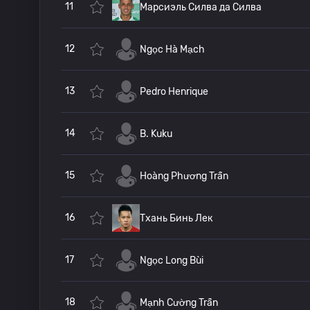
11
Марсиэль Силва да Силва
12
Ngọc Hà Mạch
13
Pedro Henrique
14
B. Kuku
15
Hoàng Phương Trần
16
Тхань Бинь Лек
17
Ngọc Long Bùi
18
Mạnh Cường Trần