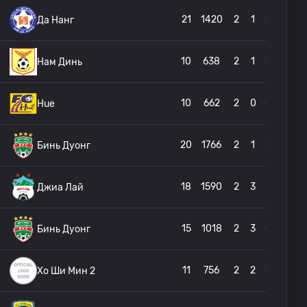
21
1420
2
1
0
Да Нанг
10
638
2
1
0
Нам Динь
10
662
2
0
0
Hue
20
1766
2
1
0
Бинь Дуонг
18
1590
2
3
1
Джиа Лай
15
1018
2
3
0
Бинь Дуонг
11
756
2
2
0
Хо Ши Мин 2