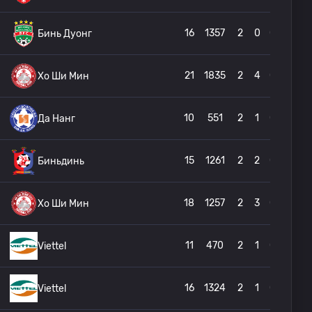
16
1357
2
0
0
Бинь Дуонг
21
1835
2
4
0
Хо Ши Мин
10
551
2
1
0
Да Нанг
15
1261
2
2
0
Биньдинь
18
1257
2
3
0
Хо Ши Мин
11
470
2
1
0
Viettel
16
1324
2
1
0
Viettel