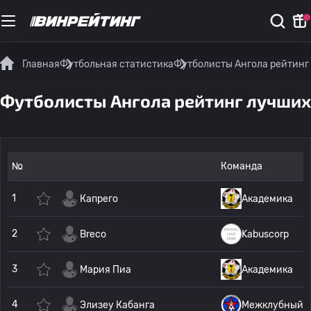
Главная
Футбольная статистика
Футболисты Ангола рейтинг
Футболисты Ангола рейтинг лучших
№
Команда
1
Капрего
Академика
2
Breco
Kabuscorp
3
Мария Пиа
Академика
4
Элизеу Кабанга
Межклубный