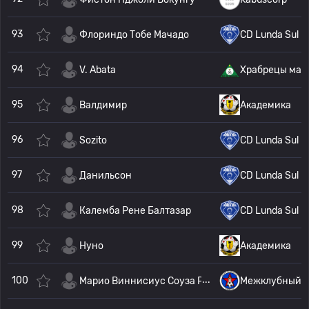
93
Флориндо Тобе Мачадо
CD Lunda Sul
94
V. Abata
Храбрецы мак
95
Валдимир
Академика
96
Sozito
CD Lunda Sul
97
Данильсон
CD Lunda Sul
98
Калемба Рене Балтазар
CD Lunda Sul
99
Нуно
Академика
100
Марио Виннисиус Соуза Родригес
Межклубный