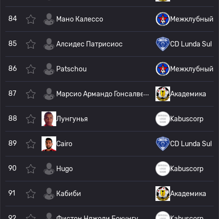
84
Мано Калессо
Межклубный
85
Алсидес Патрисиос
CD Lunda Sul
86
Patschou
Межклубный
87
Марсио Армандо Гонсалвес Лувам
Академика
88
Лунгунья
Kabuscorp
89
Cairo
CD Lunda Sul
90
Hugo
Kabuscorp
91
Кабиби
Академика
92
Фистон Нджоли Бокунгу
Kabuscorp