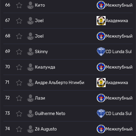
66
Кито
Межклубный
67
Joel
Академика
68
Joel
Межклубный
69
Skinny
CD Lunda Sul
70
Киалунда
Межклубный
71
Андре Альберто Нгимби
Академика
72
Лази
Межклубный
73
Guilherme Neto
CD Lunda Sul
74
Zé Augusto
Межклубный