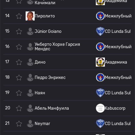
13
Академика
Качимали
14
Пиролито
Межклубный
15
Júnior Goiano
CD Lunda Sul
Умберто Хорхе Гарсия
16
Межклубный
Мендес
17
Дино
Академика
18
Педро Энрикес
Межклубный
19
Наян
CD Lunda Sul
20
Абель Манфуила
Kabuscorp
21
Neymar
CD Lunda Sul