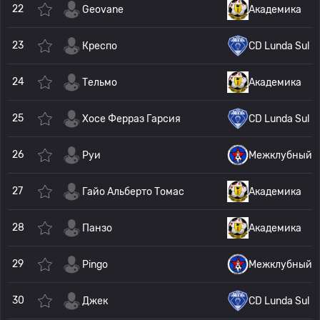
22
Geovane
Академика
23
Креспо
CD Lunda Sul
24
Тельмо
Академика
25
Хосе Ферраз Гарсия
CD Lunda Sul
26
Руи
Межклубный
27
Гайо Альберто Томас
Академика
28
Панзо
Академика
29
Pingo
Межклубный
30
Джек
CD Lunda Sul