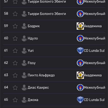
57
Тьерри Болонго Эбенги
Межклубный
58
Тьерри Болонго Эбенги
Межклубный
59
Бэдрик
Академика
60
Ндуло
Межклубный
61
Yuri
CD Lunda Sul
62
Fissy
Межклубный
63
Пинто Альфредо
Академика
64
Диас Каирес
Межклубный
65
Джока
CD Lunda Sul