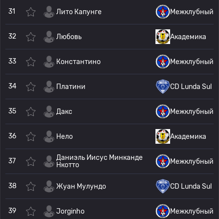
31
Лито Капунге
Межклубный
32
Любовь
Академика
33
Константино
Межклубный
34
Платини
CD Lunda Sul
35
Дакс
Межклубный
36
Нело
Академика
Даниэль Иисус Минканде
37
Межклубный
Нкотто
38
Жуан Мулундо
CD Lunda Sul
39
Jorginho
Межклубный