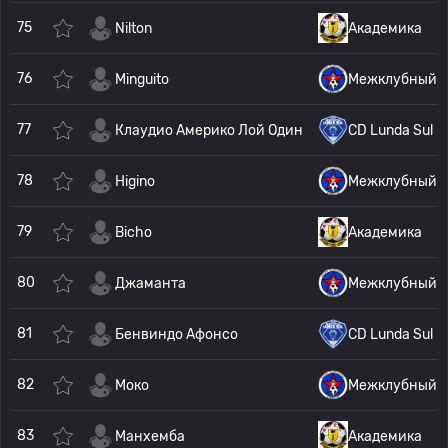
75
Nilton
Академика
76
Minguito
Межклубный
77
Клаудио Америко Лой Один
CD Lunda Sul
78
Higino
Межклубный
79
Bicho
Академика
80
Джаманта
Межклубный
81
Бенвиндо Афонсо
CD Lunda Sul
82
Моко
Межклубный
83
Манхемба
Академика