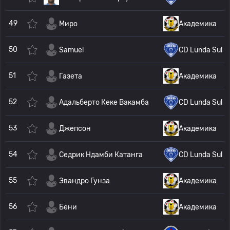
49
Миро
Академика
50
Samuel
CD Lunda Sul
51
Газета
Академика
52
Адальберто Кеке Вакамба
CD Lunda Sul
53
Джепсон
Академика
54
Седрик Ндамби Катанга
CD Lunda Sul
55
Эвандро Гунза
Академика
56
Бени
Академика