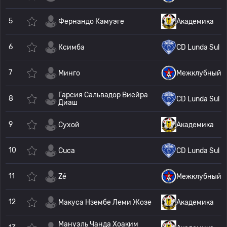
5
Фернандо Камуэге
Академика
6
Ксимба
CD Lunda Sul
7
Минго
Межклубный
Гарсия Сальвадор Виейра
8
CD Lunda Sul
Диаш
9
Сухой
Академика
10
Cuca
CD Lunda Sul
11
Zé
Межклубный
12
Макуса Нзембе Леми Жозе
Академика
Мануэль Чанда Хоаким