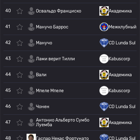
40
Освальдо Франциско
Академика
41
Манучо Баррос
Межклубный
42
Манучо
CD Lunda Sul
43
Лами верит Тилли
Kabuscorp
44
Вали
Академика
45
Мпеле Мпеле
Kabuscorp
46
Чонен
CD Lunda Sul
Антонио Альберто Сумбо
47
Академика
Луемба
48
Гаспар Некас Фортунато
CD Lunda Sul