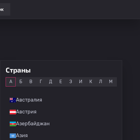
ок
Страны
Все
А
Б
В
Г
Д
Е
З
И
К
Л
М
Н
О
Австралия
Австрия
Азербайджан
Азия