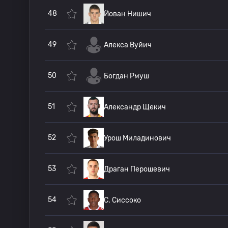
48
Йован Нишич
49
Алекса Вуйич
50
Богдан Рмуш
51
Александр Щекич
52
Урош Миладинович
53
Драган Перошевич
54
С. Сиссоко