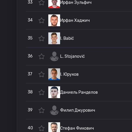
33
Ирфан Зульфич
34
Ирфан Хаджич
35
I. Babić
36
L. Stojanović
37
I. Юруков
38
Даниель Ранделов
39
Филип Джурович
40
Стефан Фикович