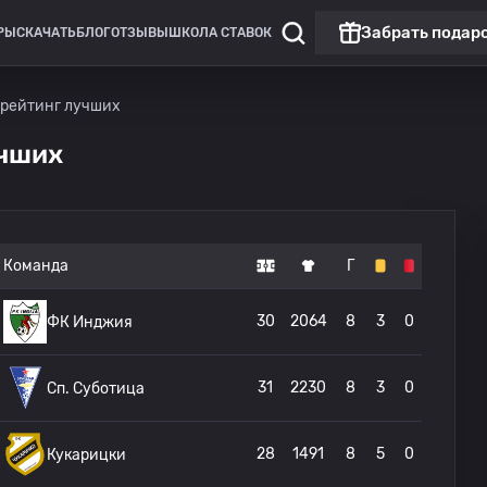
Забрать подар
РЫ
СКАЧАТЬ
БЛОГ
ОТЗЫВЫ
ШКОЛА СТАВОК
 рейтинг лучших
учших
Команда
Г
30
2064
8
3
0
ФК Инджия
31
2230
8
3
0
Сп. Суботица
28
1491
8
5
0
Кукарицки