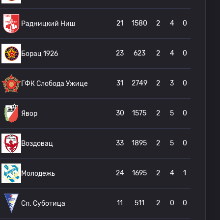
21
1580
2
4
0
Радницкий Ниш
23
623
2
4
0
Борац 1926
31
2749
2
3
0
ГФК Слобода Ужице
30
1575
2
5
0
Явор
33
1895
2
5
0
Воздовац
24
1695
2
4
1
Молодежь
11
511
2
0
0
Сп. Суботица