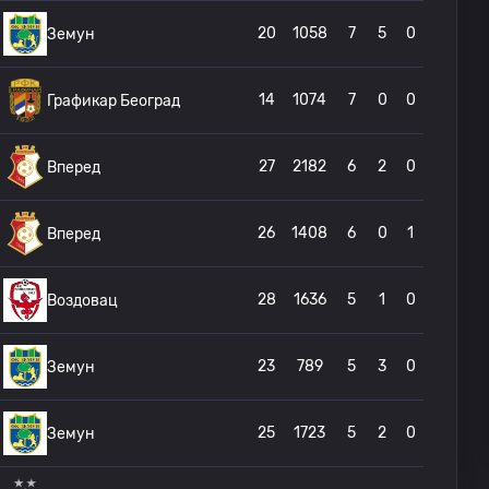
20
1058
7
5
0
Земун
14
1074
7
0
0
Графикар Београд
27
2182
6
2
0
Вперед
26
1408
6
0
1
Вперед
28
1636
5
1
0
Воздовац
23
789
5
3
0
Земун
25
1723
5
2
0
Земун