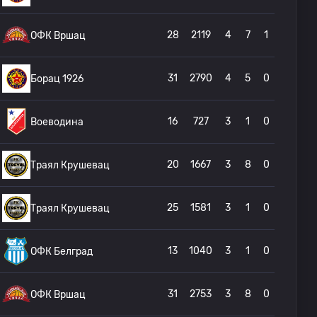
28
2119
4
7
1
ОФК Вршац
31
2790
4
5
0
Борац 1926
16
727
3
1
0
Воеводина
20
1667
3
8
0
Траял Крушевац
25
1581
3
1
0
Траял Крушевац
13
1040
3
1
0
ОФК Белград
31
2753
3
8
0
ОФК Вршац