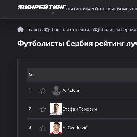
СТАТИСТИКА
РЕЙТИНГИ
БОНУСЫ
ОБЗО
СПОРТИВНАЯ СТАТИСТИКА
Главная
Футбольная статистика
Футболисты Сербия
Футболисты Сербия рейтинг л
№
1
A. Kulyan
2
Стефан Томович
3
M. Cvetković