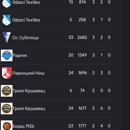
10
814
3
2
0
Odzaci Textiles
5
258
3
1
0
Odzaci Textiles
33
2682
3
2
0
Сп. Суботица
20
1349
3
1
0
Радник
24
1696
2
3
0
Радницкий Ниш
6
74
2
0
0
Траял Крушевац
24
1671
2
6
0
Траял Крушевац
23
1777
2
4
0
Борац 1926