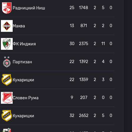
25
1748
2
5
0
Радницкий Ниш
13
871
2
2
0
Маква
30
2375
2
11
0
ФК Инджия
22
1392
2
4
0
Партизан
22
1359
2
3
0
Кукарицки
9
207
2
0
0
Словен Рума
32
2652
2
5
0
Кукарицки