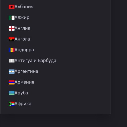
Албания
Алжир
Англия
Ангола
Андорра
Антигуа и Барбуда
Аргентина
Армения
Аруба
Африка