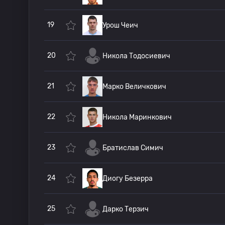
19
Урош Чеич
20
Никола Тодосиевич
21
Марко Величкович
22
Никола Маринкович
23
Братислав Симич
24
Диогу Безерра
25
Дарко Терзич