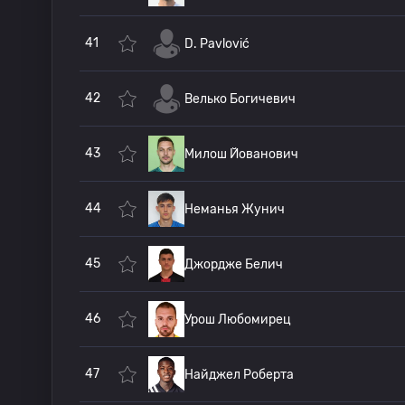
41
D. Pavlović
42
Велько Богичевич
43
Милош Йованович
44
Неманья Жунич
45
Джордже Белич
46
Урош Любомирец
47
Найджел Роберта