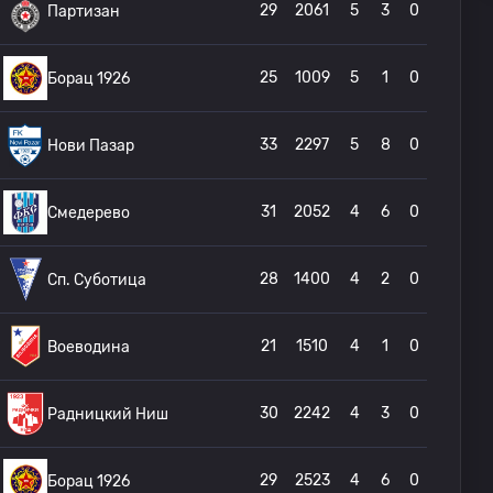
29
2061
5
3
0
Партизан
25
1009
5
1
0
Борац 1926
33
2297
5
8
0
Нови Пазар
31
2052
4
6
0
Смедерево
28
1400
4
2
0
Сп. Суботица
21
1510
4
1
0
Воеводина
30
2242
4
3
0
Радницкий Ниш
29
2523
4
6
0
Борац 1926