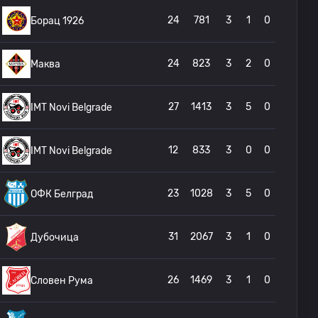
24
781
3
1
0
Борац 1926
24
823
3
2
0
Маква
27
1413
3
5
0
IMT Novi Belgrade
12
833
3
0
0
IMT Novi Belgrade
23
1028
3
5
0
ОФК Белград
31
2067
3
1
0
Дубочица
26
1469
3
1
0
Словен Рума