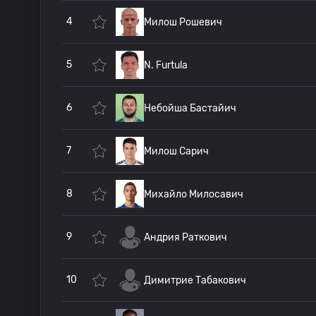
4
Милош Рошевич
5
N. Furtula
6
Небойша Бастайич
7
Милош Сарич
8
Михайло Милосавич
9
Андрия Раткович
10
Димитрие Табакович