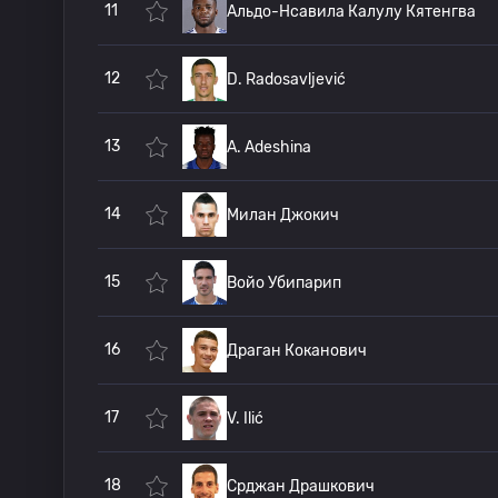
11
Альдо-Нсавила Калулу Кятенгва
12
D. Radosavljević
13
A. Adeshina
14
Милан Джокич
15
Войо Убипарип
16
Драган Коканович
17
V. Ilić
18
Срджан Драшкович