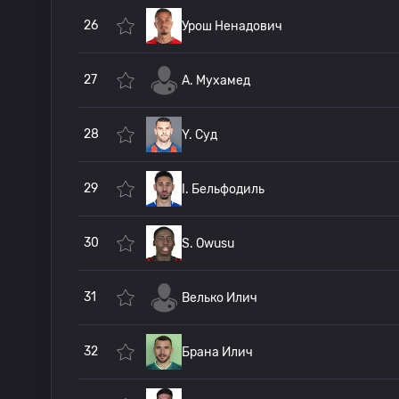
26
Урош Ненадович
27
A. Мухамед
28
Y. Суд
29
I. Бельфодиль
30
S. Owusu
31
Велько Илич
32
Брана Илич