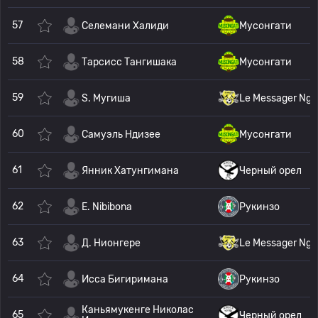
57
Селемани Халиди
Мусонгати
58
Тарсисс Тангишака
Мусонгати
59
S. Мугиша
Le Messager Ngo
60
Самуэль Ндизее
Мусонгати
61
Янник Хатунгимана
Черный орел
62
E. Nibibona
Рукинзо
63
Д. Нионгере
Le Messager Ngo
64
Исса Бигиримана
Рукинзо
Каньямукенге Николас
65
Черный орел