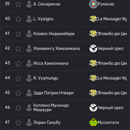
39
A. Синаринзи
Рукинзо
40
L. Vyizigiro
Le Messager Ngo
41
Кловис Ниджимбере
Фламбо дю Цен
42
Улимвенгу Хакизимана
Черный орел
43
Исса Хакизимана
Фламбо дю Цен
44
R. Vyamungu
Le Messager Ngo
45
Эдди Патрик Нтвари
Фламбо дю Цен
Коллинз Мухиндо
46
Черный орел
Машаури
47
Лоран Сакубу
Мусонгати