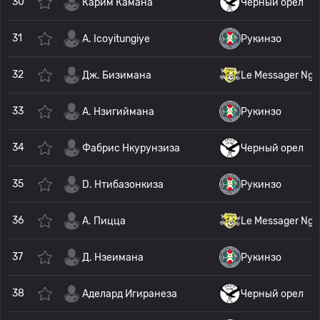
30
Карим Камана
Черный орел
31
A. Icoyitungiye
Рукинзо
32
Дж. Бизимана
Le Messager Ngo
33
А. Нзигиймана
Рукинзо
34
Фабрис Нкурунзиза
Черный орел
35
D. Нтибазонкиза
Рукинзо
36
А. Пицца
Le Messager Ngo
37
Д. Нзеимана
Рукинзо
38
Аделард Игиранеза
Черный орел