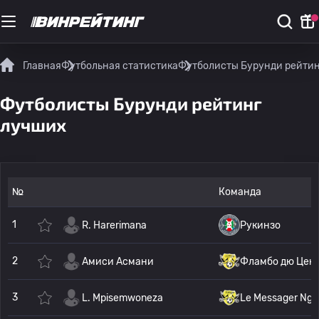
Главная
Футбольная статистика
Футболисты Бурунди рейтин
Футболисты Бурунди рейтинг
лучших
№
Команда
1
R. Harerimana
Рукинзо
2
Амиси Асмани
Фламбо дю Цен
3
L. Mpisemwoneza
Le Messager Ngo