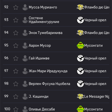
92
Мусса Мурианго
Фламбо дю Цен
Состене
93
Черный орел
Ндайикенгурукие
94
Энок Тумебарикива
Фламбо дю Цен
95
Аарон Мусор
Мусонгати
96
Гай Ишимве
Черный орел
97
Жан Мари Ирадукунда
Черный орел
98
Верлен Фусука Нцобела
Черный орел
99
J. Кашинди
Le Messager Ngo
100
Оливье Дюсабе
Мусонгати