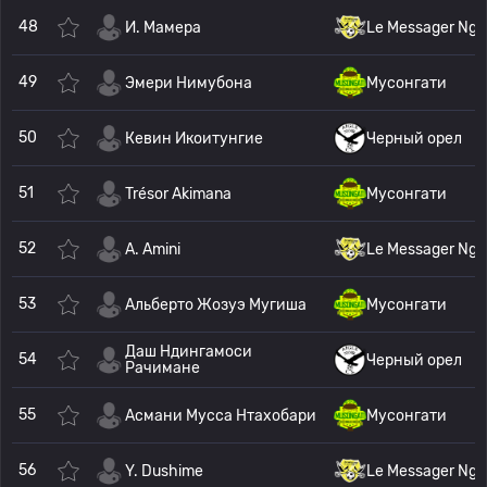
48
И. Мамера
Le Messager Ngo
49
Эмери Нимубона
Мусонгати
50
Кевин Икоитунгие
Черный орел
51
Trésor Akimana
Мусонгати
52
A. Amini
Le Messager Ngo
53
Альберто Жозуэ Мугиша
Мусонгати
Даш Ндингамоси
54
Черный орел
Рачимане
55
Асмани Мусса Нтахобари
Мусонгати
56
Y. Dushime
Le Messager Ngo