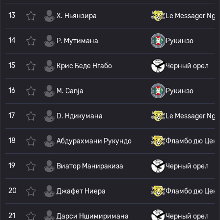
13
Х. Ньянзира
Le Messager Ngo
14
P. Мутимана
Рукинзо
15
Крис Беде Нгабо
Черный орел
16
M. Canja
Рукинзо
17
D. Ндикумана
Le Messager Ngo
18
Абдурахмани Рукундо
Фламбо дю Цен
19
Виатор Маниракиза
Черный орел
20
Джафет Ниера
Фламбо дю Цен
21
Дарси Ншимиримана
Черный орел