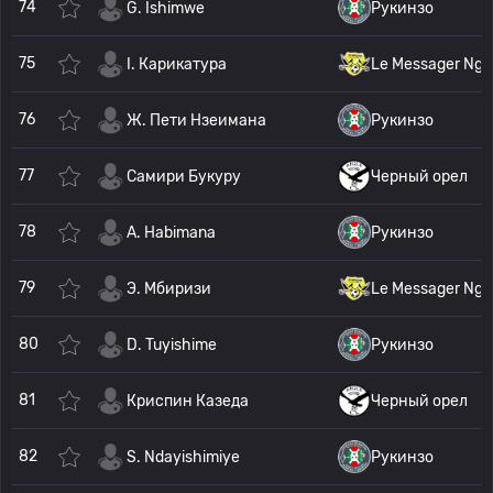
74
G. Ishimwe
Рукинзо
75
I. Карикатура
Le Messager Ngo
76
Ж. Пети Нзеимана
Рукинзо
77
Самири Букуру
Черный орел
78
A. Habimana
Рукинзо
79
Э. Мбиризи
Le Messager Ngo
80
D. Tuyishime
Рукинзо
81
Криспин Казеда
Черный орел
82
S. Ndayishimiye
Рукинзо