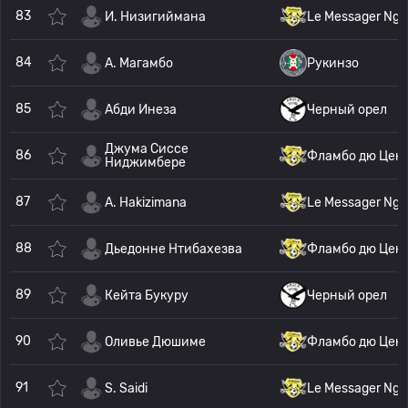
83
И. Низигиймана
Le Messager Ngo
84
A. Магамбо
Рукинзо
85
Абди Инеза
Черный орел
Джума Сиссе
86
Фламбо дю Цен
Ниджимбере
87
A. Hakizimana
Le Messager Ngo
88
Дьедонне Нтибахезва
Фламбо дю Цен
89
Кейта Букуру
Черный орел
90
Оливье Дюшиме
Фламбо дю Цен
91
S. Saidi
Le Messager Ngo