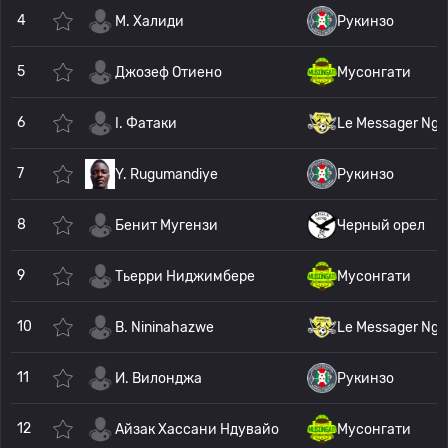
4
М. Халиди
Рукинзо
5
Джозеф Отиено
Мусонгати
6
I. Фатаки
Le Messager Ngo
7
Y. Rugumandiye
Рукинзо
8
Бенит Мугензи
Черный орел
9
Тьерри Ниджимбере
Мусонгати
10
B. Nininahazwe
Le Messager Ngo
11
И. Вилонджа
Рукинзо
12
Айзак Хассани Ндувайо
Мусонгати