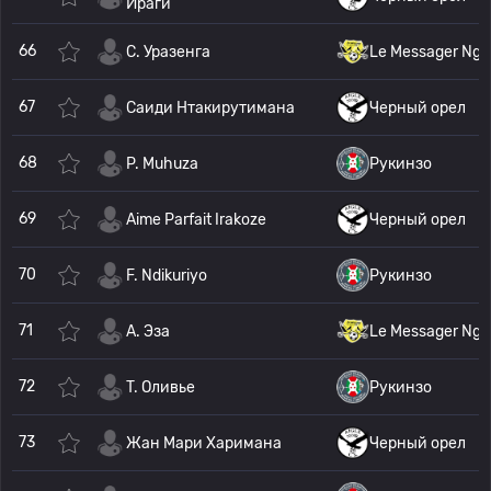
Ираги
66
C. Уразенга
Le Messager Ngo
67
Саиди Нтакирутимана
Черный орел
68
P. Muhuza
Рукинзо
69
Aime Parfait Irakoze
Черный орел
70
F. Ndikuriyo
Рукинзо
71
А. Эза
Le Messager Ngo
72
T. Оливье
Рукинзо
73
Жан Мари Харимана
Черный орел