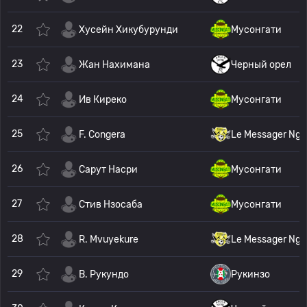
22
Хусейн Хикубурунди
Мусонгати
23
Жан Нахимана
Черный орел
24
Ив Киреко
Мусонгати
25
F. Congera
Le Messager Ngo
26
Сарут Насри
Мусонгати
27
Стив Нзосаба
Мусонгати
28
R. Mvuyekure
Le Messager Ngo
29
B. Рукундо
Рукинзо