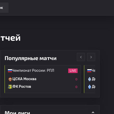
ок
атчей
Популярные матчи
Чемпионат России: РПЛ
Чемпионат Р
LIVE
ЦСКА Москва
Динамо Мос
0
ФК Ростов
Динамо Мах
0
Мои лиги