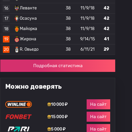
Леванте
38
11/9/18
42
16
Осасуна
38
11/9/18
42
17
Майорка
38
11/9/18
42
18
Жирона
38
9/14/15
41
19
R. Овьедо
38
6/11/21
29
20
Подробная статистика
Можно доверять
На сайт
10 000 ₽
На сайт
15 000 ₽
На сайт
5 000 ₽