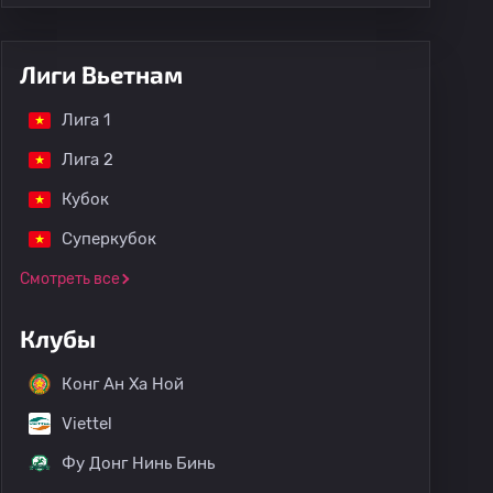
Лиги Вьетнам
Лига 1
Лига 2
Кубок
Суперкубок
Смотреть все
Клубы
Конг Ан Ха Ной
Viettel
Фу Донг Нинь Бинь