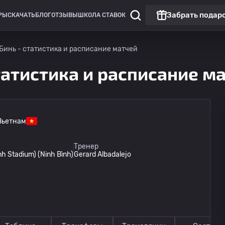
Забрать подар
РЫ
СКАЧАТЬ
БЛОГ
ОТЗЫВЫ
ШКОЛА СТАВОК
Бинь - статистика и расписание матчей
татистика и расписание м
Вьетнам
Лига Европы
Тренер
nh Stadium) (Ninh Bình)
Gerard Albadalejo
Бешикташ
13.08
20:00
Градец Кралове