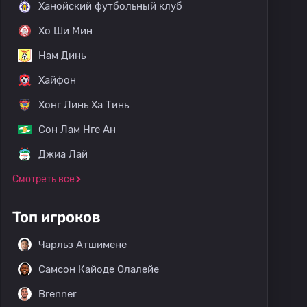
Ханойский футбольный клуб
Хо Ши Мин
Нам Динь
Хайфон
Хонг Линь Ха Тинь
Сон Лам Нге Ан
Джиа Лай
Смотреть все
Топ игроков
Чарльз Атшимене
Самсон Кайоде Олалейе
Brenner