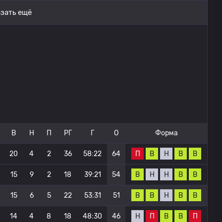
зать ещё
В
Н
П
РГ
Г
О
Форма
П
В
Н
В
В
20
4
2
36
58:22
64
В
Н
Н
В
В
15
9
2
18
39:21
54
В
В
Н
В
В
15
6
5
22
53:31
51
Н
П
В
В
П
14
4
8
18
48:30
46