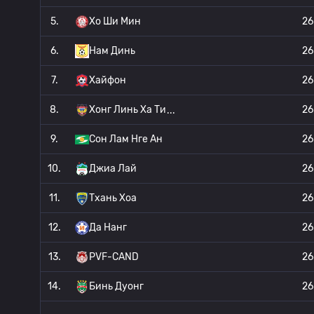
5.
Хо Ши Мин
26
6.
Нам Динь
26
7.
Хайфон
26
8.
Хонг Линь Ха Ти
26
9.
Сон Лам Нге Ан
26
10.
Джиа Лай
26
11.
Тхань Хоа
26
12.
Да Нанг
26
13.
PVF-CAND
26
14.
Бинь Дуонг
26