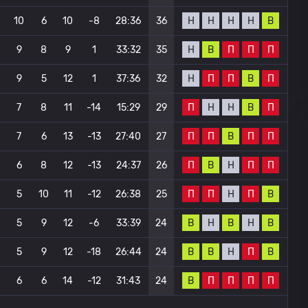
Н
Н
Н
Н
В
10
6
10
-8
28:36
36
Н
В
П
П
П
9
8
9
1
33:32
35
Н
П
П
В
П
9
5
12
1
37:36
32
П
Н
Н
В
П
7
8
11
-14
15:29
29
П
П
В
П
П
7
6
13
-13
27:40
27
П
В
Н
П
П
6
8
12
-13
24:37
26
П
П
Н
П
В
5
10
11
-12
26:38
25
В
Н
В
Н
В
5
9
12
-6
33:39
24
В
В
Н
П
В
5
9
12
-18
26:44
24
В
П
П
П
П
6
6
14
-12
31:43
24