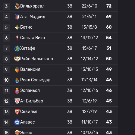
Вильярреал
38
22/6/10
72
3
Атл. Мадрид
38
21/6/11
69
4
Бетис
38
15/15/8
60
5
Сельта Виго
38
14/12/12
54
6
Хетафе
38
15/6/17
51
7
Райо Вальекано
38
12/14/12
50
8
Валенсия
38
13/10/15
49
9
Реал Сосьедад
38
11/13/14
46
10
Эспаньол
38
12/10/16
46
11
Ат Бильбао
38
13/6/19
45
12
Севилья
38
12/7/19
43
13
Алавес
38
11/10/17
43
14
Эльче
38
10/13/15
43
15