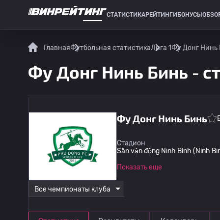
СТАТИСТИКА
РЕЙТИНГИ
БОНУСЫ
ОБЗО
СПОРТИВНАЯ СТАТИСТИКА
Главная
Футбольная статистика
Лига 1
Фу Донг Нинь 
Фу Донг Нинь Бинь - с
Фу Донг Нинь Бинь
Стадион
Sân vận động Ninh Bình (Ninh Bi
Показать еще
Все чемпионаты клуба