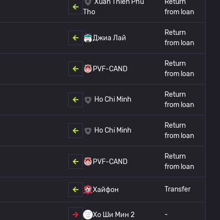
Xuan Thien Phu
Return
from loan
Tho
Return
Джиа Лай
from loan
Return
PVF-CAND
from loan
Return
Ho Chi Minh
from loan
Return
Ho Chi Minh
from loan
Return
PVF-CAND
from loan
Transfer
Хайфон
-
Хо Ши Мин 2