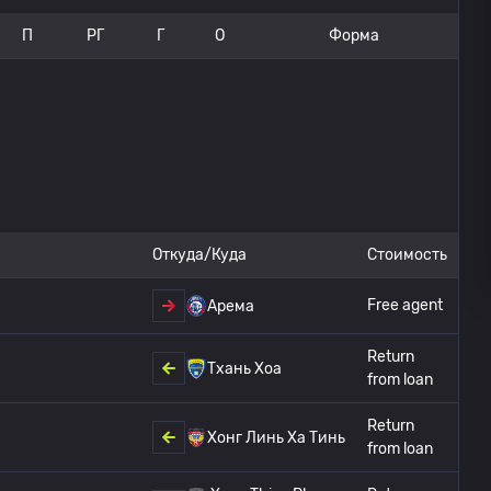
П
РГ
Г
О
Форма
Откуда/Куда
Стоимость
Free agent
Арема
Return
Тхань Хоа
from loan
Return
Хонг Линь Ха Тинь
from loan