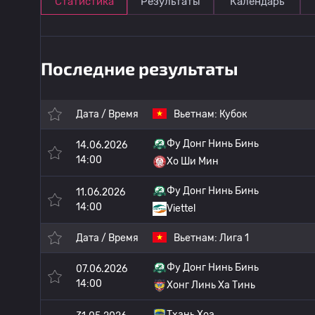
Статистика
Результаты
Календарь
Последние результаты
Дата / Время
Вьетнам:
Кубок
Фу Донг Нинь Бинь
14.06.2026
14:00
Хо Ши Мин
Фу Донг Нинь Бинь
11.06.2026
14:00
Viettel
Дата / Время
Вьетнам:
Лига 1
Фу Донг Нинь Бинь
07.06.2026
14:00
Хонг Линь Ха Тинь
Тхань Хоа