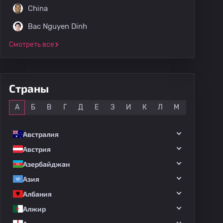
China
Bac Nguyen Dinh
Смотреть все
Страны
Все
А
Б
В
Г
Д
Е
З
И
К
Л
М
Н
О
Австралия
Австрия
Азербайджан
Азия
Албания
Алжир