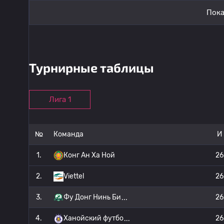
Пока
Турнирные таблицы
Лига 1
№
Команда
И
1.
Конг Ан Ха Ной
26
2.
Viettel
26
3.
Фу Донг Нинь Би
26
4.
Ханойский футбо
26