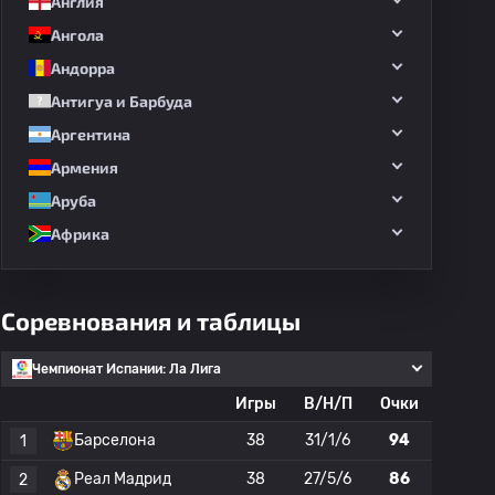
Англия
Ангола
Андорра
Антигуа и Барбуда
Аргентина
Армения
Аруба
Африка
Соревнования и таблицы
Чемпионат Испании: Ла Лига
Игры
В/Н/П
Очки
Барселона
38
31/1/6
94
1
Реал Мадрид
38
27/5/6
86
2