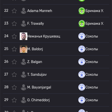
22
Adama Manneh
Брикама У.
23
F. Trawally
Брикама У.
24
Неманья Крушевац
Соколы
25
M. Baldorj
Соколы
26
Z. Balgan
Соколы
27
T. Sanduijav
Соколы
28
M. Bayanjargal
Соколы
29
O. Chimeddorj
Соколы