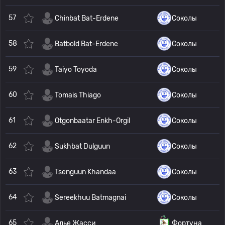
57
Chinbat Bat-Erdene
Соколы
58
Batbold Bat-Erdene
Соколы
59
Taiyo Toyoda
Соколы
60
Tomais Thiago
Соколы
61
Otgonbaatar Enkh-Orgil
Соколы
62
Sukhbat Dulguun
Соколы
63
Tsenguun Khandaa
Соколы
64
Sereekhuu Batmagnai
Соколы
65
Алье Жасси
Фортуна