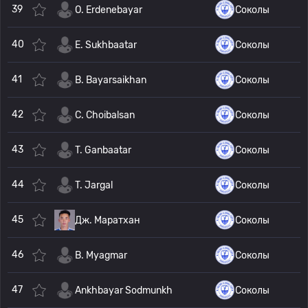
39
O. Erdenebayar
Соколы
40
E. Sukhbaatar
Соколы
41
B. Bayarsaikhan
Соколы
42
C. Choibalsan
Соколы
43
T. Ganbaatar
Соколы
44
T. Jargal
Соколы
45
Дж. Маратхан
Соколы
46
B. Myagmar
Соколы
47
Ankhbayar Sodmunkh
Соколы