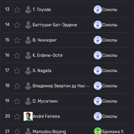
13
T. Toyoda
Соколы
14
Баттушиг Бат-Эрдене
Соколы
15
B. Чинзориг
Соколы
16
K. Erdene-Ochir
Соколы
17
S. Nagata
Соколы
18
Владемир Эвертон ду Насименту
Соколы
19
D. Мусаткин
Соколы
20
André Ferreira
Соколы
21
Mamudou Bojang
Брикама У.