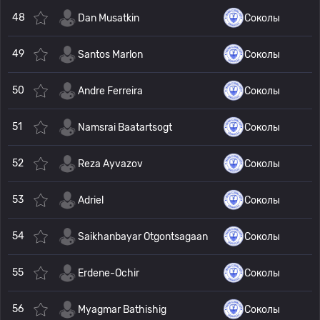
48
Dan Musatkin
Соколы
49
Santos Marlon
Соколы
50
Andre Ferreira
Соколы
51
Namsrai Baatartsogt
Соколы
52
Reza Ayvazov
Соколы
53
Adriel
Соколы
54
Saikhanbayar Otgontsagaan
Соколы
55
Erdene-Ochir
Соколы
56
Myagmar Bathishig
Соколы