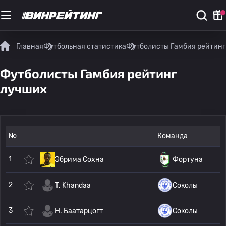
Главная
Футбольная статистика
Футболисты Гамбия рейтинг
Футболисты Гамбия рейтинг
лучших
№
Команда
1
Эбрима Сохна
Фортуна
2
T. Khandaa
Соколы
3
Н. Баатарцогт
Соколы