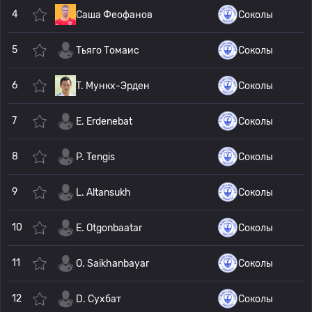
4
Саша Феофанов
Соколы
5
Тьяго Томаис
Соколы
6
T. Мункх-Эрден
Соколы
7
E. Erdenebat
Соколы
8
P. Tengis
Соколы
9
L. Altansukh
Соколы
10
E. Otgonbaatar
Соколы
11
O. Saikhanbayar
Соколы
12
D. Сухбат
Соколы