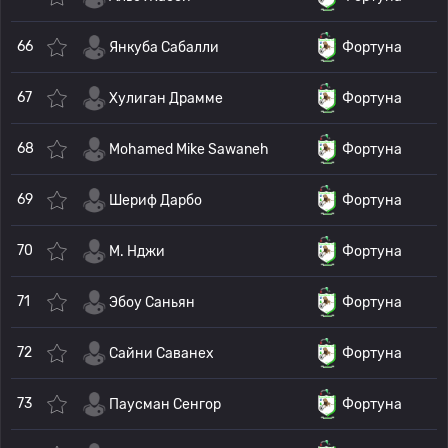
66
Янкуба Сабалли
Фортуна
67
Хулиган Драмме
Фортуна
68
Mohamed Mike Sawaneh
Фортуна
69
Шериф Дарбо
Фортуна
70
М. Нджи
Фортуна
71
Эбоу Саньян
Фортуна
72
Сайни Саванех
Фортуна
73
Паусман Сенгор
Фортуна