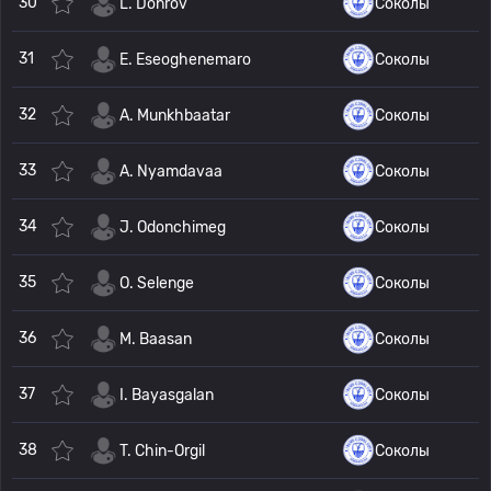
30
L. Donrov
Соколы
31
E. Eseoghenemaro
Соколы
32
A. Munkhbaatar
Соколы
33
A. Nyamdavaa
Соколы
34
J. Odonchimeg
Соколы
35
O. Selenge
Соколы
36
M. Baasan
Соколы
37
I. Bayasgalan
Соколы
38
T. Chin-Orgil
Соколы