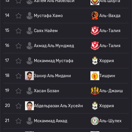
13
Хатем Аль Набельси
Аль Шорта
14
Мустафа Хамо
Аль-Вахда
15
Саях Найем
Аль-Талия
16
Ахмад Аль Мунджед
Аль-Талия
17
Мохаммад Мустафа
Хоррия
18
Захир Аль Мидани
Тишрин
19
Хасан Бозан
Аль-Джаиш
20
Абдельразак Аль Хусейн
Хоррия
21
Мохаммад Аккад
Аль-Шулех