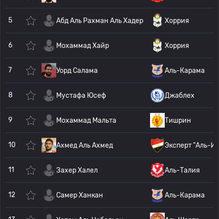
5
Абд Аль Рахман Аль Хадер
Хоррия
6
Мохаммад Хайр
Хоррия
7
Уорд Салама
Аль-Карама
8
Мустафа Юсеф
Джаблех
9
Мохаммад Мальта
Тишрин
10
Ахмед Аль Ахмед
Эксперт "Аль-И
11
Захер Халел
Аль-Талия
12
Самер Ханкан
Аль-Карама