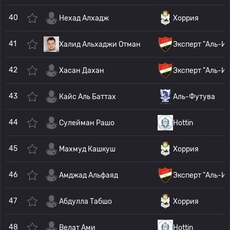
40
Нехад Алхадж
Хоррия
41
Халид Альхаджи Отман
Эксперт "Аль-И
42
Хасан Дахан
Эксперт "Аль-И
43
Кайс Аль Баттах
Аль-Футува
44
Сулейман Рашо
Hottin
45
Махмуд Кашкуш
Хоррия
46
Амджад Альфаяд
Эксперт "Аль-И
47
Абдулла Табшо
Хоррия
48
Велат Ами
Hottin