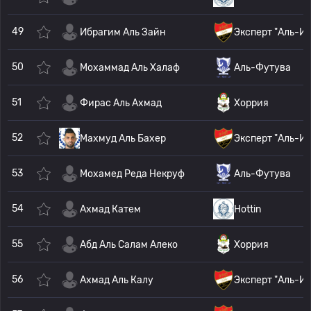
49
Ибрагим Аль Зайн
Эксперт "Аль-И
50
Мохаммад Аль Халаф
Аль-Футува
51
Фирас Аль Ахмад
Хоррия
52
Махмуд Аль Бахер
Эксперт "Аль-И
53
Мохамед Реда Некруф
Аль-Футува
54
Ахмад Катем
Hottin
55
Абд Аль Салам Алеко
Хоррия
56
Ахмад Аль Калу
Эксперт "Аль-И