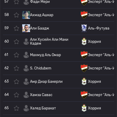
57
Фади Мери
Эксперт "Аль-И
58
Ахмад Ашкар
Эксперт "Аль-И
59
Али Баадж
Аль-Футува
Али Хусейн Али Маки
60
Хоррия
Кадем
61
Махмуд Аль Омар
Эксперт "Аль-И
62
S. Chidubem
Эксперт "Аль-И
63
Амр Диар Бакерли
Хоррия
64
Хамза Савас
Эксперт "Аль-И
65
Халед Баракат
Хоррия