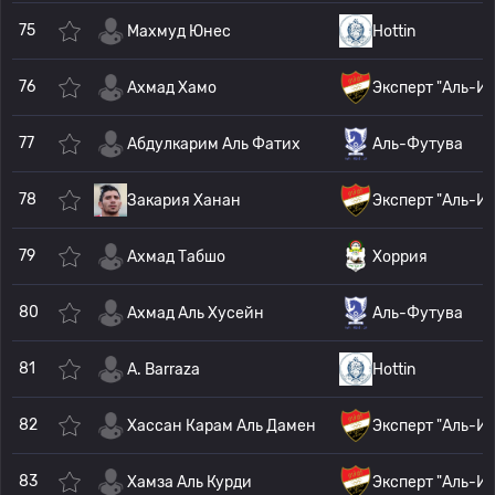
75
Махмуд Юнес
Hottin
76
Ахмад Хамо
Эксперт "Аль-И
77
Абдулкарим Аль Фатих
Аль-Футува
78
Закария Ханан
Эксперт "Аль-И
79
Ахмад Табшо
Хоррия
80
Ахмад Аль Хусейн
Аль-Футува
81
A. Barraza
Hottin
82
Хассан Карам Аль Дамен
Эксперт "Аль-И
83
Хамза Аль Курди
Эксперт "Аль-И