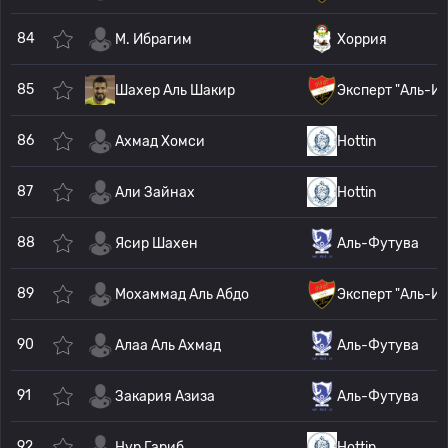
84
М. Ибрагим
Хоррия
85
Шахер Аль Шакир
Эксперт "Аль-И
86
Ахмад Хомси
Hottin
87
Али Зайнах
Hottin
88
Ясир Шахен
Аль-Футува
89
Мохаммад Аль Абдо
Эксперт "Аль-И
90
Алаа Аль Ахмад
Аль-Футува
91
Закария Азиза
Аль-Футува
92
Нур Гариб
Hottin