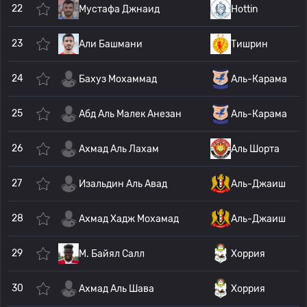
22
Мустафа Джнаид
Hottin
23
Али Башмани
Тишрин
24
Бахуз Мохаммад
Аль-Карама
25
Абд Аль Малек Анезан
Аль-Карама
26
Ахмад Аль Лахам
Аль Шорта
27
Изальдин Аль Авад
Аль-Джаиш
28
Ахмад Хадж Мохамад
Аль-Джаиш
29
М. Байял Салл
Хоррия
30
Ахмад Аль Шава
Хоррия