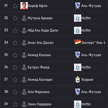
31
Ахреф Афли
Аль-Футува
32
Мутана Аркави
Hottin
33
Абд Аль Хади Дали
Hottin
34
Анас Аль Дахан
Эксперт "Аль-И
35
Ахмад Канаан
Аль-Футува
36
Бутрус Фаюд
Hottin
37
Ахмад Хаскаро
Хоррия
38
Али Мариама
Аль-Футува
39
Заин Хадеджа
Hottin