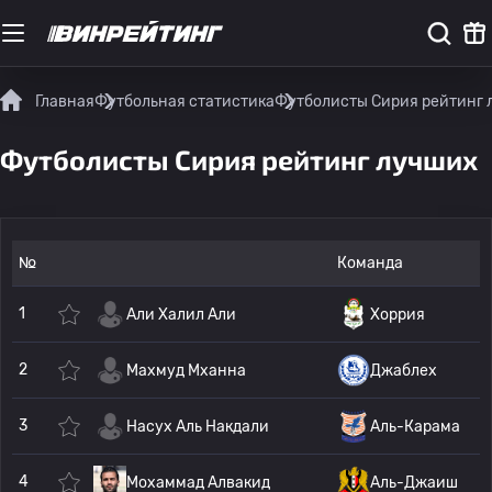
Главная
Футбольная статистика
Футболисты Сирия рейтинг 
Футболисты Сирия рейтинг лучших
№
Команда
1
Али Халил Али
Хоррия
2
Махмуд Мханна
Джаблех
3
Насух Аль Накдали
Аль-Карама
4
Мохаммад Алвакид
Аль-Джаиш