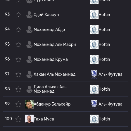
93
Одей Хассун
Hottin
94
Мохаммад Абдо
Hottin
95
Мохаммад Аль Масри
Hottin
96
Мохаммад Крума
Hottin
97
Хакам Аль Мохаммад
Аль-Футува
Диаа Альхак Аль
98
Hottin
Мохаммад
99
Абденур Бельхейр
Аль-Футува
100
Таха Муса
Hottin