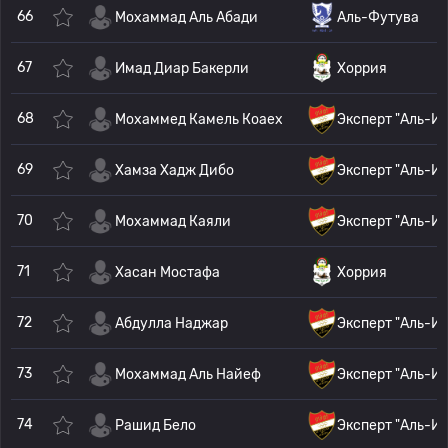
66
Мохаммад Аль Абади
Аль-Футува
67
Имад Диар Бакерли
Хоррия
68
Мохаммед Камель Коаех
Эксперт "Аль-И
69
Хамза Хадж Дибо
Эксперт "Аль-И
70
Мохаммад Каяли
Эксперт "Аль-И
71
Хасан Мостафа
Хоррия
72
Абдулла Наджар
Эксперт "Аль-И
73
Мохаммад Аль Найеф
Эксперт "Аль-И
74
Рашид Бело
Эксперт "Аль-И